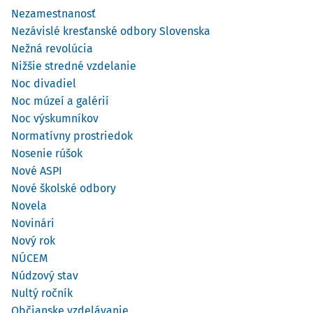
Nezamestnanosť
Nezávislé kresťanské odbory Slovenska
Nežná revolúcia
Nižšie stredné vzdelanie
Noc divadiel
Noc múzeí a galérií
Noc výskumníkov
Normatívny prostriedok
Nosenie rúšok
Nové ASPI
Nové školské odbory
Novela
Novinári
Nový rok
NÚCEM
Núdzový stav
Nultý ročník
Občianske vzdelávanie