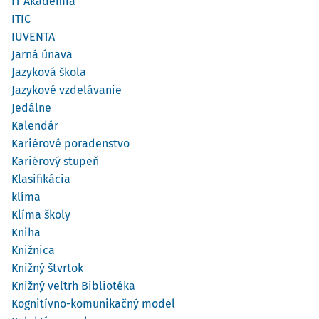
IT Akadémia
ITIC
IUVENTA
Jarná únava
Jazyková škola
Jazykové vzdelávanie
Jedálne
Kalendár
Kariérové poradenstvo
Kariérový stupeň
Klasifikácia
klíma
Klíma školy
Kniha
Knižnica
Knižný štvrtok
Knižný veľtrh Bibliotéka
Kognitívno-komunikačný model