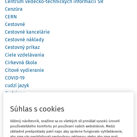
Centrum vedecko-technických informácií SR
Cenzúra
CERN
Cestovné
Cestovné kancelárie
Cestovné náklady
Cestovný príkaz
Ciele vzdelávania
Cirkevná škola
Citové vydieranie
COVID-19
cudzí jazyk
Cudzinec
CVČ
Súhlas s cookies
Cvičná firma
Časopis
Vážený návštevník, snažíme sa zo všetkých síl prinášať vysokú úroveň
Československo
používateľského komfortu pri používaní našich webstránok. Medzi
Čestný názov školy
základné predpoklady patrí napr. aby správne fungovalo vyhľadávanie,
aby sme vás neobťažovali nevhodnou reklamou alebo aby sme mali