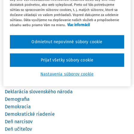
Čítanie
dostatok podnetov, ako web vylepšovať. Preto od Vás potrebujeme
Čitateľská gramotnosť
súhlas so spracovaním súborov cookies, t. j. malých súborov, ktoré sa
dočasne ukladajú vo vašom prehliadači. Vopred ďakujeme za udelenie
Člen rady školy
súhlasu. Dáta využijeme na zlepšovanie našich služieb a prispôsobenie
Ďalšie vzdelávanie učiteľov
obsahu webu priamo Vám na mieru.
Viac informácií
Daň na osobitné účely
Dane
Odmietnut nepovinné súbory cookie
Daneauctovnictvo.sk
Daňové priznanie
Prijať všetky súbory cookie
Dar
Debata
Nastavenia súborov cookie
Dejiny
Deklarácia
Deklarácia slovenského národa
Demografia
Demokracia
Demokratické riadenie
Deň narcisov
Deň učiteľov