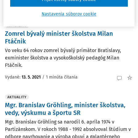
Vydané:
9. 10. 2022
Nastavenia súborov cookie
AKTUALITY
Zomrel bývalý minister školstva Milan
Ftáčnik
Vo veku 64 rokov zomrel bývalý primátor Bratislavy,
exminister školstva a vysokoškolský pedagóg Milan
Ftáčnik.
Vydané:
13. 5. 2021
/
1 minúta čítania
AKTUALITY
Mgr. Branislav Gröhling, minister školstva,
vedy, výskumu a športu SR
Mgr. Branislav Gröhling sa narodil 6. apríla 1974 v
Partizánskom. V rokoch 1988 - 1992 absolvoval štúdium v
odbore navrhovanie a výroba obuvi a galantérneho