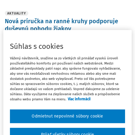
AKTUALITY
Nová príručka na ranné kruhy podporuje
duševnú pohodu žiakov
Nová praktická príručka na ranné kruhy je určená
základným školám ako nástroj na podporu duševnej
Súhlas s cookies
pohody detí.
Vážený návštevník, snažíme sa zo všetkých síl prinášať vysokú úroveň
Vydané:
26. 8. 2024
/
1 minúta čítania
používateľského komfortu pri používaní našich webstránok. Medzi
základné predpoklady patrí napr. aby správne fungovalo vyhľadávanie,
aby sme vás neobťažovali nevhodnou reklamou alebo aby sme mali
dostatok podnetov, ako web vylepšovať. Preto od Vás potrebujeme
ČLÁNKY
súhlas so spracovaním súborov cookies, t. j. malých súborov, ktoré sa
dočasne ukladajú vo vašom prehliadači. Vopred ďakujeme za udelenie
Ministri školstva v rokoch 1969 - 1989
súhlasu. Dáta využijeme na zlepšovanie našich služieb a prispôsobenie
Jedným z mála zachovaných dôsledkov obrodného
obsahu webu priamo Vám na mieru.
Viac informácií
procesu v Československu v roku 1968 bola federalizácia
ČSSR formálne odsúhlasená ústavným zákonom
Odmietnut nepovinné súbory cookie
o československej federácii z 27. októbra 1968.
PhDr. Adam Bielesz PhD.
Prijať všetky súbory cookie