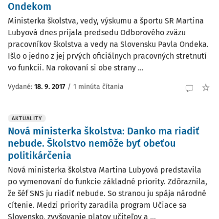
Ondekom
Ministerka školstva, vedy, výskumu a športu SR Martina
Lubyová dnes prijala predsedu Odborového zväzu
pracovníkov školstva a vedy na Slovensku Pavla Ondeka.
Išlo o jedno z jej prvých oficiálnych pracovných stretnutí
vo funkcii. Na rokovaní si obe strany ...
Vydané:
18. 9. 2017
/
1 minúta čítania
AKTUALITY
Nová ministerka školstva: Danko ma riadiť
nebude. Školstvo nemôže byť obeťou
politikárčenia
Nová ministerka školstva Martina Lubyová predstavila
po vymenovaní do funkcie základné priority. Zdôraznila,
že šéf SNS ju riadiť nebude. So stranou ju spája národné
cítenie. Medzi priority zaradila program Učiace sa
Slovensko, zvyšovanie platov učiteľov a ...