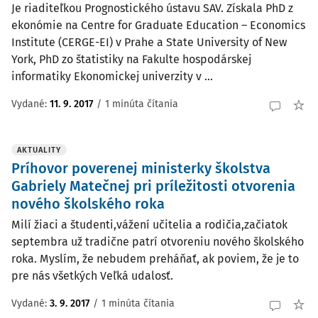
Je riaditeľkou Prognostického ústavu SAV. Získala PhD z
ekonómie na Centre for Graduate Education – Economics
Institute (CERGE-EI) v Prahe a State University of New
York, PhD zo štatistiky na Fakulte hospodárskej
informatiky Ekonomickej univerzity v ...
Vydané:
11. 9. 2017
/
1 minúta čítania
AKTUALITY
Príhovor poverenej ministerky školstva
Gabriely Matečnej pri príležitosti otvorenia
nového školského roka
Milí žiaci a študenti,vážení učitelia a rodičia,začiatok
septembra už tradične patrí otvoreniu nového školského
roka. Myslím, že nebudem preháňať, ak poviem, že je to
pre nás všetkých Veľká udalosť.
Vydané:
3. 9. 2017
/
1 minúta čítania