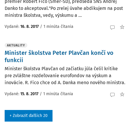
premiér Robert Fico (Smer-SD), predseda SNS Andrej
Danko to akceptoval."Po zrelej úvahe abdikujem na post
ministra školstva, vedy, výskumu a ...
Vydané:
16. 8. 2017
/
1 minúta čítania
AKTUALITY
Minister školstva Peter Plavčan končí vo
funkcii
Minister školstva Plavčan od začiatku júla čelil kritike
pre zvláštne rozdeľovanie eurofondov na výskum a
inovácie. R. Fico chce od A. Danka meno nového ministra.
Vydané:
15. 8. 2017
/
1 minúta čítania
+ Zobraziť ďaľších 20