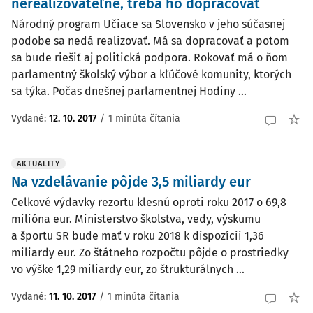
nerealizovateľné, treba ho dopracovať
Národný program Učiace sa Slovensko v jeho súčasnej
podobe sa nedá realizovať. Má sa dopracovať a potom
sa bude riešiť aj politická podpora. Rokovať má o ňom
parlamentný školský výbor a kľúčové komunity, ktorých
sa týka. Počas dnešnej parlamentnej Hodiny ...
Vydané:
12. 10. 2017
/
1 minúta čítania
AKTUALITY
Na vzdelávanie pôjde 3,5 miliardy eur
Celkové výdavky rezortu klesnú oproti roku 2017 o 69,8
milióna eur. Ministerstvo školstva, vedy, výskumu
a športu SR bude mať v roku 2018 k dispozícii 1,36
miliardy eur. Zo štátneho rozpočtu pôjde o prostriedky
vo výške 1,29 miliardy eur, zo štrukturálnych ...
Vydané:
11. 10. 2017
/
1 minúta čítania