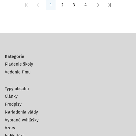
1
2
3
4
Kategórie
Riadenie školy
Vedenie tímu
Typy obsahu
Články
Predpisy
Nariadenia vlády
Vybrané vyhlášky
Vzory
Judikatúra