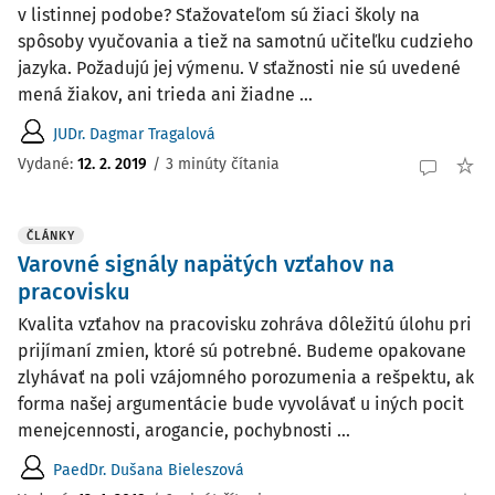
v listinnej podobe? Sťažovateľom sú žiaci školy na
spôsoby vyučovania a tiež na samotnú učiteľku cudzieho
jazyka. Požadujú jej výmenu. V sťažnosti nie sú uvedené
mená žiakov, ani trieda ani žiadne ...
JUDr. Dagmar Tragalová
Vydané:
12. 2. 2019
/
3 minúty čítania
ČLÁNKY
Varovné signály napätých vzťahov na
pracovisku
Kvalita vzťahov na pracovisku zohráva dôležitú úlohu pri
prijímaní zmien, ktoré sú potrebné. Budeme opakovane
zlyhávať na poli vzájomného porozumenia a rešpektu, ak
forma našej argumentácie bude vyvolávať u iných pocit
menejcennosti, arogancie, pochybnosti ...
PaedDr. Dušana Bieleszová