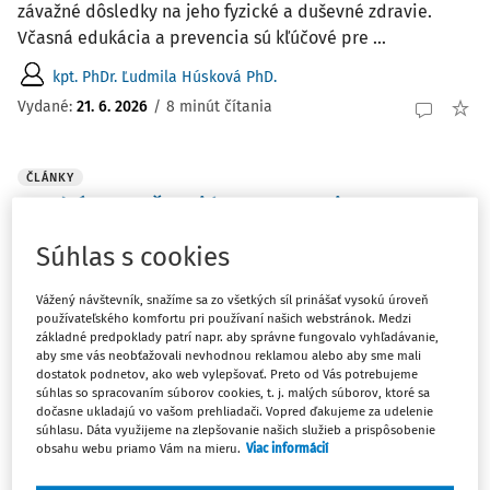
závažné dôsledky na jeho fyzické a duševné zdravie.
Včasná edukácia a prevencia sú kľúčové pre ...
kpt. PhDr. Ľudmila Húsková PhD.
Vydané:
21. 6. 2026
/
8 minút čítania
ČLÁNKY
Syndróm naučenej bezmocnosti
Koncept naučenej bezmocnosti, predstavený Martinom
Súhlas s cookies
Seligmanom v 60. rokoch 20. storočia, odhaľuje vážny
psychologický fenomén prostredníctvom experimentov
Vážený návštevník, snažíme sa zo všetkých síl prinášať vysokú úroveň
na zvieratách a následného výskumu jeho dopadu na
používateľského komfortu pri používaní našich webstránok. Medzi
základné predpoklady patrí napr. aby správne fungovalo vyhľadávanie,
človeka. Seligmanove pokusy ukázali, že naučená ...
aby sme vás neobťažovali nevhodnou reklamou alebo aby sme mali
dostatok podnetov, ako web vylepšovať. Preto od Vás potrebujeme
Mgr. Michal Šafránek
súhlas so spracovaním súborov cookies, t. j. malých súborov, ktoré sa
Vydané:
6. 6. 2026
/
7 minút čítania
dočasne ukladajú vo vašom prehliadači. Vopred ďakujeme za udelenie
súhlasu. Dáta využijeme na zlepšovanie našich služieb a prispôsobenie
obsahu webu priamo Vám na mieru.
Viac informácií
ČLÁNKY