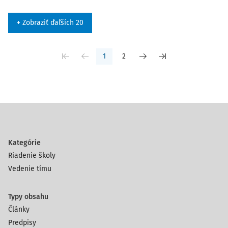
+ Zobraziť ďaľších 20
1
2
Kategórie
Riadenie školy
Vedenie tímu
Typy obsahu
Články
Predpisy