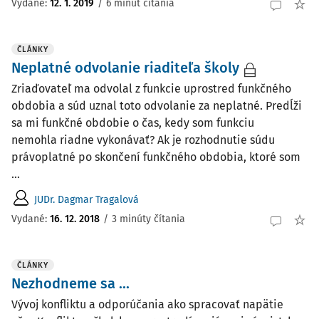
Vydané:
12. 1. 2019
/
6 minút čítania
ČLÁNKY
Neplatné odvolanie riaditeľa školy
Zriaďovateľ ma odvolal z funkcie uprostred funkčného
obdobia a súd uznal toto odvolanie za neplatné. Predĺži
sa mi funkčné obdobie o čas, kedy som funkciu
nemohla riadne vykonávať? Ak je rozhodnutie súdu
právoplatné po skončení funkčného obdobia, ktoré som
...
JUDr. Dagmar Tragalová
Vydané:
16. 12. 2018
/
3 minúty čítania
ČLÁNKY
Nezhodneme sa ...
Vývoj konfliktu a odporúčania ako spracovať napätie