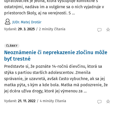
upratovačiek je jedna, ktorá vystupuje konfliktne s
ostatnými, nadáva im a vulgárne sa o nich vyjadruje v
priestoroch školy, aj na verejnosti. S ...
JUDr. Matej Drotár
Vydané:
29. 3. 2025
/
2 minúty čítania
ČLÁNKY
Neoznámenie či neprekazenie zločinu môže
byť trestné
Predstavte si, že poznáte 14-ročnú dievčinu, ktorá sa
stýka s partiou starších adolescentov. Zmenila
správanie, je uzavretá, avšak často vybuchne, ak sa jej
matka pýta, s kým a kde bola. Matka má podozrenie, že
jej dcéra užíva drogy, ktoré jej výmenou za ...
Vydané:
21. 11. 2022
/
4 minúty čítania