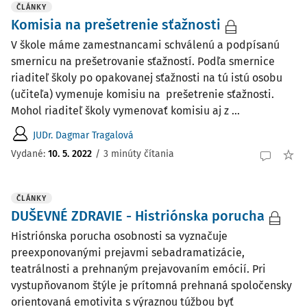
ČLÁNKY
Komisia na prešetrenie sťažnosti
V škole máme zamestnancami schválenú a podpísanú
smernicu na prešetrovanie sťažností. Podľa smernice
riaditeľ školy po opakovanej sťažnosti na tú istú osobu
(učiteľa) vymenuje komisiu na prešetrenie sťažnosti.
Mohol riaditeľ školy vymenovať komisiu aj z ...
JUDr. Dagmar Tragalová
Vydané:
10. 5. 2022
/
3 minúty čítania
ČLÁNKY
DUŠEVNÉ ZDRAVIE - Histriónska porucha
Histriónska porucha osobnosti sa vyznačuje
preexponovanými prejavmi sebadramatizácie,
teatrálnosti a prehnaným prejavovaním emócií. Pri
vystupňovanom štýle je prítomná prehnaná spoločensky
orientovaná emotivita s výraznou túžbou byť