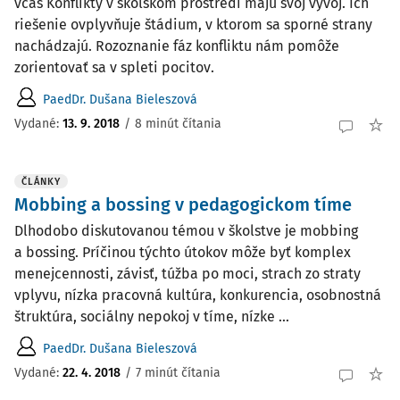
včas Konflikty v školskom prostredí majú svoj vývoj. Ich
riešenie ovplyvňuje štádium, v ktorom sa sporné strany
nachádzajú. Rozoznanie fáz konfliktu nám pomôže
zorientovať sa v spleti pocitov.
PaedDr. Dušana Bieleszová
Vydané:
13. 9. 2018
/
8 minút čítania
ČLÁNKY
Mobbing a bossing v pedagogickom tíme
Dlhodobo diskutovanou témou v školstve je mobbing
a bossing. Príčinou týchto útokov môže byť komplex
menejcennosti, závisť, túžba po moci, strach zo straty
vplyvu, nízka pracovná kultúra, konkurencia, osobnostná
štruktúra, sociálny nepokoj v tíme, nízke ...
PaedDr. Dušana Bieleszová
Vydané:
22. 4. 2018
/
7 minút čítania