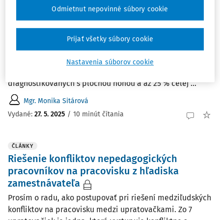
Detská fyzioterapia v praxi – intervencie pri
Odmietnut nepovinné súbory cookie
plochej nohe
Plochá noha – pojem, ktorý často slúži ako stimul pre
Prijať všetky súbory cookie
rodičov od pediatra na návštevu detského
fyzioterapeuta. V detskom veku je plochá noha celkom
Nastavenia súborov cookie
bežná. Ako uvádza Turner et al. (2020), až 14 % detí je
diagnostikovaných s plochou nohou a až 25 % celej ...
Mgr. Monika Sitárová
Vydané:
27. 5. 2025
/
10 minút čítania
ČLÁNKY
Riešenie konfliktov nepedagogických
pracovníkov na pracovisku z hľadiska
zamestnávateľa
Prosím o radu, ako postupovať pri riešení medziľudských
konfliktov na pracovisku medzi upratovačkami. Zo 7