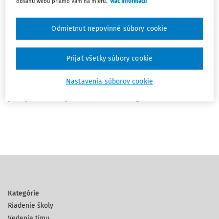
obsahu webu priamo Vám na mieru.
Viac informácií
Máte otázku ohľadom predplatného/licencie,
Odmietnut nepovinné súbory cookie
fakturácie, niečo nefunguje alebo sa vám nedarí
prihlásiť?
Napíšte nám na:
online@wolterskluwer.sk
Prijať všetky súbory cookie
Nastavenia súborov cookie
Bezplatný odpovedný servis poskytujeme
predplatiteľom portálu na:
direktor@wolterskluwer.sk
Kategórie
Riadenie školy
Vedenie tímu