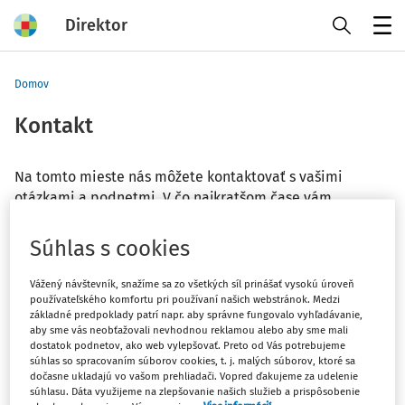
Direktor
Menu
Domov
Kontakt
Na tomto mieste nás môžete kontaktovať s vašimi
otázkami a podnetmi. V čo najkratšom čase vám
odpovieme elektronickou formou.
Súhlas s cookies
Vážený návštevník, snažíme sa zo všetkých síl prinášať vysokú úroveň
Wolters Kluwer SR s. r. o.
používateľského komfortu pri používaní našich webstránok. Medzi
základné predpoklady patrí napr. aby správne fungovalo vyhľadávanie,
aby sme vás neobťažovali nevhodnou reklamou alebo aby sme mali
Mlynské nivy 48
dostatok podnetov, ako web vylepšovať. Preto od Vás potrebujeme
821 09 Bratislava
súhlas so spracovaním súborov cookies, t. j. malých súborov, ktoré sa
dočasne ukladajú vo vašom prehliadači. Vopred ďakujeme za udelenie
Redakcia:
direktor@wolterskluwer.sk
súhlasu. Dáta využijeme na zlepšovanie našich služieb a prispôsobenie