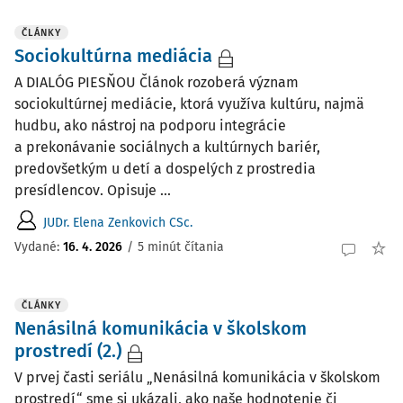
ČLÁNKY
Sociokultúrna mediácia
A DIALÓG PIESŇOU Článok rozoberá význam
sociokultúrnej mediácie, ktorá využíva kultúru, najmä
hudbu, ako nástroj na podporu integrácie
a prekonávanie sociálnych a kultúrnych bariér,
predovšetkým u detí a dospelých z prostredia
presídlencov. Opisuje ...
JUDr. Elena Zenkovich CSc.
Vydané:
16. 4. 2026
/
5 minút čítania
ČLÁNKY
Nenásilná komunikácia v školskom
prostredí (2.)
V prvej časti seriálu „Nenásilná komunikácia v školskom
prostredí“ sme si ukázali, ako naše hodnotenie či