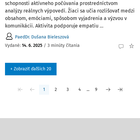
schopnosti aktívneho počúvania prostredníctvom
analýzy reálnych výpovedí. Žiaci sa učia rozlišovať medzi
obsahom, emóciami, spôsobom vyjadrenia a výzvou v
komunikácii. Aktivita podporuje empatiu ...
PaedDr. Dušana Bieleszová
Vydané:
14. 6. 2025
/
3 minúty čítania
+ Zobraziť ďaľších 20
1
2
3
4
...
9