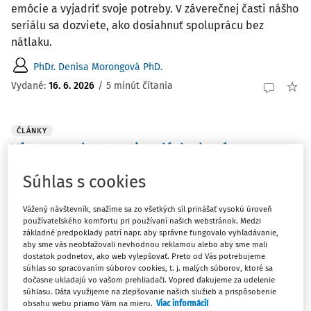
emócie a vyjadriť svoje potreby. V záverečnej časti nášho
seriálu sa dozviete, ako dosiahnuť spoluprácu bez
nátlaku.
PhDr. Denisa Morongová PhD.
Vydané:
16. 6. 2026
/
5 minút čítania
ČLÁNKY
Význam a vlastnosti malých skupín v
edukácii
Súhlas s cookies
V príspevku sa venujeme skupinám ako spojujúcemu
článku medzi záujmami spoločnosti a jednotlivca, kde sa
Vážený návštevník, snažíme sa zo všetkých síl prinášať vysokú úroveň
vzájomne stretávajú spoločenské potreby s potrebami
používateľského komfortu pri používaní našich webstránok. Medzi
základné predpoklady patrí napr. aby správne fungovalo vyhľadávanie,
jednotlivca. Popisujeme význam skupín pre život jedinca,
aby sme vás neobťažovali nevhodnou reklamou alebo aby sme mali
vlastnosti malých sociálnych skupín a ich ...
dostatok podnetov, ako web vylepšovať. Preto od Vás potrebujeme
súhlas so spracovaním súborov cookies, t. j. malých súborov, ktoré sa
Mgr. Michal Šafránek
dočasne ukladajú vo vašom prehliadači. Vopred ďakujeme za udelenie
súhlasu. Dáta využijeme na zlepšovanie našich služieb a prispôsobenie
Vydané:
15. 6. 2026
/
6 minút čítania
obsahu webu priamo Vám na mieru.
Viac informácií