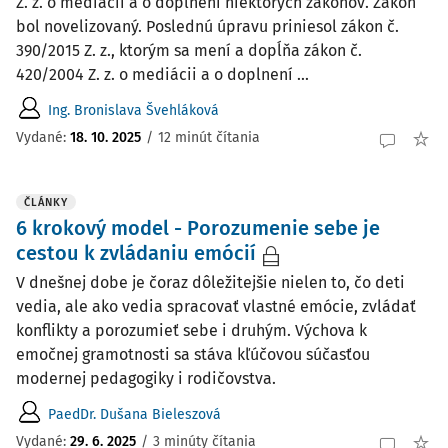
Z. z. o mediácii a o doplnení niektorých zákonov. Zákon
bol novelizovaný. Poslednú úpravu priniesol zákon č.
390/2015 Z. z., ktorým sa mení a dopĺňa zákon č.
420/2004 Z. z. o mediácii a o doplnení ...
Ing. Bronislava Švehláková
Vydané:
18. 10. 2025
/
12 minút čítania
ČLÁNKY
6 krokový model - Porozumenie sebe je
cestou k zvládaniu emócií
V dnešnej dobe je čoraz dôležitejšie nielen to, čo deti
vedia, ale ako vedia spracovať vlastné emócie, zvládať
konflikty a porozumieť sebe i druhým. Výchova k
emočnej gramotnosti sa stáva kľúčovou súčasťou
modernej pedagogiky i rodičovstva.
PaedDr. Dušana Bieleszová
Vydané:
29. 6. 2025
/
3 minúty čítania