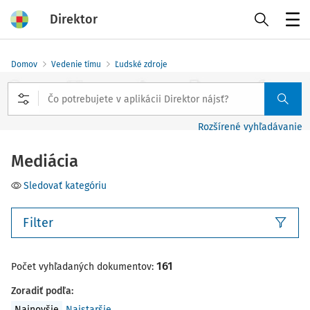
Direktor
Menu
Domov
Vedenie tímu
Ľudské zdroje
Rozšírené vyhľadávanie
Mediácia
Sledovať kategóriu
Filter
161
Počet vyhľadaných dokumentov:
Zoradiť podľa
:
Najnovšie
Najstaršie