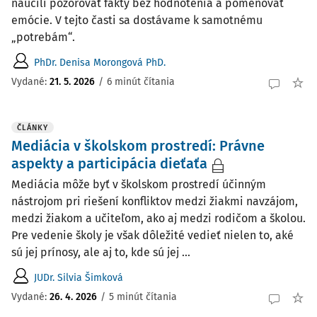
naučili pozorovať fakty bez hodnotenia a pomenovať
emócie. V tejto časti sa dostávame k samotnému
„potrebám“.
PhDr. Denisa Morongová PhD.
Vydané:
21. 5. 2026
/
6 minút čítania
ČLÁNKY
Mediácia v školskom prostredí: Právne
aspekty a participácia dieťaťa
Mediácia môže byť v školskom prostredí účinným
nástrojom pri riešení konfliktov medzi žiakmi navzájom,
medzi žiakom a učiteľom, ako aj medzi rodičom a školou.
Pre vedenie školy je však dôležité vedieť nielen to, aké
sú jej prínosy, ale aj to, kde sú jej ...
JUDr. Silvia Šimková
Vydané:
26. 4. 2026
/
5 minút čítania