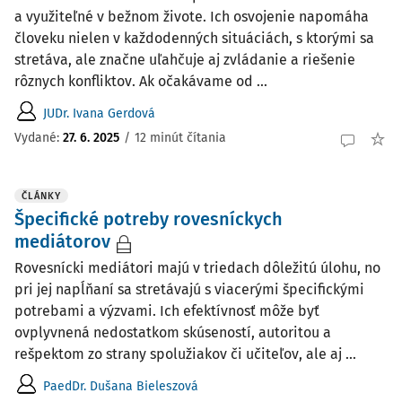
a využiteľné v bežnom živote. Ich osvojenie napomáha
človeku nielen v každodenných situáciách, s ktorými sa
stretáva, ale značne uľahčuje aj zvládanie a riešenie
rôznych konfliktov. Ak očakávame od ...
JUDr. Ivana Gerdová
Vydané:
27. 6. 2025
/
12 minút čítania
ČLÁNKY
Špecifické potreby rovesníckych
mediátorov
Rovesnícki mediátori majú v triedach dôležitú úlohu, no
pri jej napĺňaní sa stretávajú s viacerými špecifickými
potrebami a výzvami. Ich efektívnosť môže byť
ovplyvnená nedostatkom skúseností, autoritou a
rešpektom zo strany spolužiakov či učiteľov, ale aj ...
PaedDr. Dušana Bieleszová