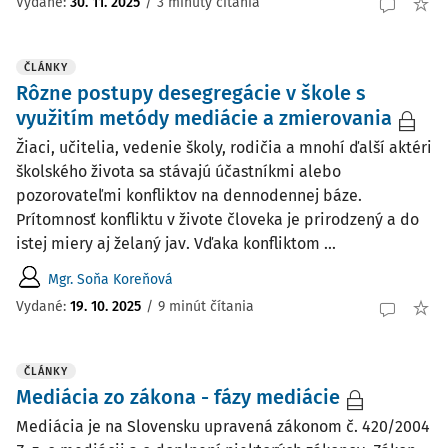
Vydané:
30. 11. 2025
/
3 minúty čítania
ČLÁNKY
Rôzne postupy desegregácie v škole s
využitím metódy mediácie a zmierovania
Žiaci, učitelia, vedenie školy, rodičia a mnohí ďalší aktéri
školského života sa stávajú účastníkmi alebo
pozorovateľmi konfliktov na dennodennej báze.
Prítomnosť konfliktu v živote človeka je prirodzený a do
istej miery aj želaný jav. Vďaka konfliktom ...
Mgr. Soňa Koreňová
Vydané:
19. 10. 2025
/
9 minút čítania
ČLÁNKY
Mediácia zo zákona - fázy mediácie
Mediácia je na Slovensku upravená zákonom č. 420/2004