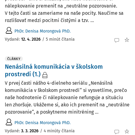
nálepkovanie premeniť na „neutrálne pozorovanie.
V tejto časti sa zameriame na naše pocity. Naučíme sa
rozlišovať medzi pocitmi čistými a tzv. ...
PhDr. Denisa Morongová PhD.
Vydané:
12. 4. 2026
/
5 minút čítania
ČLÁNKY
Nenásilná komunikácia v školskom
prostredí (1.)
V prvej časti nášho 4-dielneho seriálu „Nenásilná
komunikácia v školskom prostredí“ si vysvetlíme, prečo
naše hodnotenie či nálepkovanie nefunguje a situáciu
len zhoršuje. Ukážeme si, ako ich premeniť na „neutrálne
pozorovanie“, a poskytneme minitréning ...
PhDr. Denisa Morongová PhD.
Vydané:
3. 3. 2026
/
4 minúty čítania