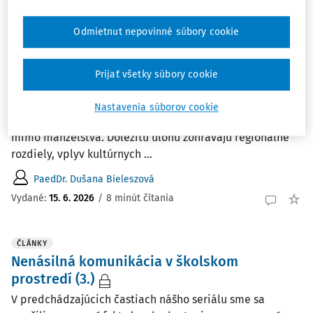
Odmietnut nepovinné súbory cookie
ČLÁNKY
Spolupráca rodičov a školy v meniacich sa
spoločenských podmienkach
Prijať všetky súbory cookie
Zmena životného štýlu ovplyvnila štruktúru rodinných
zväzkov. „Odložené rodičovstvá“ sa stali bežným javom.
Nastavenia súborov cookie
Zvyšuje sa vek žien pri pôrode i počet narodených detí
mimo manželstva. Dôležitú úlohu zohrávajú regionálne
rozdiely, vplyv kultúrnych ...
PaedDr. Dušana Bieleszová
Vydané:
15. 6. 2026
/
8 minút čítania
ČLÁNKY
Nenásilná komunikácia v školskom
prostredí (3.)
V predchádzajúcich častiach nášho seriálu sme sa