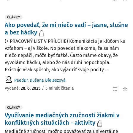
ČLÁNKY
Ako povedať, že mi niečo vadí – jasne, slušne
a bez hádky
(+ PRACOVNÝ LIST V PRÍLOHE) Komunikácia je kľúčom ku
vzťahom – aj v škole. No povedať niekomu, že sa nám
niečo nepáči, môže byť ťažké. Často máme obavy, že
vyvoláme hádku, alebo že nás druhí nepochopia.
Existuje však spôsob, ako vyjadriť svoje pocity ...
PaedDr. Dušana Bieleszová
Vydané:
28. 6. 2025
/
5 minút čítania
ČLÁNKY
Využívanie mediačných zručností žiakmi v
konfliktných situáciách - aktivity
Mediačné zručnosti možno považovať za univerzálne