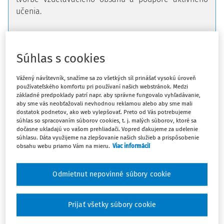
učenia.
Detail čísla
Súhlas s cookies
Vážený návštevník, snažíme sa zo všetkých síl prinášať vysokú úroveň
používateľského komfortu pri používaní našich webstránok. Medzi
6/2026
základné predpoklady patrí napr. aby správne fungovalo vyhľadávanie,
aby sme vás neobťažovali nevhodnou reklamou alebo aby sme mali
dostatok podnetov, ako web vylepšovať. Preto od Vás potrebujeme
súhlas so spracovaním súborov cookies, t. j. malých súborov, ktoré sa
dočasne ukladajú vo vašom prehliadači. Vopred ďakujeme za udelenie
súhlasu. Dáta využijeme na zlepšovanie našich služieb a prispôsobenie
obsahu webu priamo Vám na mieru.
Viac informácií
Odmietnut nepovinné súbory cookie
Prijať všetky súbory cookie