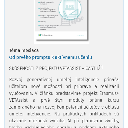
Téma mesiaca
Od prvého promptu k aktívnemu učeniu
[1]
SKÚSENOSTI Z PROJEKTU VETASSIST – ČASŤ I.
Rozvoj generatívnej umelej inteligencie prináša
učiteľom nové možnosti pri príprave a realizácii
vyučovania. V článku predstavíme projekt Erasmus+
VETAssIst a prvé štyri moduly online kurzu
zameraného na rozvoj kompetencií učiteľov v oblasti
umelej inteligencie. Na praktických príkladoch sú
ukázané možnosti využitia AI pri plánovaní výučby,
tvorbe vzdelávacieho obsahu a podpore aktívneho