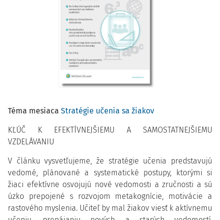
Téma mesiaca
Stratégie učenia sa žiakov
KĽÚČ K EFEKTÍVNEJŠIEMU A SAMOSTATNEJŠIEMU
VZDELÁVANIU
V článku vysvetľujeme, že stratégie učenia predstavujú
vedomé, plánované a systematické postupy, ktorými si
žiaci efektívne osvojujú nové vedomosti a zručnosti a sú
úzko prepojené s rozvojom metakognície, motivácie a
rastového myslenia. Učiteľ by mal žiakov viesť k aktívnemu
učeniu, prepájaniu nových a starých vedomostí,