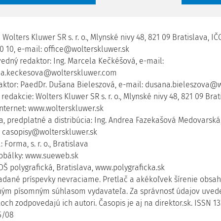
Wolters Kluwer SR s. r. o., Mlynské nivy 48, 821 09 Bratislava, IČO:
0 10, e-mail: office@wolterskluwer.sk
edný redaktor: Ing. Marcela Kečkéšová, e-mail:
a.keckesova@wolterskluwer.com
aktor: PaedDr. Dušana Bieleszová, e-mail: dusana.bieleszova@
redakcie: Wolters Kluwer SR s. r. o., Mlynské nivy 48, 821 09 Bratis
internet: www.wolterskluwer.sk
a, predplatné a distribúcia: Ing. Andrea Fazekašová Medovarská, t
: casopisy@wolterskluwer.sk
 Forma, s. r. o., Bratislava
obálky: www.sueweb.sk
OŠ polygrafická, Bratislava, www.polygraficka.sk
adané príspevky nevraciame. Pretlač a akékoľvek šírenie obsah
ným písomným súhlasom vydavateľa. Za správnosť údajov uved
och zodpovedajú ich autori. Časopis je aj na direktor.sk. ISSN 1
5/08