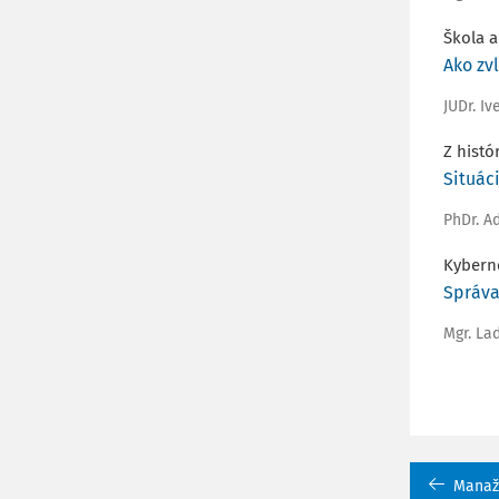
Škola a
Ako zv
JUDr. Iv
Z histó
Situác
PhDr. A
Kybern
Správa
Mgr. La
Manažm