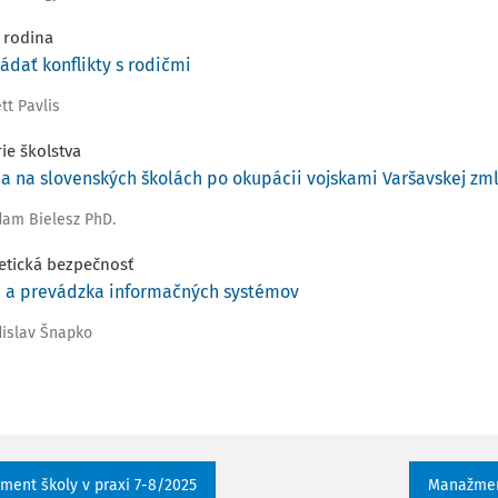
 rodina
ládať konflikty s rodičmi
ett Pavlis
rie školstva
ia na slovenských školách po okupácii vojskami Varšavskej zm
dam Bielesz PhD.
etická bezpečnosť
 a prevádzka informačných systémov
dislav Šnapko
ent školy v praxi 7-8/2025
Manažment