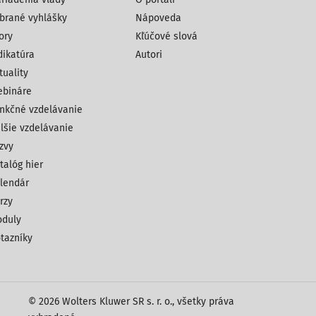
brané vyhlášky
Nápoveda
ory
Kľúčové slová
dikatúra
Autori
tuality
bináre
nkčné vzdelávanie
lšie vzdelávanie
zvy
talóg hier
lendár
rzy
duly
tazníky
© 2026 Wolters Kluwer SR s. r. o., všetky práva