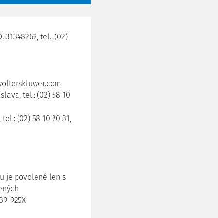
 31348262, tel.: (02)
wolterskluwer.com
lava, tel.: (02) 58 10
el.: (02) 58 10 20 31,
u je povolené len s
ených
339-925X