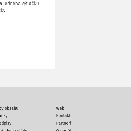
a jedného výtlačku
cky
py obsahu
Web
ánky
Kontakt
edpisy
Partneri
riadenia vlády
O portáli