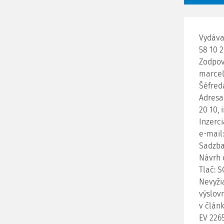
Vydáva 
58 10 2
Zodpov
marcel
Šéfred
Adresa 
20 10, 
Inzerci
e-mail
Sadzba:
Návrh 
Tlač: S
Nevyži
výslov
v článk
EV 226