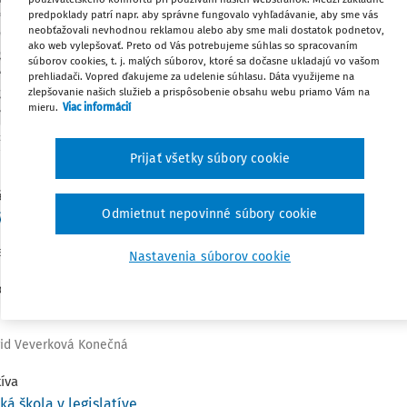
PEDAGOGICKÝCH A ODBORNÝCH ZAMEST
predpoklady patrí napr. aby správne fungovalo vyhľadávanie, aby sme vás
neobťažovali nevhodnou reklamou alebo aby sme mali dostatok podnetov,
Adaptačné vzdelávanie predstavuje 
ako web vylepšovať. Preto od Vás potrebujeme súhlas so spracovaním
odbornej podpory začínajúcich pedag
súborov cookies, t. j. malých súborov, ktoré sa dočasne ukladajú vo vašom
prehliadači. Vopred ďakujeme za udelenie súhlasu. Dáta využijeme na
zamestnancov, ktorého cieľom je ich sy
zlepšovanie našich služieb a prispôsobenie obsahu webu priamo Vám na
do profesijnej praxe. V článku pri
mieru.
Viac informácií
vzdelávanie z hľadiska legislatívy a u
chyby v aplikačnej praxi.
Prijať všetky súbory cookie
ál
Odmietnut nepovinné súbory cookie
ý chod
a
Nastavenia súborov cookie
ovanie
 a použitie sociálneho fondu v roku 2025 (2.)
grid Veverková Konečná
tíva
ká škola v legislatíve