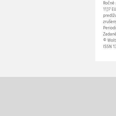
Ročné 
11,17 
predlž
zrušený
Period
Zadané 
© Wolte
ISSN 1