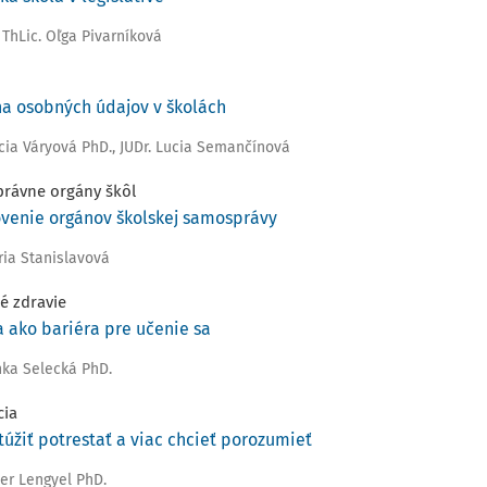
 ThLic. Oľga Pivarníková
a osobných údajov v školách
ucia Váryová PhD.
,
JUDr. Lucia Semančínová
rávne orgány škôl
venie orgánov školskej samosprávy
ria Stanislavová
é zdravie
 ako bariéra pre učenie sa
nka Selecká PhD.
cia
túžiť potrestať a viac chcieť porozumieť
ter Lengyel PhD.