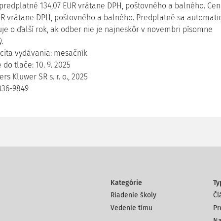
predplatné 134,07 EUR vrátane DPH, poštovného a balného. Cen
EUR vrátane DPH, poštovného a balného. Predplatné sa automati
uje o ďalší rok, ak odber nie je najneskôr v novembri písomne
.
icita vydávania: mesačník
do tlače: 10. 9. 2025
rs Kluwer SR s. r. o., 2025
336-9849
Kategórie
Ty
Riadenie školy
Čl
Vedenie tímu
Pr
Na