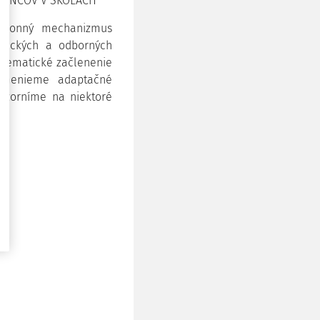
NANCOV V ŠKOLÁCH
zákonný mechanizmus
ogických a odborných
stematické začlenenie
pomenieme adaptačné
pozorníme na niektoré