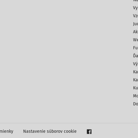
Vy
Vz
Ju
Ak
We
Fu
Ďa
Vý
Ka
Ka
Ku
Mo
Do
mienky
Nastavenie súborov cookie