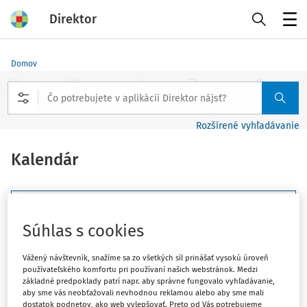
Direktor
Menu
Domov
Rozšírené vyhľadávanie
Kalendár
Filter
Súhlas s cookies
Tento deň
Tento týždeň
Nasledujúci týždeň
Vážený návštevník, snažíme sa zo všetkých síl prinášať vysokú úroveň
používateľského komfortu pri používaní našich webstránok. Medzi
základné predpoklady patrí napr. aby správne fungovalo vyhľadávanie,
Tento mesiac
Nasledujúci mesiac
Vlastný rozsah
aby sme vás neobťažovali nevhodnou reklamou alebo aby sme mali
dostatok podnetov, ako web vylepšovať. Preto od Vás potrebujeme