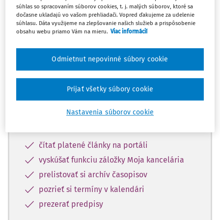
súhlas so spracovaním súborov cookies, t. j. malých súborov, ktoré sa
Máte predplatné?
Prihláste sa
dočasne ukladajú vo vašom prehliadači. Vopred ďakujeme za udelenie
súhlasu. Dáta využijeme na zlepšovanie našich služieb a prispôsobenie
obsahu webu priamo Vám na mieru.
Viac informácií
Odmietnut nepovinné súbory cookie
Zaregistrujte sa a aktivujte si 10-
dňový skúšobný prístup zdarma
Prijať všetky súbory cookie
Vďaka registrácii môžete využívať aj
Nastavenia súborov cookie
vybraný obsah:
čítať platené články na portáli
vyskúšať funkciu záložky Moja kancelária
prelistovať si archív časopisov
pozrieť si termíny v kalendári
prezerať predpisy