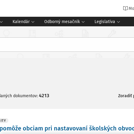
Mo
Kalendár
Odborný mesačník
Legislatíva
4213
daných dokumentov:
Zoradiť
ITY
 pomôže obciam pri nastavovaní školských obvo