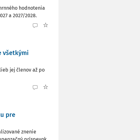
súhrnného hodnotenia
027 a 2027/2028.
e všetkými
ieb jej členov až po
u pre
alizované znenie
ompenzačný príspevok