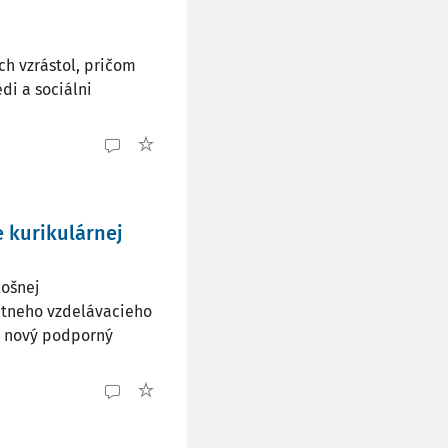
h vzrástol, pričom
di a sociálni
 kurikulárnej
lošnej
tátneho vzdelávacieho
) nový podporný