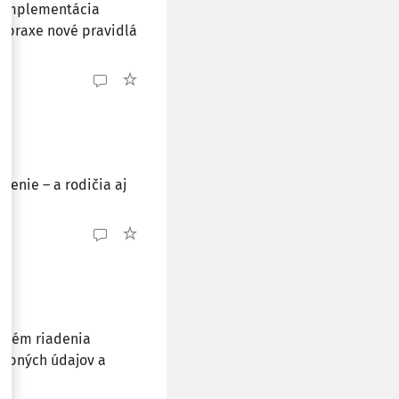
a implementácia
 praxe nové pravidlá
čenie – a rodičia aj
h tém riadenia
osobných údajov a