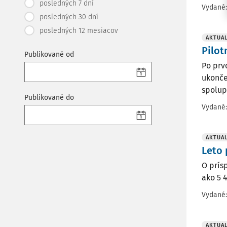
posledných 7 dní
Vydané
posledných 30 dní
posledných 12 mesiacov
AKTUAL
Pilot
Publikované od
Po prv
ukonče
spolup
Publikované do
Vydané
AKTUAL
Leto 
O prís
ako 5 
Vydané
AKTUAL