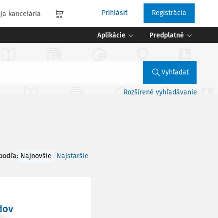
Prihlásiť
Registrácia
ja kancelária
Aplikácie
Predplatné
Vyhľadať
Rozšírené vyhľadávanie
 podľa
:
Najnovšie
Najstaršie
dov