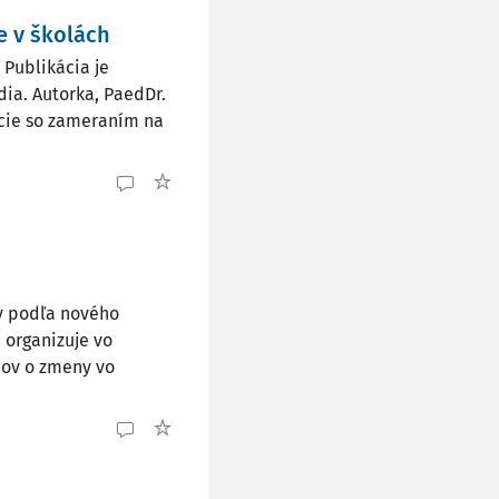
 v školách
Publikácia je
ia. Autorka, PaedDr.
ácie so zameraním na
v podľa nového
 organizuje vo
cov o zmeny vo