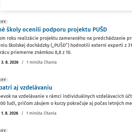
:
4. 8. 2026
/
1 minúta čítania
ITY
né školy ocenili podporu projektu PUŠD
om roku realizácie projektu zameraného na predchádzanie 
niu školskej dochádzky („PUŠD“) hodnotili externí experti z 31
rácu priemerne známkou 8,8 z 10.
:
3. 8. 2026
/
1 minúta čítania
ITY
patrí aj vzdelávaniu
pevok na vzdelávanie v rámci individuálnych vzdelávacích účt
400 ľudí, pričom záujem o kurzy pokračuje aj počas letných me
:
1. 8. 2026
/
1 minúta čítania
ITY