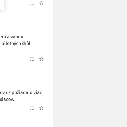
predčasnému
 pilotných škôl
ov už požiadalo viac
siacov.