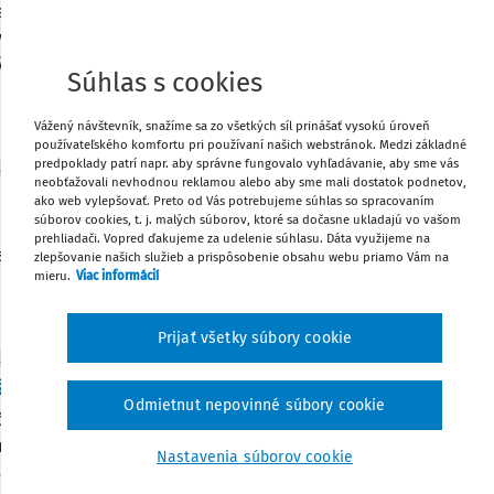
erstvo školstva vyhlásilo výzvu na národný projekt Regionáln
ých obvodov (RIŠO), ktorý má pomôcť samosprávam zaviesť do
ých školských obvodov.
Súhlas s cookies
:
Dnes
/
1 minúta čítania
Vážený návštevník, snažíme sa zo všetkých síl prinášať vysokú úroveň
používateľského komfortu pri používaní našich webstránok. Medzi základné
predpoklady patrí napr. aby správne fungovalo vyhľadávanie, aby sme vás
ITY
neobťažovali nevhodnou reklamou alebo aby sme mali dostatok podnetov,
prevádzať deti svetom umelej inteligencie
ako web vylepšovať. Preto od Vás potrebujeme súhlas so spracovaním
súborov cookies, t. j. malých súborov, ktoré sa dočasne ukladajú vo vašom
inteligencia už bežne vstupuje do života detí – od hier až po u
prehliadači. Vopred ďakujeme za udelenie súhlasu. Dáta využijeme na
ia by mali rozumieť jej možnostiam aj rizikám.
zlepšovanie našich služieb a prispôsobenie obsahu webu priamo Vám na
mieru.
Viac informácií
:
Včera
/
1 minúta čítania
Prijať všetky súbory cookie
ITY
 inteligencia v školách
Odmietnut nepovinné súbory cookie
né využívanie umelej inteligencie sa stáva jednou z kľúčovýc
ej školy – od pravidiel pre učiteľov a žiakov až po ochranu 
Nastavenia súborov cookie
avky EÚ.