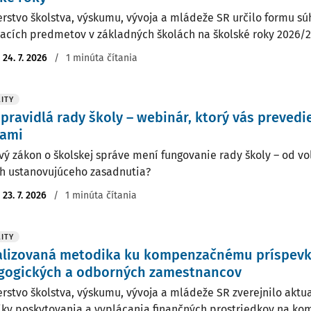
erstvo školstva, výskumu, vývoja a mládeže SR určilo formu 
acích predmetov v základných školách na školské roky 2026/2
:
24. 7. 2026
/
1 minúta čítania
ITY
pravidlá rady školy – webinár, ktorý vás prevedi
ami
vý zákon o školskej správe mení fungovanie rady školy – od vol
h ustanovujúceho zasadnutia?
:
23. 7. 2026
/
1 minúta čítania
ITY
alizovaná metodika ku kompenzačnému príspevk
gogických a odborných zamestnancov
erstvo školstva, výskumu, vývoja a mládeže SR zverejnilo aktu
ky poskytovania a vyplácania finančných prostriedkov na k