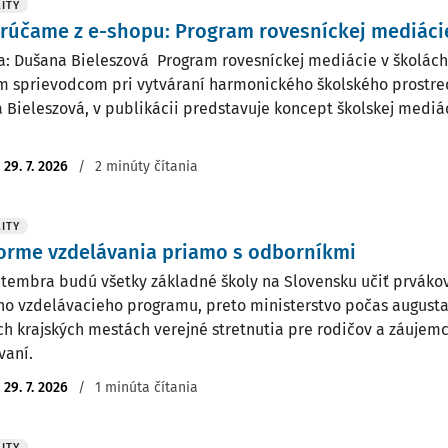
ITY
účame z e-shopu: Program rovesníckej mediácie
a: Dušana Bieleszová Program rovesníckej mediácie v školách 
m sprievodcom pri vytváraní harmonického školského prostred
 Bieleszová, v publikácii predstavuje koncept školskej medi
:
29. 7. 2026
/
2 minúty čítania
ITY
orme vzdelávania priamo s odborníkmi
tembra budú všetky základné školy na Slovensku učiť prváko
ho vzdelávacieho programu, preto ministerstvo počas augusta
ch krajských mestách verejné stretnutia pre rodičov a záujem
vaní.
:
29. 7. 2026
/
1 minúta čítania
ITY