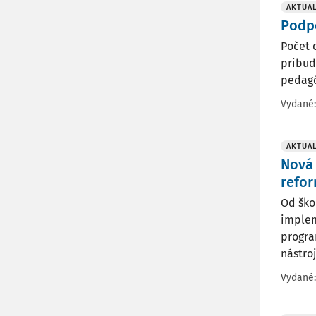
AKTUAL
Podpo
Počet 
pribud
pedagó
Vydané
AKTUAL
Nová 
refo
Od ško
implem
progra
nástroj
Vydané