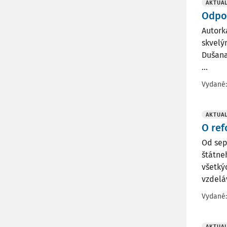
AKTUAL
Odpor
Autork
skvelý
Dušana
...
Vydané
AKTUAL
O ref
Od sep
štátne
všetký
vzdelá
Vydané
AKTUAL