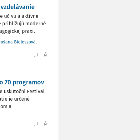
 vzdelávanie
e učivu a aktívne
é približujú moderné
gogickej praxi.
Dušana Bieleszová
,
ko 70 programov
e uskutoční Festival
atie je určené
kom a