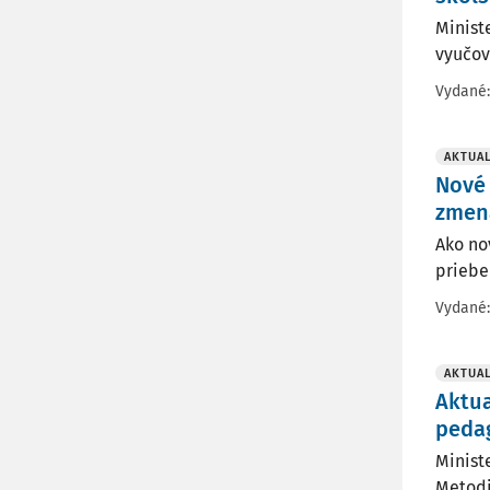
Minist
vyučov
Vydané
AKTUAL
Nové 
zmen
Ako no
priebe
Vydané
AKTUAL
Aktu
peda
Minist
Metodi