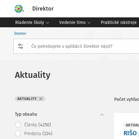
Direktor
Riadenie školy
Vedenie tímu
Praktické nástroje
Domov
Aktuality
AKTUALITY
Počet vyhľa
Typ obsahu
(4250)
Články
AKTUAL
RIŠO
(224)
Predpisy