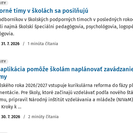
ITY
rné tímy v školách sa posilňujú
odborníkov v školských podporných tímoch v posledných rokoc
li najmä školskí špeciálni pedagógovia, psychológovia, logopé
govia.
:
31. 7. 2026
/
1 minúta čítania
ITY
aplikácia pomôže školám naplánovať zavádzanie
rmy
lského roka 2026/2027 vstupuje kurikulárna reforma do fázy p
entácie. Pre školy, ktoré začínajú vzdelávať podľa nového š
mu, pripravil Národný inštitút vzdelávania a mládeže (NIVaM
 Kroky k ...
:
30. 7. 2026
/
2 minúty čítania