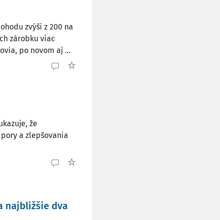
dohodu zvýši z 200 na
ch zárobku viac
via, po novom aj ...
ukazuje, že
dpory a zlepšovania
 najbližšie dva