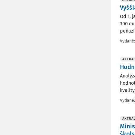
Vyšši
Od 1. 
300 eu
peňazí
Vydané
AKTUAL
Hodn
Analýz
hodnot
kvalit
Vydané
AKTUAL
Minis
škols