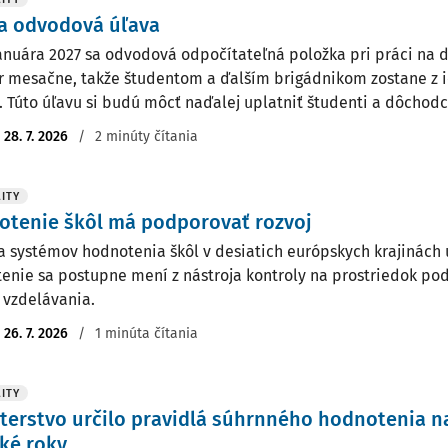
a odvodová úľava
januára 2027 sa odvodová odpočítateľná položka pri práci na 
r mesačne, takže študentom a ďalším brigádnikom zostane z i
. Túto úľavu si budú môcť naďalej uplatniť študenti a dôchodco
:
28. 7. 2026
/
2 minúty čítania
ITY
otenie škôl má podporovať rozvoj
a systémov hodnotenia škôl v desiatich európskych krajinách 
enie sa postupne mení z nástroja kontroly na prostriedok po
y vzdelávania.
:
26. 7. 2026
/
1 minúta čítania
ITY
terstvo určilo pravidlá súhrnného hodnotenia na
ké roky