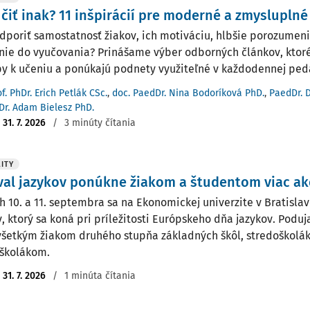
čiť inak? 11 inšpirácií pre moderné a zmysluplné
dporiť samostatnosť žiakov, ich motiváciu, hlbšie porozumeni
nie do vyučovania? Prinášame výber odborných článkov, ktor
py k učeniu a ponúkajú podnety využiteľné v každodennej peda
f. PhDr. Erich Petlák CSc.
,
doc. PaedDr. Nina Bodoríková PhD.
,
PaedDr. 
Dr. Adam Bielesz PhD.
:
31. 7. 2026
/
3 minúty čítania
ITY
val jazykov ponúkne žiakom a študentom viac a
h 10. a 11. septembra sa na Ekonomickej univerzite v Bratislav
v, ktorý sa koná pri príležitosti Európskeho dňa jazykov. Poduj
šetkým žiakom druhého stupňa základných škôl, stredoškolá
školákom.
:
31. 7. 2026
/
1 minúta čítania