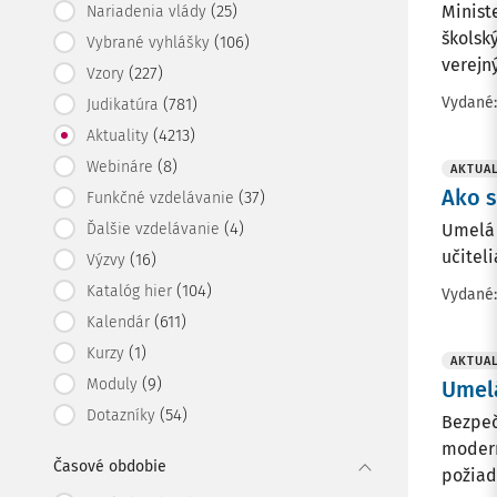
(25)
Minist
Nariadenia vlády
školsk
(106)
Vybrané vyhlášky
verejn
(227)
Vzory
Vydané
(781)
Judikatúra
(4213)
Aktuality
(8)
Webináre
AKTUAL
Ako s
(37)
Funkčné vzdelávanie
(4)
Ďalšie vzdelávanie
Umelá 
učitel
(16)
Výzvy
(104)
Katalóg hier
Vydané
(611)
Kalendár
(1)
Kurzy
AKTUAL
(9)
Moduly
Umelá
(54)
Dotazníky
Bezpeč
modern
Časové obdobie
požiad