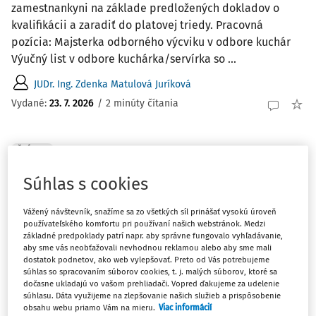
zamestnankyni na základe predložených dokladov o
kvalifikácii a zaradiť do platovej triedy. Pracovná
pozícia: Majsterka odborného výcviku v odbore kuchár
Výučný list v odbore kuchárka/servírka so ...
JUDr. Ing. Zdenka Matulová Juríková
Vydané:
23. 7. 2026
/
2 minúty čítania
ČLÁNKY
Hodnotenie pedagogického zamestnanca a
Súhlas s cookies
priznanie príplatku
Učiteľka MŠ nastúpila vo februári 2025 ako začínajúci
Vážený návštevník, snažíme sa zo všetkých síl prinášať vysokú úroveň
pedagogický zamestnanec. Adaptačné ukončila v marci
používateľského komfortu pri používaní našich webstránok. Medzi
základné predpoklady patrí napr. aby správne fungovalo vyhľadávanie,
2026. Má nárok od apríla 2026 na priznanie príplatku za
aby sme vás neobťažovali nevhodnou reklamou alebo aby sme mali
hodnotenie podľa § 70 ods. 6 zákona 138/2019? Prípadne
dostatok podnetov, ako web vylepšovať. Preto od Vás potrebujeme
mala nárok už od januára 2026? ...
súhlas so spracovaním súborov cookies, t. j. malých súborov, ktoré sa
dočasne ukladajú vo vašom prehliadači. Vopred ďakujeme za udelenie
súhlasu. Dáta využijeme na zlepšovanie našich služieb a prispôsobenie
JUDr. Ing. Zdenka Matulová Juríková
obsahu webu priamo Vám na mieru.
Viac informácií