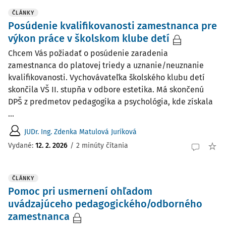
ČLÁNKY
Posúdenie kvalifikovanosti zamestnanca pre
výkon práce v školskom klube detí
Chcem Vás požiadať o posúdenie zaradenia
zamestnanca do platovej triedy a uznanie/neuznanie
kvalifikovanosti. Vychovávateľka školského klubu detí
skončila VŠ II. stupňa v odbore estetika. Má skončenú
DPŠ z predmetov pedagogika a psychológia, kde získala
...
JUDr. Ing. Zdenka Matulová Juríková
Vydané:
12. 2. 2026
/
2 minúty čítania
ČLÁNKY
Pomoc pri usmernení ohľadom
uvádzajúceho pedagogického/odborného
zamestnanca