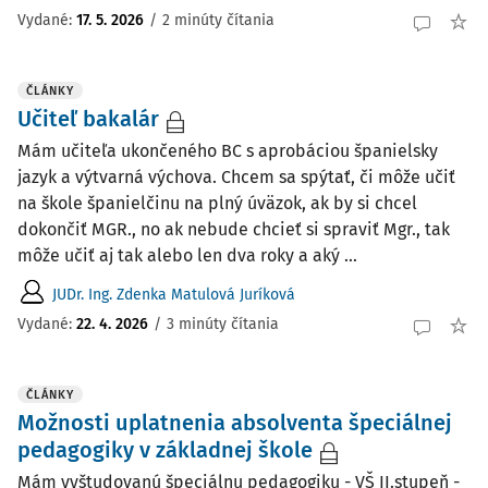
Vydané:
17. 5. 2026
/
2 minúty čítania
ČLÁNKY
Učiteľ bakalár
Mám učiteľa ukončeného BC s aprobáciou španielsky
jazyk a výtvarná výchova. Chcem sa spýtať, či môže učiť
na škole španielčinu na plný úväzok, ak by si chcel
dokončiť MGR., no ak nebude chcieť si spraviť Mgr., tak
môže učiť aj tak alebo len dva roky a aký ...
JUDr. Ing. Zdenka Matulová Juríková
Vydané:
22. 4. 2026
/
3 minúty čítania
ČLÁNKY
Možnosti uplatnenia absolventa špeciálnej
pedagogiky v základnej škole
Mám vyštudovanú špeciálnu pedagogiku - VŠ II.stupeň -