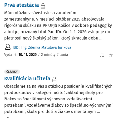
Prvá atestácia
Mám otázku v súvislosti so zaradením
zamestnankyne. V mesiaci október 2025 absolvovala
rigoróznu skúšku na PF UPJŠ Košice v odbore pedagogiky
a bol jej priznaný titul PaedDr. Od 1. 1. 2026 vstupuje do
platnosti nový školský zákon, ktorý skracuje dobu ...
JUDr. Ing. Zdenka Matulová Juríková
Vydané:
10. 11. 2025
/
2 minúty čítania
ČLÁNKY
Kvalifikácia učiteľa
Obraciame sa na Vás s otázkou posúdenia kvalifikačných
predpokladov v kategórii učiteľ základnej školy pre
žiakov so špeciálnymi výchovno-vzdelávacími
potrebami. Vzdelávame žiakov so špeciálno-výchovnými
potrebami, škola pre deti a žiakov s mentálnym ...