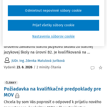
Vydané:
24. 6. 2026
/
4 minúty čítania
Odmietnut nepovinné súbory cookie
ČLÁNKY
Kvalifikovanosť zamestnanca
Prijať všetky súbory cookie
Potrebovali by sme poradiť ohľadom kvalifikovanosti
zamestnanca. Učiteľka - VŠ II. stupeň učiteľstvo
Nastavenia súborov cookie
všeobecnovzdelávacích predmetov - nemecký jazyk, má
urobenú základnú štátnu jazykovú skúšku zo štátnej
jazykovej školy na úrovni B2. Je kvalifikovaná na ...
JUDr. Ing. Zdenka Matulová Juríková
Vydané:
23. 6. 2026
/
2 minúty čítania
ČLÁNKY
Požiadavka na kvalifikačné predpoklady pre
MOV
Chcela by som Vás poprosiť o odpoveď k prijatiu nového