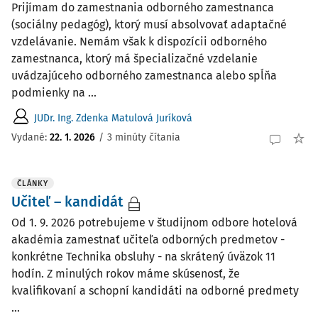
Prijímam do zamestnania odborného zamestnanca
(sociálny pedagóg), ktorý musí absolvovať adaptačné
vzdelávanie. Nemám však k dispozícii odborného
zamestnanca, ktorý má špecializačné vzdelanie
uvádzajúceho odborného zamestnanca alebo spĺňa
podmienky na ...
JUDr. Ing. Zdenka Matulová Juríková
Vydané:
22. 1. 2026
/
3 minúty čítania
ČLÁNKY
Učiteľ – kandidát
Od 1. 9. 2026 potrebujeme v študijnom odbore hotelová
akadémia zamestnať učiteľa odborných predmetov -
konkrétne Technika obsluhy - na skrátený úväzok 11
hodín. Z minulých rokov máme skúsenosť, že
kvalifikovaní a schopní kandidáti na odborné predmety
...