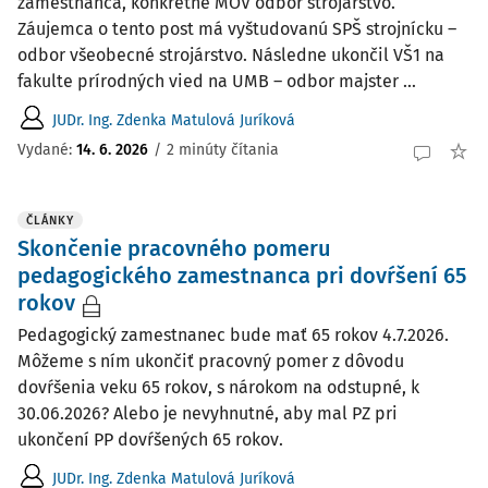
zamestnanca, konkrétne MOV odbor strojárstvo.
Záujemca o tento post má vyštudovanú SPŠ strojnícku –
odbor všeobecné strojárstvo. Následne ukončil VŠ1 na
fakulte prírodných vied na UMB – odbor majster ...
JUDr. Ing. Zdenka Matulová Juríková
Vydané:
14. 6. 2026
/
2 minúty čítania
ČLÁNKY
Skončenie pracovného pomeru
pedagogického zamestnanca pri dovŕšení 65
rokov
Pedagogický zamestnanec bude mať 65 rokov 4.7.2026.
Môžeme s ním ukončiť pracovný pomer z dôvodu
dovŕšenia veku 65 rokov, s nárokom na odstupné, k
30.06.2026? Alebo je nevyhnutné, aby mal PZ pri
ukončení PP dovŕšených 65 rokov.
JUDr. Ing. Zdenka Matulová Juríková