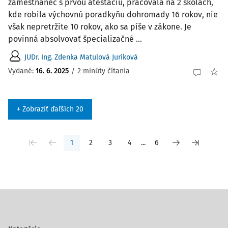
zamestnanec s prvou atestáciu, pracovala na 2 školách,
kde robila výchovnú poradkyňu dohromady 16 rokov, nie
však nepretržite 10 rokov, ako sa píše v zákone. Je
povinná absolvovať špecializačné ...
JUDr. Ing. Zdenka Matulová Juríková
Vydané:
16. 6. 2025
/
2 minúty čítania
+ Zobraziť ďaľších 20
1
2
3
4
...
6