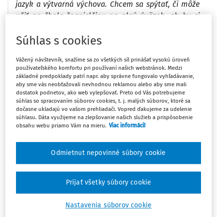
jazyk a výtvarná výchova. Chcem sa spýtať, či môže
učiť na škole španielčinu na plný úväzok, ak by si
chcel dokončiť MGR., no ak nebude chcieť si spraviť
Súhlas s cookies
Mgr., tak môže učiť aj tak alebo len dva roky a aký
úväzok – polovičný?
Vážený návštevník, snažíme sa zo všetkých síl prinášať vysokú úroveň
používateľského komfortu pri používaní našich webstránok. Medzi
Podľa
§ 11 ods. 1 písm. b) zákona č. 138/2019 Z. z.
základné predpoklady patrí napr. aby správne fungovalo vyhľadávanie,
aby sme vás neobťažovali nevhodnou reklamou alebo aby sme mali
vyžadovaným stupňom vzdelania je najmenej
dostatok podnetov, ako web vylepšovať. Preto od Vás potrebujeme
vysokoškolské vzdelanie prvého stupňa, ak ide o
súhlas so spracovaním súborov cookies, t. j. malých súborov, ktoré sa
dočasne ukladajú vo vašom prehliadači. Vopred ďakujeme za udelenie
zahraničného lektora alebo o pedagogického
súhlasu. Dáta využijeme na zlepšovanie našich služieb a prispôsobenie
zamestnanca
obsahu webu priamo Vám na mieru.
Viac informácií
Odmietnut nepovinné súbory cookie
Máte predplatné?
Prihláste sa
Prijať všetky súbory cookie
Nastavenia súborov cookie