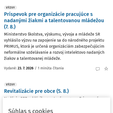
VÝZVY
Príspevok pre organizácie pracujúce s
nadanými žiakmi a talentovanou mládežou
(7. 8.)
Ministerstvo školstva, výskumu, vývoja a mládeže SR
vyhlásilo výzvu na zapojenie sa do národného projektu
PRIMUS, ktorá je určená organizáciám zabezpečujúcim
neformálne vzdelávanie a rozvoj intelektovo nadaných
žiakov a talentovanej mládeže.
Vydané:
23. 7. 2026
/
1 minúta čítania
VÝZVY
Revitalizácie pre obce (5. 8.)
Nadácia SPP vyhlásila grantový program Pripravení na
budúcnosť, ktorý podporí mestá, obce a samosprávy pri
Súhlas s cookies
revitalizácii verejných priestorov, ochrane zelene,