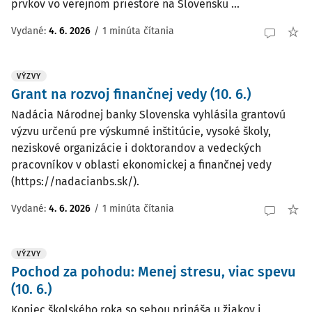
prvkov vo verejnom priestore na Slovensku ...
Vydané:
4. 6. 2026
/
1 minúta čítania
VÝZVY
Grant na rozvoj finančnej vedy (10. 6.)
Nadácia Národnej banky Slovenska vyhlásila grantovú
výzvu určenú pre výskumné inštitúcie, vysoké školy,
neziskové organizácie i doktorandov a vedeckých
pracovníkov v oblasti ekonomickej a finančnej vedy
(https://nadacianbs.sk/).
Vydané:
4. 6. 2026
/
1 minúta čítania
VÝZVY
Pochod za pohodu: Menej stresu, viac spevu
(10. 6.)
Koniec školského roka so sebou prináša u žiakov i