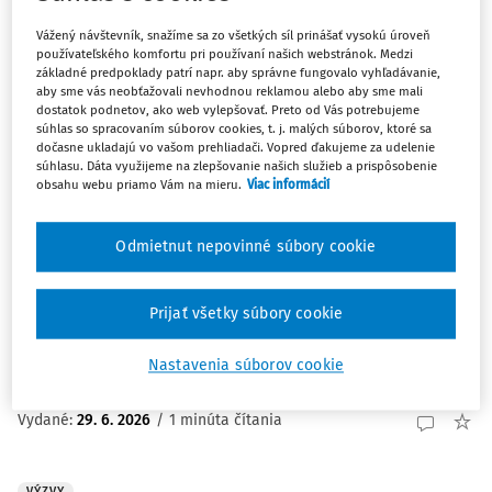
zvyšovaní biodiverzity a vytváraní ekologickejšieho a
Vážený návštevník, snažíme sa zo všetkých síl prinášať vysokú úroveň
kvalitnejšieho prostredia pre obyvateľov ...
používateľského komfortu pri používaní našich webstránok. Medzi
základné predpoklady patrí napr. aby správne fungovalo vyhľadávanie,
Vydané:
8. 7. 2026
/
1 minúta čítania
aby sme vás neobťažovali nevhodnou reklamou alebo aby sme mali
dostatok podnetov, ako web vylepšovať. Preto od Vás potrebujeme
súhlas so spracovaním súborov cookies, t. j. malých súborov, ktoré sa
dočasne ukladajú vo vašom prehliadači. Vopred ďakujeme za udelenie
VÝZVY
súhlasu. Dáta využijeme na zlepšovanie našich služieb a prispôsobenie
Podpora umeleckej sebarealizácie pre
obsahu webu priamo Vám na mieru.
Viac informácií
mladých so zdravotným znevýhodnením od
Slovanet (13. 10.)
Odmietnut nepovinné súbory cookie
Spoločnosť Slovanet vyhlasuje 4. ročník grantového
programu „Povedz to umením“, ktorý je zameraný na
Prijať všetky súbory cookie
podporu umeleckého talentu mladých ľudí so
zdravotným postihnutím vo veku od 15 do 26 rokov
Nastavenia súborov cookie
(https://www.nadacnyfondslovanet.sk/).
Vydané:
29. 6. 2026
/
1 minúta čítania
VÝZVY