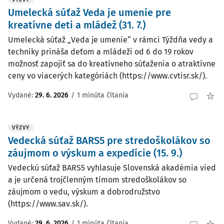
Umelecká súťaž Veda je umenie pre
kreatívne deti a mládež (31. 7.)
Umelecká súťaž „Veda je umenie“ v rámci Týždňa vedy a
techniky prináša deťom a mládeži od 6 do 19 rokov
možnosť zapojiť sa do kreatívneho súťaženia o atraktívne
ceny vo viacerých kategóriách (https://www.cvtisr.sk/).
Vydané:
29. 6. 2026
/
1 minúta čítania
VÝZVY
Vedecká súťaž BARS5 pre stredoškolákov so
záujmom o výskum a expedície (15. 9.)
Vedeckú súťaž BARS5 vyhlasuje Slovenská akadémia vied
a je určená trojčlenným tímom stredoškolákov so
záujmom o vedu, výskum a dobrodružstvo
(https://www.sav.sk/).
Vydané:
29. 6. 2026
/
1 minúta čítania