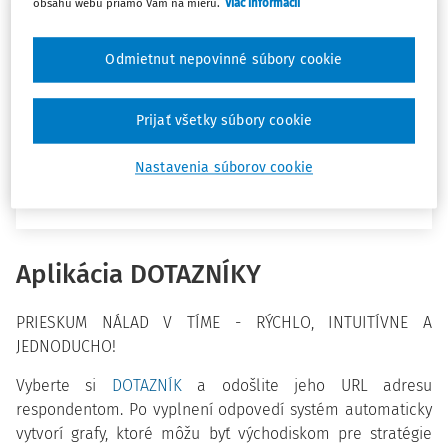
obsahu webu priamo Vám na mieru.
Viac informácií
10-dňovou bezplatnou
registráciou
si vytvoríte
vlastný užívateľský účet. Prihlasovacími údajmi sú
Odmietnut nepovinné súbory cookie
vaša e-mailová adresa a heslo. Registráciou získate
bezplatnú demolicenciu na prístup do aplikácie.
Prijať všetky súbory cookie
Demolicenciu nie je možné predĺžiť, ak máte záujem
využívať aplikáciu aj naďalej po uplynutí jej platnosti,
je potrebné si
objednať predplatné
. V testovacej
Nastavenia súborov cookie
verzii nie je nárok na bezplatný odpovedný servis.
Aplikácia DOTAZNÍKY
PRIESKUM NÁLAD V TÍME - RÝCHLO, INTUITÍVNE A
JEDNODUCHO!
Vyberte si
DOTAZNÍK
a odošlite jeho URL adresu
respondentom. Po vyplnení odpovedí systém automaticky
vytvorí grafy, ktoré môžu byť východiskom pre stratégie