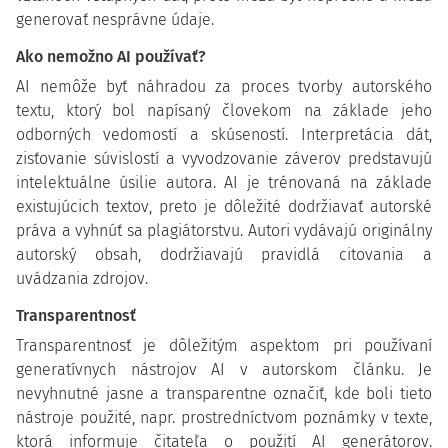
generovať nesprávne údaje.
Ako nemožno AI používať?
AI nemôže byť náhradou za proces tvorby autorského
textu, ktorý bol napísaný človekom na základe jeho
odborných vedomostí a skúseností. Interpretácia dát,
zisťovanie súvislostí a vyvodzovanie záverov predstavujú
intelektuálne úsilie autora. AI je trénovaná na základe
existujúcich textov, preto je dôležité dodržiavať autorské
práva a vyhnúť sa plagiátorstvu. Autori vydávajú originálny
autorský obsah, dodržiavajú pravidlá citovania a
uvádzania zdrojov.
Transparentnosť
Transparentnosť je dôležitým aspektom pri používaní
generatívnych nástrojov AI v autorskom článku. Je
nevyhnutné jasne a transparentne označiť, kde boli tieto
nástroje použité, napr. prostredníctvom poznámky v texte,
ktorá informuje čitateľa o použití AI generátorov.