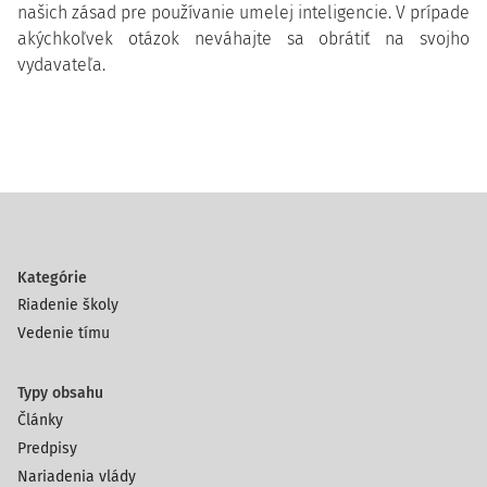
našich zásad pre používanie umelej inteligencie. V prípade
akýchkoľvek otázok neváhajte sa obrátiť na svojho
vydavateľa.
Kategórie
Riadenie školy
Vedenie tímu
Typy obsahu
Články
Predpisy
Nariadenia vlády