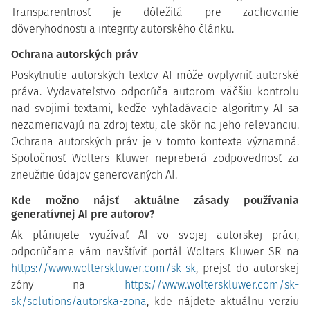
Transparentnosť je dôležitá pre zachovanie
dôveryhodnosti a integrity autorského článku.
Ochrana autorských práv
Poskytnutie autorských textov AI môže ovplyvniť autorské
práva. Vydavateľstvo odporúča autorom väčšiu kontrolu
nad svojimi textami, keďže vyhľadávacie algoritmy AI sa
nezameriavajú na zdroj textu, ale skôr na jeho relevanciu.
Ochrana autorských práv je v tomto kontexte významná.
Spoločnosť Wolters Kluwer nepreberá zodpovednosť za
zneužitie údajov generovaných AI.
Kde možno nájsť aktuálne zásady používania
generatívnej AI pre autorov?
Ak plánujete využívať AI vo svojej autorskej práci,
odporúčame vám navštíviť portál Wolters Kluwer SR na
https://www.wolterskluwer.com/sk-sk
, prejsť do autorskej
zóny na
https://www.wolterskluwer.com/sk-
sk/solutions/autorska-zona
, kde nájdete aktuálnu verziu