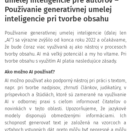
umelej inteligencie pre autorov –
Používanie generatívnej umelej
inteligencie pri tvorbe obsahu
Používanie generatívnej umelej inteligencie (ďalej len
„AI“) sa výrazne zvýšilo od konca roku 2022 a očakávame,
že bude čoraz viac využívaná aj ako nástroj v procesoch
tvorby obsahu. AI má veľký potenciál a my ho vítame. Pri
tvorbe obsahu s využitím AI platia nasledujúce zásady.
Ako možno AI používať?
AI možno používať ako podporný nástroj pri práci s textom,
napr. pri tvorbe nadpisov, zhrnutí článkov, judikatúry, v
príspevkoch a štúdiách, ktoré sú zamerané na využívanie
AI v odbornej praxi s cieľom informovať čitateľov o
novinkách v tejto oblasti. Upozorňujeme, že jazykové
modely disponujú obmedzenými informáciami. Ich
schopnosť generovať text je založená na vzorcoch a
vzťahoch vstupných dát, preto môžu byť nepresné a môžu