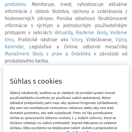
produktov
. Monitoruje, triedi, vyhodnocuje aktuálne
informácie z oblasti školstva, výchovy a vzdelávania z
hodnoverných zdrojov. Ponúka obsahovo štruktúrované
informácie s rýchlym a jednoduchým používateľským
prístupom v sekciách:
Aktuality
,
Riadenie školy
,
Vedenie
tímu
, Praktické nástroje ako
Vzory
, Vzdelávanie,
Výzvy
,
Kalendár
,
Legislatíva a
Online odborné mesačníky
Manažment školy v praxi
a
Didaktika
v závislosti od
produktového balíka.
Predplatiteľom portálu ponúkame aj
BEZPLATNÝ
ODPOVEDNÝ SERVIS
. Pri zadávaní otázky pre jednoduchšiu
Súhlas s cookies
komunikáciu treba uviesť
zákaznícke číslo.
Redakcia
zasiela otázky prispievateľov odborníkom z praxe.
Vážený návštevník, snažíme sa zo všetkých síl prinášať vysokú úroveň
používateľského komfortu pri používaní našich webstránok. Medzi
Vydavateľstvo nenesie právnu zodpovednosť za obsah
základné predpoklady patrí napr. aby správne fungovalo vyhľadávanie,
odpovedí.
Odpovede majú informatívny charakter
,
aby sme vás neobťažovali nevhodnou reklamou alebo aby sme mali
dostatok podnetov, ako web vylepšovať. Preto od Vás potrebujeme
nemožno ich použiť pre právne účely. Otázky aj odpovede
súhlas so spracovaním súborov cookies, t. j. malých súborov, ktoré sa
po spracovaní zverejňujeme v časti Riadenie školy.
dočasne ukladajú vo vašom prehliadači. Vopred ďakujeme za udelenie
súhlasu. Dáta využijeme na zlepšovanie našich služieb a prispôsobenie