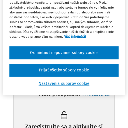
používateľského komfortu pri používaní našich webstránok. Medzi
Rok 2021
základné predpoklady patrí napr. aby správne fungovalo vyhľadávanie,
aby sme vás neobťažovali nevhodnou reklamou alebo aby sme mali
Rok 2020
dostatok podnetov, ako web vylepšovať. Preto od Vás potrebujeme
súhlas so spracovaním súborov cookies, t. j. malých súborov, ktoré sa
Rok 2019
dočasne ukladajú vo vašom prehliadači. Vopred ďakujeme za udelenie
súhlasu. Dáta využijeme na zlepšovanie našich služieb a prispôsobenie
Rok 2018
obsahu webu priamo Vám na mieru.
Viac informácií
Rok 2017
Odmietnut nepovinné súbory cookie
Rok 2016
Rok 2015
Prijať všetky súbory cookie
Nastavenia súborov cookie
Máte predplatné?
Prihláste sa
Zaregistrujte sa a aktivujte si