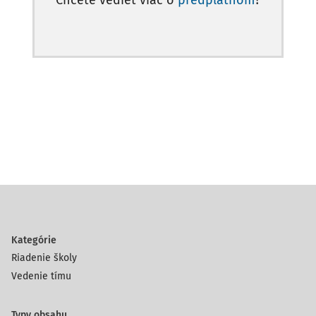
Chcete vedieť viac o
predplatnom
?
Kategórie
Riadenie školy
Vedenie tímu
Typy obsahu