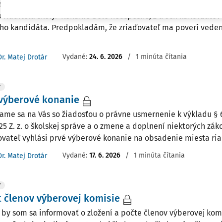
adna plneorganizovaná ZŠ, v mesiaci jún sa uskutočnilo výbe
u riaditeľa školy. Konanie bolo neúspešné, z troch kandidáto
ho kandidáta. Predpokladám, že zriaďovateľ ma poverí veden
Vydané:
24. 6. 2026
/
1 minúta čítania
Dr. Matej Drotár
Y
výberové konanie
ame sa na Vás so žiadosťou o právne usmernenie k výkladu § 6
25 Z. z. o školskej správe a o zmene a doplnení niektorých zák
ovateľ vyhlási prvé výberové konanie na obsadenie miesta riad
Vydané:
17. 6. 2026
/
1 minúta čítania
Dr. Matej Drotár
Y
 členov výberovej komisie
 by som sa informovať o zložení a počte členov výberovej ko