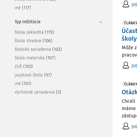
JU
(117)
iné
Typ inštitúcie
ČLÁNK
Účasť
(115)
škola základná
školy
(106)
škola stredná
Môže z
(102)
školské zariadenia
pracov
(107)
škola materská
JU
(103)
ZUŠ
(97)
jazykové školy
(101)
iné
ČLÁNK
Otázk
(3)
výchovné zariadenia
Chceli
máme n
zástup
JU