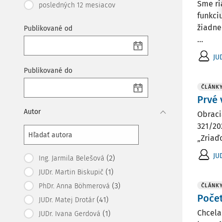
Sme ri
posledných 12 mesiacov
funkci
žiadne
Publikované od
...
JU
Publikované do
ČLÁNK
Prvé 
Autor
Obraci
321/20
„Zriaď
JU
(2)
Ing. Jarmila Belešová
(1)
JUDr. Martin Biskupič
(3)
PhDr. Anna Böhmerová
ČLÁNK
Počet
(41)
JUDr. Matej Drotár
Chcela
(1)
JUDr. Ivana Gerdová