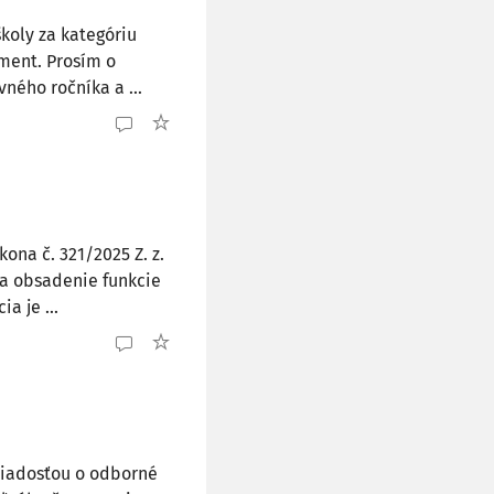
koly za kategóriu
ament. Prosím o
vného ročníka a ...
ona č. 321/2025 Z. z.
na obsadenie funkcie
a je ...
žiadosťou o odborné