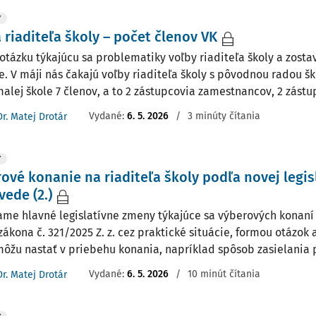
Y
 riaditeľa školy – počet členov VK
tázku týkajúcu sa problematiky voľby riaditeľa školy a zosta
e. V máji nás čakajú voľby riaditeľa školy s pôvodnou radou šk
alej škole 7 členov, a to 2 zástupcovia zamestnancov, 2 zástupc
Vydané:
6. 5. 2026
/
3 minúty čítania
Dr. Matej Drotár
Y
ové konanie na riaditeľa školy podľa novej legisl
ede (2.)
me hlavné legislatívne zmeny týkajúce sa výberových konaní n
zákona č. 321/2025 Z. z. cez praktické situácie, formou otázok
môžu nastať v priebehu konania, napríklad spôsob zasielania p
Vydané:
6. 5. 2026
/
10 minút čítania
Dr. Matej Drotár