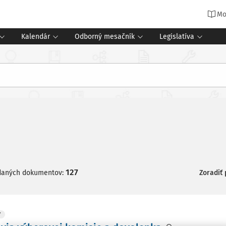
Mo
Kalendár
Odborný mesačník
Legislatíva
127
daných dokumentov:
Zoradiť
Y