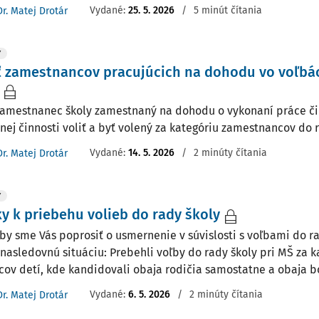
Vydané:
25. 5. 2026
/
5 minút čítania
Dr. Matej Drotár
Y
 zamestnancov pracujúcich na dohodu vo voľbá
amestnanec školy zamestnaný na dohodu o vykonaní práce či
nej činnosti voliť a byť volený za kategóriu zamestnancov do 
Vydané:
14. 5. 2026
/
2 minúty čítania
Dr. Matej Drotár
Y
y k priebehu volieb do rady školy
 by sme Vás poprosiť o usmernenie v súvislosti s voľbami do ra
asledovnú situáciu: Prebehli voľby do rady školy pri MŠ za 
cov detí, kde kandidovali obaja rodičia samostatne a obaja bol
Vydané:
6. 5. 2026
/
2 minúty čítania
Dr. Matej Drotár