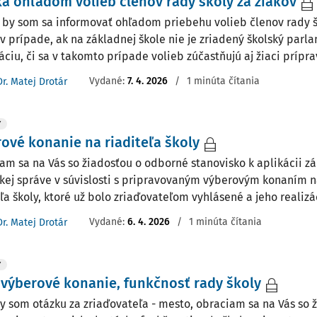
a ohľadom volieb členov rady školy za žiakov
 by som sa informovať ohľadom priebehu volieb členov rady š
 v prípade, ak na základnej škole nie je zriadený školský parl
ciu, či sa v takomto prípade volieb zúčastňujú aj žiaci prípra
Vydané:
7. 4. 2026
/
1 minúta čítania
Dr. Matej Drotár
Y
ové konanie na riaditeľa školy
am sa na Vás so žiadosťou o odborné stanovisko k aplikácii zák
skej správe v súvislosti s pripravovaným výberovým konaním 
ľa školy, ktoré už bolo zriaďovateľom vyhlásené a jeho realizáci
Vydané:
6. 4. 2026
/
1 minúta čítania
Dr. Matej Drotár
Y
 výberové konanie, funkčnosť rady školy
y som otázku za zriaďovateľa - mesto, obraciam sa na Vás so 