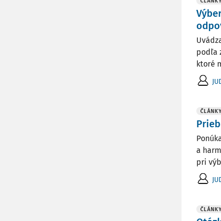
ČLÁNK
Výber
odpov
Uvádza
podľa 
ktoré 
JU
ČLÁNK
Prieb
Ponúka
a harm
pri vý
JU
ČLÁNK