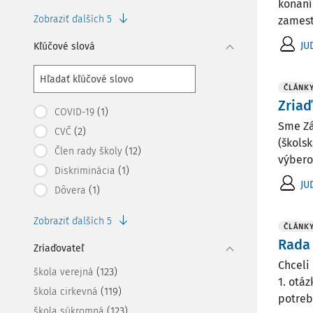
konaní
Zobraziť ďalších 5
zamest
JU
Kľúčové slová
ČLÁNK
Zriaď
(1)
COVID-19
Sme Zá
(2)
CVČ
(škols
(12)
Člen rady školy
výbero
(1)
Diskriminácia
JU
(1)
Dôvera
Zobraziť ďalších 5
ČLÁNK
Rada 
Zriaďovateľ
Chceli
(123)
škola verejná
1. otá
(119)
škola cirkevná
potrebn
(123)
škola súkromná