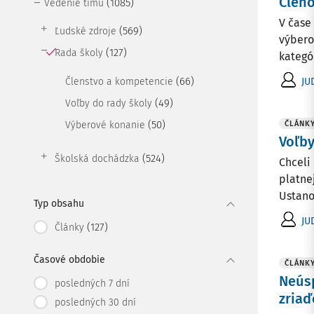
Členo
(1085)
Vedenie tímu
V čase
(569)
Ľudské zdroje
výbero
(127)
Rada školy
kategó
(66)
JU
Členstvo a kompetencie
(49)
Voľby do rady školy
(50)
Výberové konanie
ČLÁNK
Voľby
(524)
Školská dochádzka
Chceli
platnej
Ustano
Typ obsahu
JU
(127)
Články
Časové obdobie
ČLÁNK
Neúsp
posledných 7 dní
zriaď
posledných 30 dní