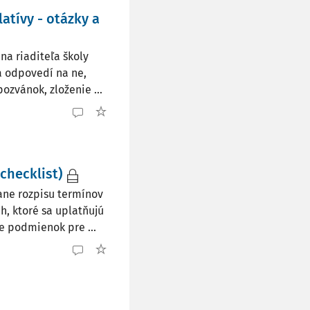
atívy - otázky a
a riaditeľa školy
 a odpovedí na ne,
ozvánok, zloženie ...
checklist)
ne rozpisu termínov
h, ktoré sa uplatňujú
e podmienok pre ...