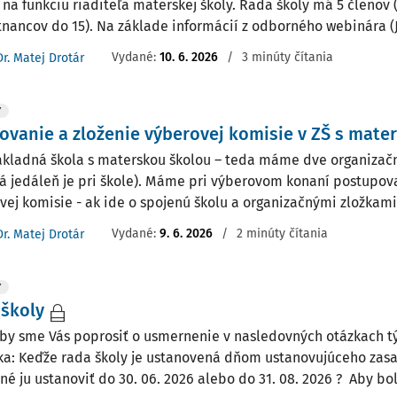
 na funkciu riaditeľa materskej školy. Rada školy má 5 členov 
nancov do 15). Na základe informácií z odborného webinára (JU
Vydané:
10. 6. 2026
/
3 minúty čítania
Dr. Matej Drotár
Y
ovanie a zloženie výberovej komisie v ZŠ s mate
kladná škola s materskou školou – teda máme dve organizačn
ká jedáleň je pri škole). Máme pri výberovom konaní postupova
vej komisie - ak ide o spojenú školu a organizačnými zložkami s
Vydané:
9. 6. 2026
/
2 minúty čítania
Dr. Matej Drotár
Y
školy
 by sme Vás poprosiť o usmernenie v nasledovných otázkach tý
zka: Keďže rada školy je ustanovená dňom ustanovujúceho zasad
é ju ustanoviť do 30. 06. 2026 alebo do 31. 08. 2026 ? Aby bola