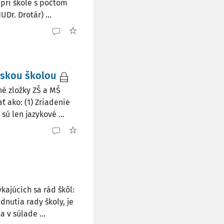
(pri škole s počtom
Dr. Drotár) ...
rskou školou
é zložky ZŠ a MŠ
ť ako: (1) Zriadenie
ú len jazykové ...
kajúcich sa rád škôl:
nutia rady školy, je
 v súlade ...