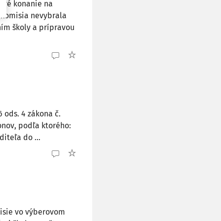
rové konanie na
v komisia nevybrala
ím školy a prípravou
 ods. 4 zákona č.
onov, podľa ktorého:
iteľa do ...
misie vo výberovom