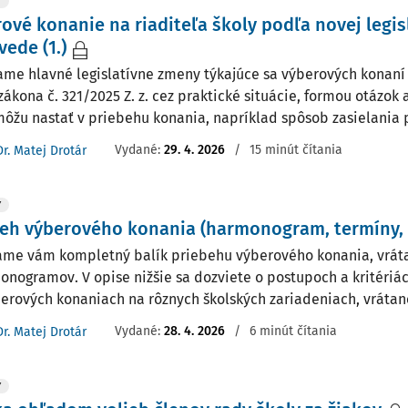
Y
ové konanie na riaditeľa školy podľa novej legisl
ede (1.)
me hlavné legislatívne zmeny týkajúce sa výberových konaní n
zákona č. 321/2025 Z. z. cez praktické situácie, formou otázok
môžu nastať v priebehu konania, napríklad spôsob zasielania p
Vydané:
29. 4. 2026
/
15 minút čítania
Dr. Matej Drotár
Y
eh výberového konania (harmonogram, termíny, 
me vám kompletný balík priebehu výberového konania, vráta
onogramov. V opise nižšie sa dozviete o postupoch a kritériác
berových konaniach na rôznych školských zariadeniach, vrátan
Vydané:
28. 4. 2026
/
6 minút čítania
Dr. Matej Drotár
Y