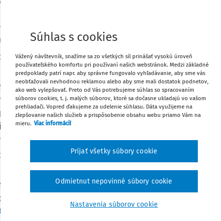
via výberovej komisie a dovolenka
 letných prázdnin, keď budú všetci PZ čerpať dovolenku, vyhlá
vé konanie na miesto riaditeľa školy. Dvaja kolegovia sú vo vý
Súhlas s cookies
riu zamestnancov zvolení Radou školy, z toho jeden kolega je 
Vydané:
5. 7. 2026
/
2 minúty čítania
Vážený návštevník, snažíme sa zo všetkých síl prinášať vysokú úroveň
Dr. Matej Drotár
používateľského komfortu pri používaní našich webstránok. Medzi základné
predpoklady patrí napr. aby správne fungovalo vyhľadávanie, aby sme vás
neobťažovali nevhodnou reklamou alebo aby sme mali dostatok podnetov,
Y
ako web vylepšovať. Preto od Vás potrebujeme súhlas so spracovaním
 do rady školy
súborov cookies, t. j. malých súborov, ktoré sa dočasne ukladajú vo vašom
prehliadači. Vopred ďakujeme za udelenie súhlasu. Dáta využijeme na
 by sme Vás poprosiť o pomoc a radu ohľadom volieb do novej
zlepšovanie našich služieb a prispôsobenie obsahu webu priamo Vám na
mieru.
Viac informácií
 legislatívy. Otázka: Sme ZŠ s MŠ a v júni prebehnú u nás voľb
vujúca schôdza sa uskutoční posledný augustový týždeň. Chcem 
Prijať všetky súbory cookie
Vydané:
24. 6. 2026
/
2 minúty čítania
Dr. Matej Drotár
Odmietnut nepovinné súbory cookie
Y
ešné výberové konanie na riaditeľa školy a ďal
Nastavenia súborov cookie
ovateľa i rady školy