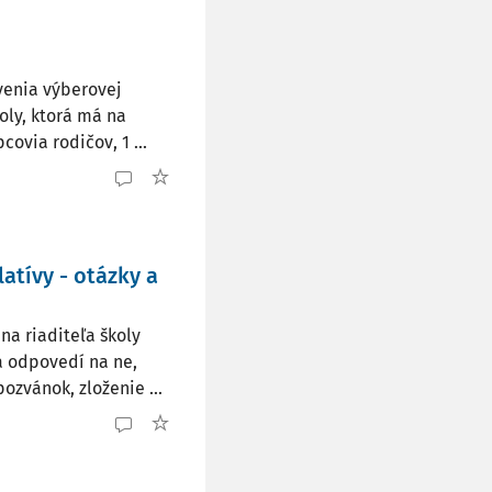
venia výberovej
oly, ktorá má na
ovia rodičov, 1 ...
atívy - otázky a
a riaditeľa školy
 a odpovedí na ne,
ozvánok, zloženie ...