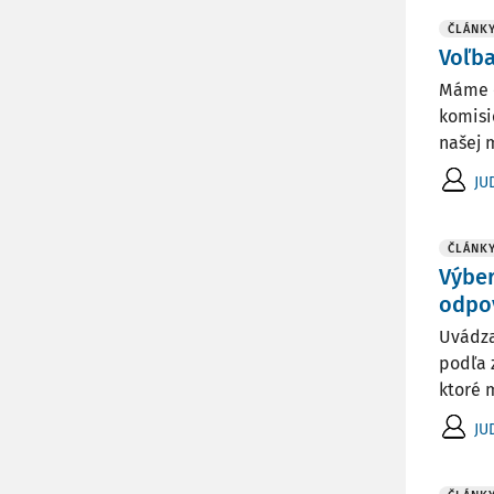
ČLÁNK
Voľba
Máme o
komisi
našej m
JU
ČLÁNK
Výber
odpov
Uvádza
podľa 
ktoré 
JU