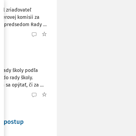
sil zriaďovateľ
berovej komisii za
aj predsedom Rady ...
 rady školy podľa
y do rady školy.
sa opýtať, či za ...
ší postup