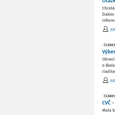
Otázk
Chcela
žiakov
informá
JU
ČLÁNK
Výber
Obraci
o škol
riadite
JU
ČLÁNK
CVČ -
Mala b