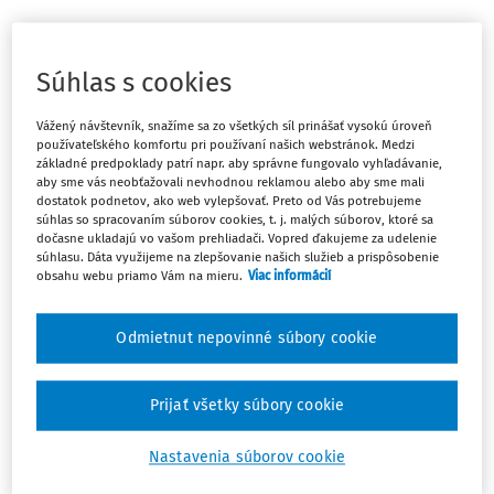
Môže zamestnanec školy zamestnaný na dohodu o
vykonaní práce či na dohodu o pracovnej činnosti
Súhlas s cookies
voliť a byť volený za kategóriu zamestnancov do
rady školy?
Vážený návštevník, snažíme sa zo všetkých síl prinášať vysokú úroveň
používateľského komfortu pri používaní našich webstránok. Medzi
základné predpoklady patrí napr. aby správne fungovalo vyhľadávanie,
Podľa
aby sme vás neobťažovali nevhodnou reklamou alebo aby sme mali
dostatok podnetov, ako web vylepšovať. Preto od Vás potrebujeme
súhlas so spracovaním súborov cookies, t. j. malých súborov, ktoré sa
dočasne ukladajú vo vašom prehliadači. Vopred ďakujeme za udelenie
súhlasu. Dáta využijeme na zlepšovanie našich služieb a prispôsobenie
Máte predplatné?
Prihláste sa
obsahu webu priamo Vám na mieru.
Viac informácií
Odmietnut nepovinné súbory cookie
Zaregistrujte sa a aktivujte si 10-
Prijať všetky súbory cookie
dňový skúšobný prístup zdarma
Nastavenia súborov cookie
Vďaka registrácii môžete využívať aj