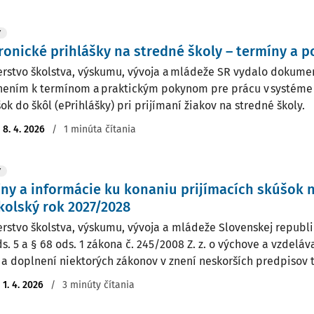
Y
ronické prihlášky na stredné školy – termíny a 
erstvo školstva, výskumu, vývoja a mládeže SR vydalo dokument
ením k termínom a praktickým pokynom pre prácu v systéme 
ok do škôl (ePrihlášky) pri prijímaní žiakov na stredné školy.
:
8. 4. 2026
/
1 minúta čítania
Y
ny a informácie ku konaniu prijímacích skúšok 
kolský rok 2027/2028
erstvo školstva, výskumu, vývoja a mládeže Slovenskej republi
s. 5 a § 68 ods. 1 zákona č. 245/2008 Z. z. o výchove a vzdeláv
a doplnení niektorých zákonov v znení neskorších predpisov t
:
1. 4. 2026
/
3 minúty čítania