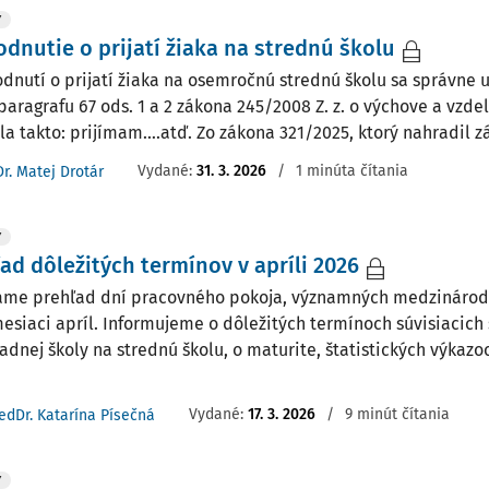
Y
dnutie o prijatí žiaka na strednú školu
odnutí o prijatí žiaka na osemročnú strednú školu sa správne 
paragrafu 67 ods. 1 a 2 zákona 245/2008 Z. z. o výchove a vzde
la takto: prijímam….atď. Zo zákona 321/2025, ktorý nahradil zá
Vydané:
31. 3. 2026
/
1 minúta čítania
Dr. Matej Drotár
Y
ad dôležitých termínov v apríli 2026
me prehľad dní pracovného pokoja, významných medzinárod
mesiaci apríl. Informujeme o dôležitých termínoch súvisiacic
ladnej školy na strednú školu, o maturite, štatistických výka
Vydané:
17. 3. 2026
/
9 minút čítania
edDr. Katarína Písečná
Y