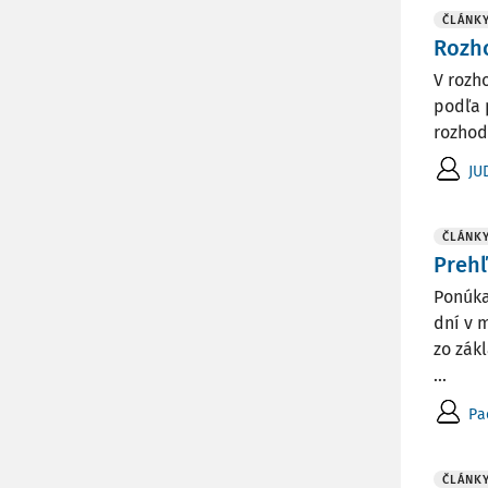
ČLÁNK
Rozho
V rozh
podľa 
rozhod
JU
ČLÁNK
Prehľ
Ponúka
dní v 
zo zák
...
Pa
ČLÁNK