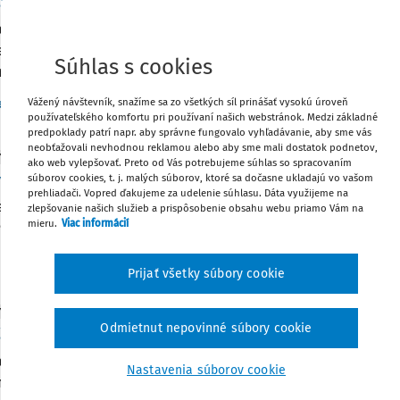
ad dôležitých termínov v septembri
me prehľad dní pracovného pokoja, významných medzinárod
septembri. Informujeme o dôležitých termínoch súvisiacich s
Súhlas s cookies
nej školy na strednú školu, o maturite, štatistických výkazoch
Vydané:
30. 7. 2026
/
7 minút čítania
Vážený návštevník, snažíme sa zo všetkých síl prinášať vysokú úroveň
edDr. Katarína Písečná
používateľského komfortu pri používaní našich webstránok. Medzi základné
predpoklady patrí napr. aby správne fungovalo vyhľadávanie, aby sme vás
neobťažovali nevhodnou reklamou alebo aby sme mali dostatok podnetov,
Y
ako web vylepšovať. Preto od Vás potrebujeme súhlas so spracovaním
vanie 9 v školskom roku 2026/2027
súborov cookies, t. j. malých súborov, ktoré sa dočasne ukladajú vo vašom
prehliadači. Vopred ďakujeme za udelenie súhlasu. Dáta využijeme na
erstvo školstva zverejnilo harmonogram celoslovenského exte
zlepšovanie našich služieb a prispôsobenie obsahu webu priamo Vám na
mieru.
Viac informácií
9. ročníka základných škôl (Testovanie 9) pre školský rok 2026
:
17. 7. 2026
/
1 minúta čítania
Prijať všetky súbory cookie
Y
Odmietnut nepovinné súbory cookie
ad dôležitých termínov v júli a auguste 2026
me prehľad dní pracovného pokoja, významných medzinárod
Nastavenia súborov cookie
mesiacoch júl a august. Informujeme o dôležitých termínoch sú