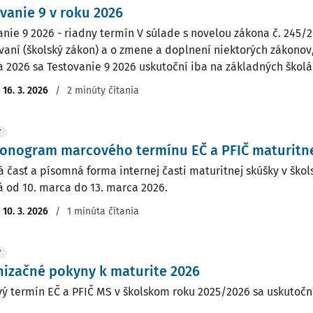
vanie 9 v roku 2026
anie 9 2026 - riadny termín V súlade s novelou zákona č. 245/2
vaní (školský zákon) a o zmene a doplnení niektorých zákonov, 
a 2026 sa Testovanie 9 2026 uskutoční iba na základných školách
:
16. 3. 2026
/
2 minúty čítania
Y
onogram marcového termínu EČ a PFIČ maturitne
á časť a písomná forma internej časti maturitnej skúšky v šk
á od 10. marca do 13. marca 2026.
:
10. 3. 2026
/
1 minúta čítania
Y
izačné pokyny k maturite 2026
ý termín EČ a PFIČ MS v školskom roku 2025/2026 sa uskutoční