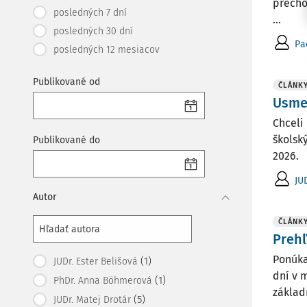
precho
posledných 7 dní
...
posledných 30 dní
Pa
posledných 12 mesiacov
Publikované od
ČLÁNK
Usme
Chceli
školsk
Publikované do
2026.
JU
Autor
ČLÁNK
Prehľ
Ponúka
(1)
JUDr. Ester Belišová
dní v 
(1)
PhDr. Anna Böhmerová
základ
(5)
JUDr. Matej Drotár