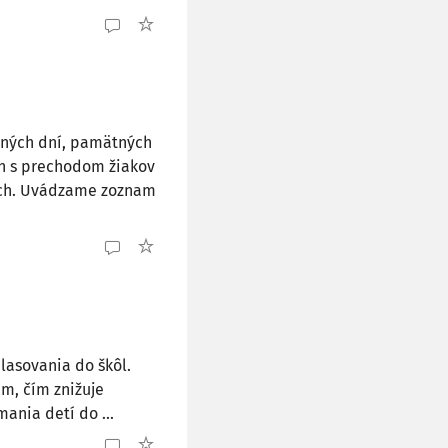
ných dní, pamätných
ch s prechodom žiakov
zoch. Uvádzame zoznam
lasovania do škôl.
m, čím znižuje
ania detí do ...