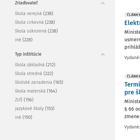
Zriaďovateľ
(238)
škola verejná
ČLÁNK
Elekt
(238)
škola cirkevná
(238)
škola súkromná
Minist
usmern
(228)
iné
prihláš
Typ inštitúcie
Vydané
(212)
škola základná
(222)
škola stredná
ČLÁNK
(165)
školské zariadenia
Termí
(164)
škola materská
pre š
(156)
ZUŠ
Minist
(153)
jazykové školy
§ 66 od
zmene 
(150)
iné
Vydané