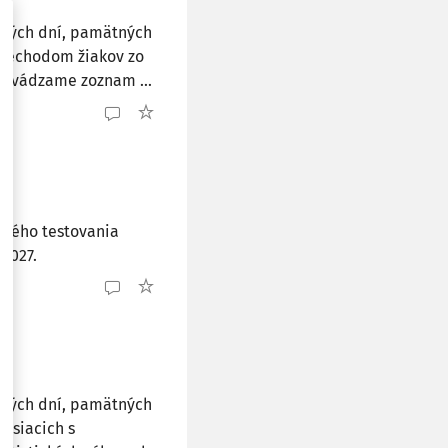
ných dní, pamätných
 prechodom žiakov zo
. Uvádzame zoznam ...
rného testovania
/2027.
ných dní, pamätných
visiacich s