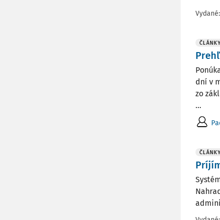
Vydané
ČLÁNK
Prehľ
Ponúka
dní v 
zo zák
...
Pa
ČLÁNK
Príjí
Systém
Nahrad
admini
Vydané