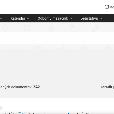
Mo
Kalendár
Odborný mesačník
Legislatíva
242
daných dokumentov:
Zoradiť
Y