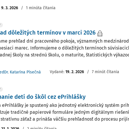
:
9. 3. 2026
/
1 minúta čítania
Y
ad dôležitých termínov v marci 2026
me prehľad dní pracovného pokoja, významných medzinárod
mesiaci marec. Informujeme o dôležitých termínoch súvisiaci
ladnej školy na strednú školu, o maturite, štatistických výka
Vydané:
19. 2. 2026
/
7 minút čítania
edDr. Katarína Písečná
Y
manie detí do škôl cez ePrihlášky
 ePrihlášky je spustený ako jednotný elektronický systém prih
zuje tradičné papierové formuláre jedným digitálnym riešení
stratívnu záťaž a prináša väčšiu prehľadnosť do procesu prijím
:
21. 1. 2026
/
2 minúty čítania