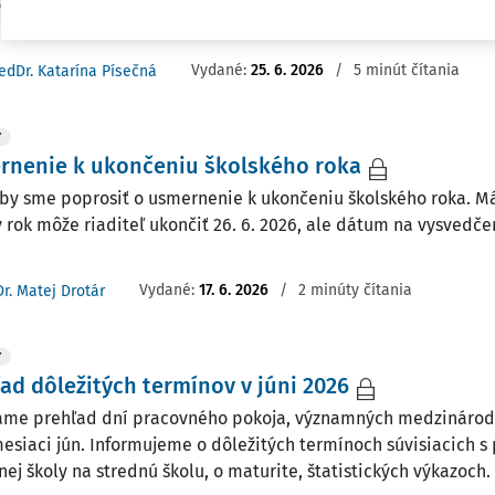
dom žiakov zo základnej školy na strednú školu, o maturite, š
Vydané:
25. 6. 2026
/
5 minút čítania
edDr. Katarína Písečná
Y
rnenie k ukončeniu školského roka
 by sme poprosiť o usmernenie k ukončeniu školského roka. M
ý rok môže riaditeľ ukončiť 26. 6. 2026, ale dátum na vysvedčen
Vydané:
17. 6. 2026
/
2 minúty čítania
Dr. Matej Drotár
Y
ad dôležitých termínov v júni 2026
me prehľad dní pracovného pokoja, významných medzinárod
mesiaci jún. Informujeme o dôležitých termínoch súvisiacich 
nej školy na strednú školu, o maturite, štatistických výkazoch