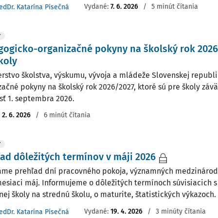
Vydané:
7. 6. 2026
/
5 minút čítania
edDr. Katarína Písečná
Y
ogicko-organizačné pokyny na školský rok 2026
koly
erstvo školstva, výskumu, vývoja a mládeže Slovenskej republ
začné pokyny na školský rok 2026/2027, ktoré sú pre školy zá
sť 1. septembra 2026.
:
2. 6. 2026
/
6 minút čítania
Y
ad dôležitých termínov v máji 2026
me prehľad dní pracovného pokoja, významných medzinárod
mesiaci máj. Informujeme o dôležitých termínoch súvisiacich 
nej školy na strednú školu, o maturite, štatistických výkazoch
Vydané:
19. 4. 2026
/
3 minúty čítania
edDr. Katarína Písečná