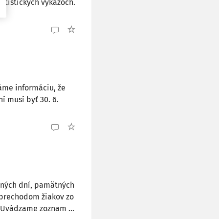
tatistických výkazoch.
áme informáciu, že
í musí byť 30. 6.
ných dní, pamätných
s prechodom žiakov zo
. Uvádzame zoznam ...