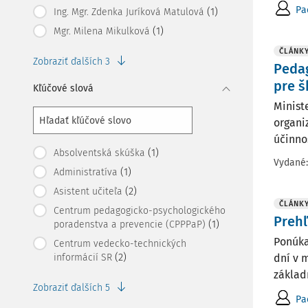
Pa
(1)
Ing. Mgr. Zdenka Juríková Matulová
(1)
Mgr. Milena Mikulková
ČLÁNK
Zobraziť ďalších 3
Pedag
pre š
Kľúčové slová
Minist
organi
účinno
(1)
Absolventská skúška
Vydané
(1)
Administratíva
(2)
Asistent učiteľa
ČLÁNK
Centrum pedagogicko-psychologického
Prehľ
(1)
poradenstva a prevencie (CPPPaP)
Ponúka
Centrum vedecko-technických
(2)
informácií SR
dní v 
základ
Zobraziť ďalších 5
Pa