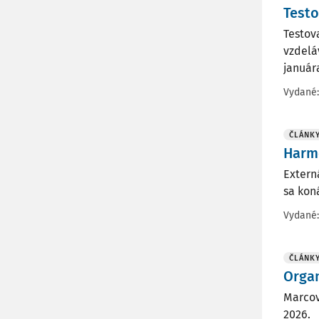
Testo
Testov
vzdelá
január
Vydané
ČLÁNK
Harm
Extern
sa kon
Vydané
ČLÁNK
Organ
Marcov
2026.