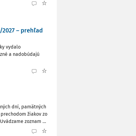
/2027 – prehľad
iky vydalo
väzné a nadobúdajú
ných dní, pamätných
s prechodom žiakov zo
. Uvádzame zoznam ...