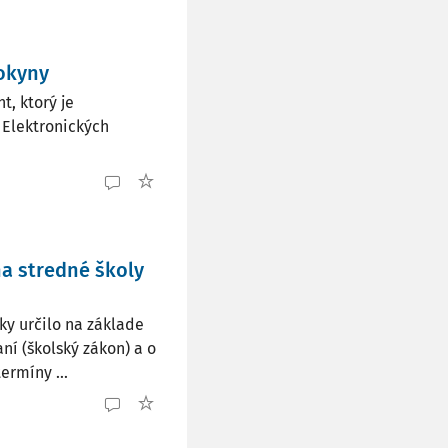
pokyny
, ktorý je
Elektronických
na stredné školy
ky určilo na základe
aní (školský zákon) a o
ermíny ...