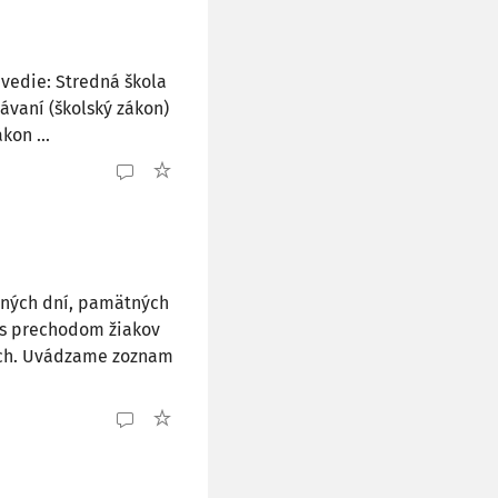
uvedie: Stredná škola
lávaní (školský zákon)
kon ...
ných dní, pamätných
h s prechodom žiakov
zoch. Uvádzame zoznam