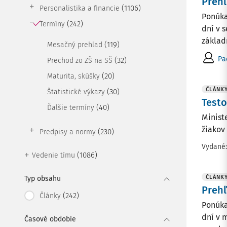
Prehľ
(1106)
Personalistika a financie
Ponúka
(242)
Termíny
dní v 
základ
(119)
Mesačný prehľad
Pa
(32)
Prechod zo ZŠ na SŠ
(20)
Maturita, skúšky
ČLÁNK
(30)
Štatistické výkazy
Testo
(40)
Ďalšie termíny
Minist
žiakov 
(230)
Predpisy a normy
Vydané
(1086)
Vedenie tímu
ČLÁNK
Typ obsahu
Prehľ
(242)
Články
Ponúka
dní v 
Časové obdobie