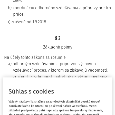
žiaka,
h) koordináciu odborného vzdelávania a prípravy pre trh
práce,
i) zrušené od 1.9.2018.
§ 2
Základné pojmy
Na účely tohto zákona sa rozumie
a) odborným vzdelávaním a prípravou výchovno-
vzdelávací proces, v ktorom sa získavajú vedomosti,
zručnosti a schopnosti potrebné na výkon povolania,
skupiny povolaní alebo na výkon odborných činností;
člení sa na teoretické vyučovanie a praktické
Súhlas s cookies
vyučovanie,
Vážený návštevník, snažíme sa zo všetkých síl prinášať vysokú úroveň
b) sústavou odborov vzdelávania skupiny odborov
používateľského komfortu pri používaní našich webstránok. Medzi
vzdelávania,
základné predpoklady patrí napr. aby správne fungovalo vyhľadávanie,
aby sme vás neobťažovali nevhodnou reklamou alebo aby sme mali