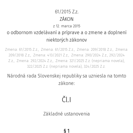
61/2015 Z.z.
ZÁKON
z 12. marca 2015
o odbornom vzdelávaní a príprave a o zmene a doplnení
niektorých zákonov
Zmena: 61/2015 Z.z.
Zmena: 61/2015 Z.z.
Zmena: 209/2018 Z.z.
Zmena:
209/2018 Z.z.
Zmena: 413/2021 Z.z.
Zmena: 290/2024 Z.z., 292/2024
Z.z.
Zmena: 292/2024 Z.z.
Zmena: 321/2025 Z.z. (nepriama novela),
322/2025 Z.z. (nepriama novela), 324/2025 Z.z.
Národná rada Slovenskej republiky sa uzniesla na tomto
zákone:
Čl.I
Základné ustanovenia
§ 1