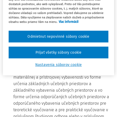
c) skupinou odborov vzdelávania skupina študijných
dostatok podnetov, ako web vylepšovať. Preto od Vás potrebujeme
súhlas so spracovaním súborov cookies, t. j. malých súborov, ktoré sa
odborov a skupina učebných odborov,
dočasne ukladajú vo vašom prehliadači. Vopred ďakujeme za udelenie
d) skupinou študijných odborov alebo skupinou
súhlasu. Dáta využijeme na zlepšovanie našich služieb a prispôsobenie
obsahu webu priamo Vám na mieru.
Viac informácií
učebných odborov skupina zahŕňajúca príbuzné
študijné odbory alebo príbuzné učebné odbory;
súčasťou skupiny študijných odborov alebo skupiny
Odmietnut nepovinné súbory cookie
učebných odborov sú aj študijné odbory alebo
učebné odbory experimentálne overované podľa
Prijať všetky súbory cookie
1)
osobitného predpisu,
e) normatívom materiálno-technického a priestorového
Nastavenia súborov cookie
zabezpečenia povinný rozsah priestorovej,
materiálnej a prístrojovej vybavenosti vo forme
určenia základných učebných priestorov a
základného vybavenia učebných priestorov a vo
forme určenia odporúčaných učebných priestorov a
odporúčaného vybavenia učebných priestorov pre
teoretické vyučovanie a pre praktické vyučovanie v
príslušnom študijnom odbore alebo v príslušnom