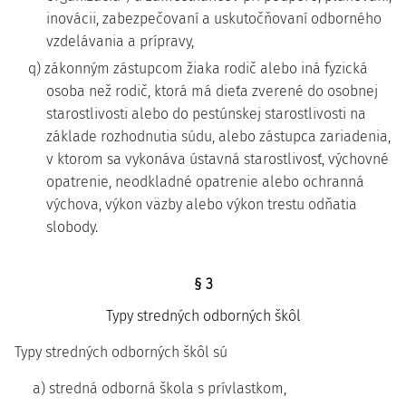
inovácii, zabezpečovaní a uskutočňovaní odborného
vzdelávania a prípravy,
q) zákonným zástupcom žiaka rodič alebo iná fyzická
osoba než rodič, ktorá má dieťa zverené do osobnej
starostlivosti alebo do pestúnskej starostlivosti na
základe rozhodnutia súdu, alebo zástupca zariadenia,
v ktorom sa vykonáva ústavná starostlivosť, výchovné
opatrenie, neodkladné opatrenie alebo ochranná
výchova, výkon väzby alebo výkon trestu odňatia
slobody.
§ 3
Typy stredných odborných škôl
Typy stredných odborných škôl sú
a) stredná odborná škola s prívlastkom,