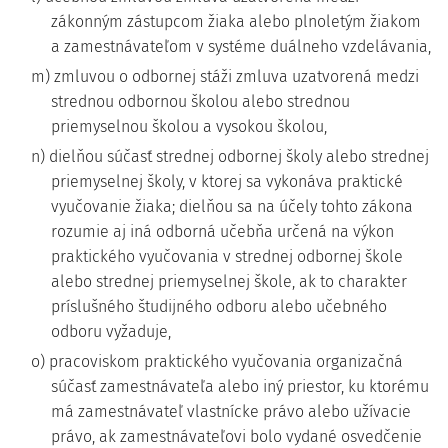
zákonným zástupcom žiaka alebo plnoletým žiakom
a zamestnávateľom v systéme duálneho vzdelávania,
m) zmluvou o odbornej stáži zmluva uzatvorená medzi
strednou odbornou školou alebo strednou
priemyselnou školou a vysokou školou,
n) dielňou súčasť strednej odbornej školy alebo strednej
priemyselnej školy, v ktorej sa vykonáva praktické
vyučovanie žiaka; dielňou sa na účely tohto zákona
rozumie aj iná odborná učebňa určená na výkon
praktického vyučovania v strednej odbornej škole
alebo strednej priemyselnej škole, ak to charakter
príslušného študijného odboru alebo učebného
odboru vyžaduje,
o) pracoviskom praktického vyučovania organizačná
súčasť zamestnávateľa alebo iný priestor, ku ktorému
má zamestnávateľ vlastnícke právo alebo užívacie
právo, ak zamestnávateľovi bolo vydané osvedčenie