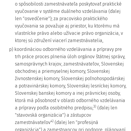
o spôsobilosti zamestnávateľa poskytovať praktické
vyučovanie v systéme duálneho vzdelávania (ďalej
len "osvedčenie"); za pracovisko praktického
vyučovania sa považuje aj priestor, ku ktorému má
vlastnícke právo alebo užívacie právo organizácia, v
ktorej sú združení viacerí zamestnávatelia,
p) koordináciou odborného vzdelávania a prípravy pre
trh práce proces plnenia úloh orgánov štátnej správy,
samosprávnych krajov, zamestnávateľov, Slovenskej
obchodnej a priemyselnej komory, Slovenskej
živnostenskej komory, Slovenskej poľnohospodárskej
a potravinárskej komory, Slovenskej lesníckej komory,
Slovenskej banskej komory a inej právnickej osoby,
ktorá má pôsobnosť v oblasti odborného vzdelávania
3)
a prípravy podľa osobitného predpisu,
(ďalej len
"stavovská organizácia") a zástupcov
4)
zamestnávateľov
(ďalej len "profesijná
organizácia") a zamestnancov pri podpore, plánovaní,