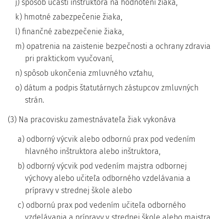
j) spôsob účasti inštruktora na hodnotení žiaka,
k) hmotné zabezpečenie žiaka,
l) finančné zabezpečenie žiaka,
m) opatrenia na zaistenie bezpečnosti a ochrany zdravia
pri praktickom vyučovaní,
n) spôsob ukončenia zmluvného vzťahu,
o) dátum a podpis štatutárnych zástupcov zmluvných
strán.
(3) Na pracovisku zamestnávateľa žiak vykonáva
a) odborný výcvik alebo odbornú prax pod vedením
hlavného inštruktora alebo inštruktora,
b) odborný výcvik pod vedením majstra odbornej
výchovy alebo učiteľa odborného vzdelávania a
prípravy v strednej škole alebo
c) odbornú prax pod vedením učiteľa odborného
vzdelávania a prípravy v strednej škole alebo majstra