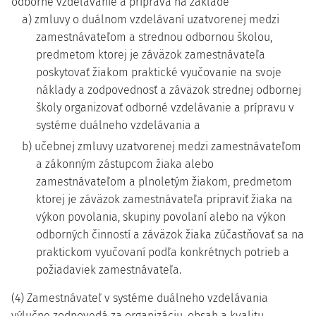
odborné vzdelávanie a príprava na základe
a) zmluvy o duálnom vzdelávaní uzatvorenej medzi
zamestnávateľom a strednou odbornou školou,
predmetom ktorej je záväzok zamestnávateľa
poskytovať žiakom praktické vyučovanie na svoje
náklady a zodpovednosť a záväzok strednej odbornej
školy organizovať odborné vzdelávanie a prípravu v
systéme duálneho vzdelávania a
b) učebnej zmluvy uzatvorenej medzi zamestnávateľom
a zákonným zástupcom žiaka alebo
zamestnávateľom a plnoletým žiakom, predmetom
ktorej je záväzok zamestnávateľa pripraviť žiaka na
výkon povolania, skupiny povolaní alebo na výkon
odborných činností a záväzok žiaka zúčastňovať sa na
praktickom vyučovaní podľa konkrétnych potrieb a
požiadaviek zamestnávateľa.
(4) Zamestnávateľ v systéme duálneho vzdelávania
výlučne zodpovedá za organizáciu, obsah a kvalitu