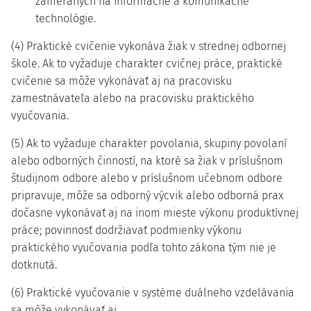
zameraných na informačné a komunikačné
technológie.
(4) Praktické cvičenie vykonáva žiak v strednej odbornej
škole. Ak to vyžaduje charakter cvičnej práce, praktické
cvičenie sa môže vykonávať aj na pracovisku
zamestnávateľa alebo na pracovisku praktického
vyučovania.
(5) Ak to vyžaduje charakter povolania, skupiny povolaní
alebo odborných činností, na ktoré sa žiak v príslušnom
študijnom odbore alebo v príslušnom učebnom odbore
pripravuje, môže sa odborný výcvik alebo odborná prax
dočasne vykonávať aj na inom mieste výkonu produktívnej
práce; povinnosť dodržiavať podmienky výkonu
praktického vyučovania podľa tohto zákona tým nie je
dotknutá.
(6) Praktické vyučovanie v systéme duálneho vzdelávania
sa môže vykonávať aj