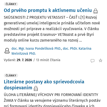
ČLÁNKY
Od prvého promptu k aktívnemu učeniu
SKÚSENOSTI Z PROJEKTU VETASSIST – ČASŤ I.[1] Rozvoj
generatívnej umelej inteligencie prináša učiteľom nové
možnosti pri príprave a realizácii vyučovania. V článku
predstavíme projekt Erasmus+ VETAssIst a prvé štyri
moduly online kurzu zameraného na rozvoj ...
doc. Mgr. Ivana Pondelíková PhD.
,
doc. PhDr. Katarína
Welnitzová PhD.
Vydané:
29. 7. 2026
/
13 minút čítania
ČLÁNKY
Literárne postavy ako sprievodcovia
dospievaním
ÚLOHA LITERÁRNEJ VÝCHOVY PRI FORMOVANÍ IDENTITY
ŽIAKA V článku sa venujeme významu literárnych postáv
pri formovaní identity dospievajúceho človeka a ich