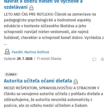
Návrat k dobru nielen vo výchove a
vzdelávaní
LETO AKO ČAS PRE REFLEXIU Článok sa zameriava na
pedagogicko-psychologické a hodnotové aspekty
edukácie v kontexte súčasného školstva a jeho
schopnosti rozvíjať nielen vedomosti, ale najmä
ľudskosť, charakter a schopnosť konať dobro. Vychádza z
...
PaedDr. Martina Bolfová
Vydané:
29. 7. 2026
/
11 minút čítania
ČLÁNKY
Autorita učiteľa očami dieťaťa
MEDZI REŠPEKTOM, SPRAVODLIVOSŤOU A STRACHOM V
článku sa venujeme autorite učiteľa z pohľadu dieťaťa a
zdôrazňujeme, že autorita nevzniká automaticky z
pozície, ale zo vzťahu medzi učiteľom a žiakom.