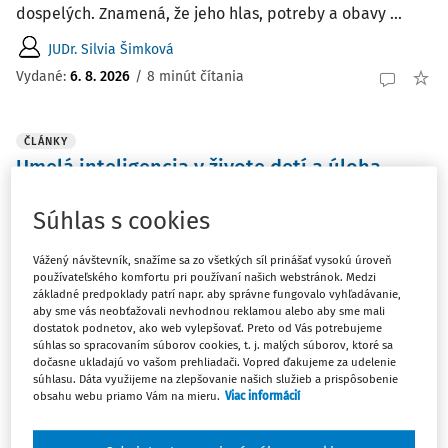
dospelých. Znamená, že jeho hlas, potreby a obavy ...
JUDr. Silvia Šimková
Vydané:
6. 8. 2026
/
8 minút čítania
ČLÁNKY
Umelá inteligencia v živote detí a úloha
rodičov
Súhlas s cookies
Umelá inteligencia sa stáva prirodzenou súčasťou života
detí a čoraz častejšie vstupuje aj do ich učenia.
Vážený návštevník, snažíme sa zo všetkých síl prinášať vysokú úroveň
Odborníci preto odporúčajú, aby rodičia poznali jej
používateľského komfortu pri používaní našich webstránok. Medzi
možnosti aj limity, podporovali kritické myslenie a
základné predpoklady patrí napr. aby správne fungovalo vyhľadávanie,
aby sme vás neobťažovali nevhodnou reklamou alebo aby sme mali
pomáhali deťom používať AI bezpečne a zodpovedne.
dostatok podnetov, ako web vylepšovať. Preto od Vás potrebujeme
súhlas so spracovaním súborov cookies, t. j. malých súborov, ktoré sa
Vydané:
5. 8. 2026
/
4 minúty čítania
dočasne ukladajú vo vašom prehliadači. Vopred ďakujeme za udelenie
súhlasu. Dáta využijeme na zlepšovanie našich služieb a prispôsobenie
obsahu webu priamo Vám na mieru.
Viac informácií
ČLÁNKY
Bezpečné využívanie umelej inteligencie v