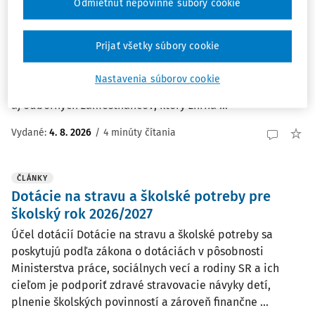
Odmietnut nepovinné súbory cookie
škole
Umelá inteligencia môže pomáhať pri výučbe, učení aj
Prijať všetky súbory cookie
organizácii práce školy, no jej využívanie si vyžaduje
jasné pravidlá, ochranu údajov a ľudský dohľad. K
Nastavenia súborov cookie
dispozícii je praktický návod pre vedenie škôl, učiteľov
aj odborných zamestnancov, ktorý zhŕňa ...
Vydané:
4. 8. 2026
/
4 minúty čítania
ČLÁNKY
Dotácie na stravu a školské potreby pre
školský rok 2026/2027
Účel dotácií Dotácie na stravu a školské potreby sa
poskytujú podľa zákona o dotáciách v pôsobnosti
Ministerstva práce, sociálnych vecí a rodiny SR a ich
cieľom je podporiť zdravé stravovacie návyky detí,
plnenie školských povinností a zároveň finančne ...