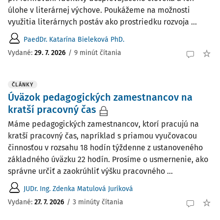
úlohe v literárnej výchove. Poukážeme na možnosti
využitia literárnych postáv ako prostriedku rozvoja ...
PaedDr. Katarína Bieleková PhD.
Vydané:
29. 7. 2026
/
9 minút čítania
ČLÁNKY
Úväzok pedagogických zamestnancov na
kratší pracovný čas
Máme pedagogických zamestnancov, ktorí pracujú na
kratší pracovný čas, napríklad s priamou vyučovacou
činnosťou v rozsahu 18 hodín týždenne z ustanoveného
základného úväzku 22 hodín. Prosíme o usmernenie, ako
správne určiť a zaokrúhliť výšku pracovného ...
JUDr. Ing. Zdenka Matulová Juríková
Vydané:
27. 7. 2026
/
3 minúty čítania