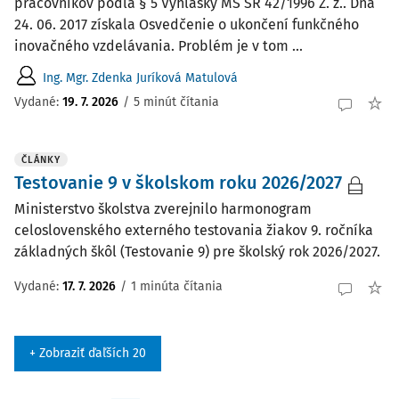
pracovníkov podľa § 5 Vyhlášky MŠ SR 42/1996 Z. z.. Dňa
24. 06. 2017 získala Osvedčenie o ukončení funkčného
inovačného vzdelávania. Problém je v tom ...
Ing. Mgr. Zdenka Juríková Matulová
Vydané:
19. 7. 2026
/
5 minút čítania
ČLÁNKY
Testovanie 9 v školskom roku 2026/2027
Ministerstvo školstva zverejnilo harmonogram
celoslovenského externého testovania žiakov 9. ročníka
základných škôl (Testovanie 9) pre školský rok 2026/2027.
Vydané:
17. 7. 2026
/
1 minúta čítania
+ Zobraziť ďaľších 20