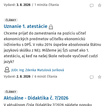
Vydané:
3. 8. 2026
/
1 minúta čítania
ČLÁNKY
Uznanie 1. atestácie
Chceme prijať do zamestnania na pozíciu učiteľ
ekonomických predmetov učiteľku ekonomickú
inžinierku s DPŠ. V roku 2014 úspešne absolvovala štátnu
jazykovú skúšku z NEJ. Môžeme jej ŠJS uznať ako 1.
atestáciu, aj keď na našej škole nebude vyučovať cudzí
jazyk?
JUDr. Ing. Zdenka Matulová Juríková
Vydané:
2. 8. 2026
/
6 minút čítania
ČLÁNKY
Aktuálne - Didaktika č. 7/2026
V aktuálnom čísle Didaktiky 7/2026 nájdete ponuku