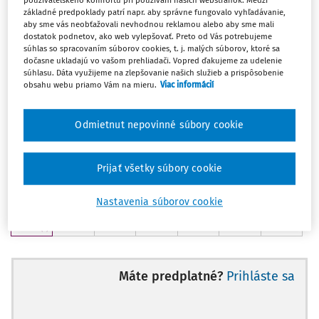
používateľského komfortu pri používaní našich webstránok. Medzi
Sobota
Nedeľa
základné predpoklady patrí napr. aby správne fungovalo vyhľadávanie,
1
2
aby sme vás neobťažovali nevhodnou reklamou alebo aby sme mali
(
2
)
(
0
)
dostatok podnetov, ako web vylepšovať. Preto od Vás potrebujeme
Pondelok
Utorok
Streda
Štvrtok
Piatok
Sobota
Nedeľa
súhlas so spracovaním súborov cookies, t. j. malých súborov, ktoré sa
3
4
5
6
7
8
9
dočasne ukladajú vo vašom prehliadači. Vopred ďakujeme za udelenie
(
0
)
(
1
)
(
0
)
(
0
)
(
0
)
(
0
)
(
0
)
súhlasu. Dáta využijeme na zlepšovanie našich služieb a prispôsobenie
Pondelok
Utorok
Streda
Štvrtok
Piatok
Sobota
Nedeľa
obsahu webu priamo Vám na mieru.
Viac informácií
10
11
12
13
14
15
16
(
0
)
(
0
)
(
1
)
(
0
)
(
0
)
(
0
)
(
0
)
Pondelok
Utorok
Streda
Štvrtok
Piatok
Sobota
Nedeľa
Odmietnut nepovinné súbory cookie
17
18
19
20
21
22
23
(
0
)
(
0
)
(
1
)
(
0
)
(
1
)
(
0
)
(
1
)
Pondelok
Utorok
Streda
Štvrtok
Piatok
Sobota
Nedeľa
Prijať všetky súbory cookie
24
25
26
27
28
29
30
(
0
)
(
0
)
(
0
)
(
0
)
(
0
)
(
1
)
(
0
)
Nastavenia súborov cookie
Pondelok
31
(
2
)
Máte predplatné?
Prihláste sa