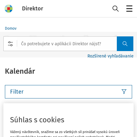
Direktor
Menu
Domov
Rozšírené vyhľadávanie
Kalendár
Filter
Tento deň
Tento týždeň
Nasledujúci týždeň
Súhlas s cookies
Tento mesiac
Nasledujúci mesiac
Vlastný rozsah
Vážený návštevník, snažíme sa zo všetkých síl prinášať vysokú úroveň