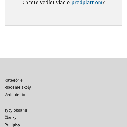
Chcete vedieť viac o
predplatnom
?
Kategórie
Riadenie školy
Vedenie tímu
Typy obsahu
Články
Predpisy