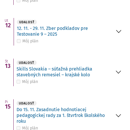
Môj plán
Ut
UDALOSŤ
12
12. 11. - 29. 11. Zber podkladov pre
Testovanie 9 – 2025
Môj plán
St
UDALOSŤ
13
Skills Slovakia – súťažná prehliadka
stavebných remesiel – krajské kolo
Môj plán
Pi
UDALOSŤ
15
Do 15. 11. Zasadnutie hodnotiacej
pedagogickej rady za 1. štvrťrok školského
roku
Môj plán