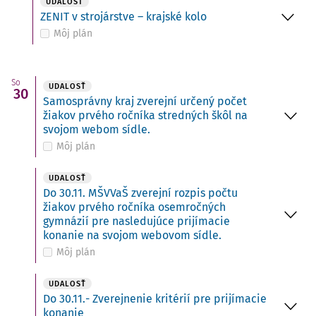
UDALOSŤ
ZENIT v strojárstve – krajské kolo
Môj plán
So
UDALOSŤ
30
Samosprávny kraj zverejní určený počet
žiakov prvého ročníka stredných škôl na
svojom webom sídle.
Môj plán
UDALOSŤ
Do 30.11. MŠVVaŠ zverejní rozpis počtu
žiakov prvého ročníka osemročných
gymnázií pre nasledujúce prijímacie
konanie na svojom webovom sídle.
Môj plán
UDALOSŤ
Do 30.11.- Zverejnenie kritérií pre prijímacie
konanie