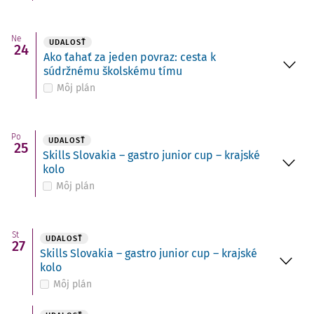
Ne
UDALOSŤ
24
Ako ťahať za jeden povraz: cesta k
súdržnému školskému tímu
Môj plán
Po
UDALOSŤ
25
Skills Slovakia – gastro junior cup – krajské
kolo
Môj plán
St
UDALOSŤ
27
Skills Slovakia – gastro junior cup – krajské
kolo
Môj plán