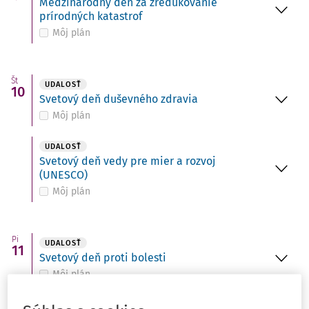
Medzinárodný deň za zredukovanie
prírodných katastrof
Môj plán
Št
UDALOSŤ
10
Svetový deň duševného zdravia
Môj plán
UDALOSŤ
Svetový deň vedy pre mier a rozvoj
(UNESCO)
Môj plán
Pi
UDALOSŤ
11
Svetový deň proti bolesti
Môj plán