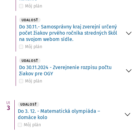
Môj plán
UDALOSŤ
Do 30.11.- Samosprávny kraj zverejní určený
počet žiakov prvého ročníka stredných škôl
na svojom webom sídle.
Môj plán
UDALOSŤ
Do 30.11.2024 - Zverejnenie rozpisu počtu
žiakov pre OGY
Môj plán
Ut
UDALOSŤ
3
Do 3. 12. - Matematická olympiáda –
domáce kolo
Môj plán