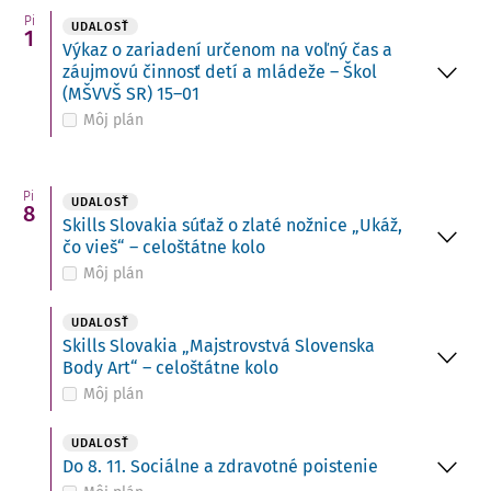
Pi
UDALOSŤ
1
Výkaz o zariadení určenom na voľný čas a
záujmovú činnosť detí a mládeže – Škol
(MŠVVŠ SR) 15–01
Môj plán
Pi
UDALOSŤ
8
Skills Slovakia súťaž o zlaté nožnice „Ukáž,
čo vieš“ – celoštátne kolo
Môj plán
UDALOSŤ
Skills Slovakia „Majstrovstvá Slovenska
Body Art“ – celoštátne kolo
Môj plán
UDALOSŤ
Do 8. 11. Sociálne a zdravotné poistenie