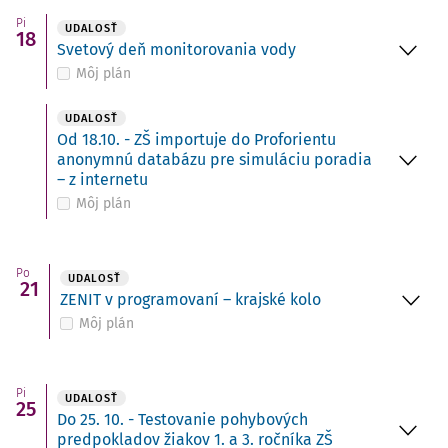
Pi
UDALOSŤ
18
Svetový deň monitorovania vody
Môj plán
UDALOSŤ
Od 18.10. - ZŠ importuje do Proforientu
anonymnú databázu pre simuláciu poradia
– z internetu
Môj plán
Po
UDALOSŤ
21
ZENIT v programovaní – krajské kolo
Môj plán
Pi
UDALOSŤ
25
Do 25. 10. - Testovanie pohybových
predpokladov žiakov 1. a 3. ročníka ZŠ