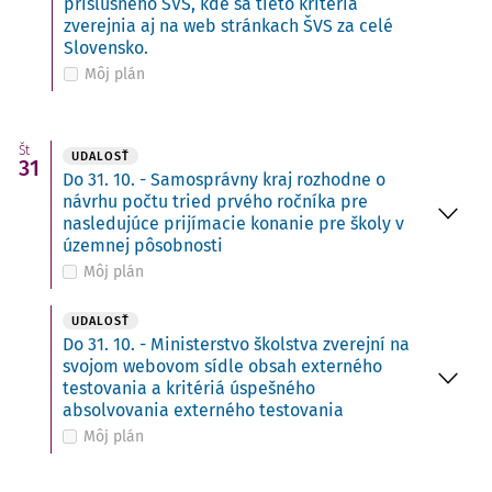
príslušného ŠVS, kde sa tieto kritériá
zverejnia aj na web stránkach ŠVS za celé
Slovensko.
Môj plán
Št
UDALOSŤ
31
Do 31. 10. - Samosprávny kraj rozhodne o
návrhu počtu tried prvého ročníka pre
nasledujúce prijímacie konanie pre školy v
územnej pôsobnosti
Môj plán
UDALOSŤ
Do 31. 10. - Ministerstvo školstva zverejní na
svojom webovom sídle obsah externého
testovania a kritériá úspešného
absolvovania externého testovania
Môj plán