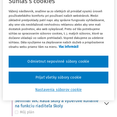
Súhlas s cookies
Ut
UDALOSŤ
15
Vážený návštevník, snažíme sa zo všetkých síl prinášať vysokú úroveň
Do 15. 10. - Ministerstvo školstva zverejní na
používateľského komfortu pri používaní našich webstránok. Medzi
svojom webovom sídle termíny konania
základné predpoklady patrí napr. aby správne fungovalo vyhľadávanie,
prijímacích skúšok
aby sme vás neobťažovali nevhodnou reklamou alebo aby sme mali
Môj plán
dostatok podnetov, ako web vylepšovať. Preto od Vás potrebujeme
súhlas so spracovaním súborov cookies, t. j. malých súborov, ktoré sa
dočasne ukladajú vo vašom prehliadači. Vopred ďakujeme za udelenie
súhlasu. Dáta využijeme na zlepšovanie našich služieb a prispôsobenie
obsahu webu priamo Vám na mieru.
Viac informácií
St
UDALOSŤ
16
Svetový deň potravy (FAO)
Môj plán
Odmietnut nepovinné súbory cookie
UDALOSŤ
VÚDPaP: Kto z koho – ako udržať hranice
Prijať všetky súbory cookie
Môj plán
Nastavenia súborov cookie
UDALOSŤ
Seminár WK: Rada školy a výberové konanie
na funkciu riaditeľa školy
Môj plán