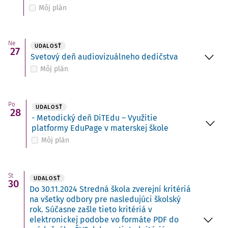
Môj plán
Ne
UDALOSŤ
27
Svetový deň audiovizuálneho dedičstva
Môj plán
Po
UDALOSŤ
28
- Metodický deň DiTEdu – Využitie
platformy EduPage v materskej škole
Môj plán
St
UDALOSŤ
30
Do 30.11.2024 Stredná škola zverejní kritériá
na všetky odbory pre nasledujúci školský
rok. Súčasne zašle tieto kritériá v
elektronickej podobe vo formáte PDF do