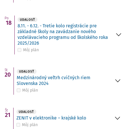
Po
UDALOSŤ
18
8.11. - 6.12. - Tretie kolo registrácie pre
základné školy na zavádzanie nového
vzdelávacieho programu od školského roka
2025/2026
Môj plán
St
UDALOSŤ
20
Medzinárodný veľtrh cvičných riem
Slovenska 2024
Môj plán
Št
UDALOSŤ
21
ZENIT v elektronike – krajské kolo
Môj plán