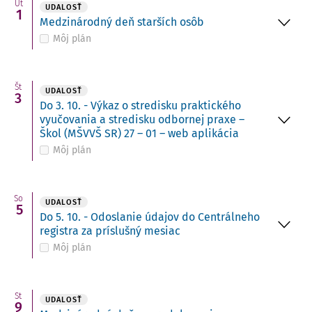
Ut
UDALOSŤ
1
Medzinárodný deň starších osôb
Môj plán
Št
UDALOSŤ
3
Do 3. 10. - Výkaz o stredisku praktického
vyučovania a stredisku odbornej praxe –
Škol (MŠVVŠ SR) 27 – 01 – web aplikácia
Môj plán
So
UDALOSŤ
5
Do 5. 10. - Odoslanie údajov do Centrálneho
registra za príslušný mesiac
Môj plán
St
UDALOSŤ
9