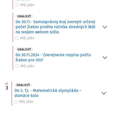
Môj plán
UDALOSŤ
Do 30.11.- Samosprávny kraj zverejní určený
počet žiakov prvého ročníka stredných škôl
na svojom webom sídle.
Môj plán
UDALOSŤ
Do 30.11.2024 - Zverejnenie rozpisu počtu
žiakov pre OGY
Môj plán
Ut
UDALOSŤ
3
Do 3. 12. - Matematická olympiáda –
domáce kolo
Môj plán