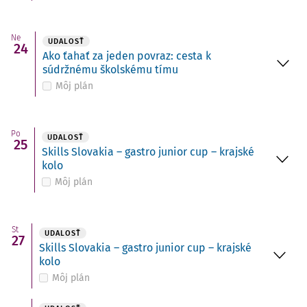
Ne
UDALOSŤ
24
Ako ťahať za jeden povraz: cesta k
súdržnému školskému tímu
Môj plán
Po
UDALOSŤ
25
Skills Slovakia – gastro junior cup – krajské
kolo
Môj plán
St
UDALOSŤ
27
Skills Slovakia – gastro junior cup – krajské
kolo
Môj plán