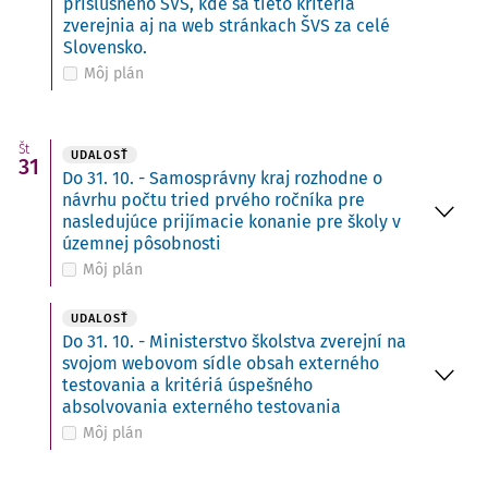
príslušného ŠVS, kde sa tieto kritériá
zverejnia aj na web stránkach ŠVS za celé
Slovensko.
Môj plán
Št
UDALOSŤ
31
Do 31. 10. - Samosprávny kraj rozhodne o
návrhu počtu tried prvého ročníka pre
nasledujúce prijímacie konanie pre školy v
územnej pôsobnosti
Môj plán
UDALOSŤ
Do 31. 10. - Ministerstvo školstva zverejní na
svojom webovom sídle obsah externého
testovania a kritériá úspešného
absolvovania externého testovania
Môj plán