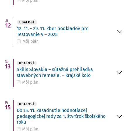
Môj plán
Ut
UDALOSŤ
12
12. 11. - 29. 11. Zber podkladov pre
Testovanie 9 – 2025
Môj plán
St
UDALOSŤ
13
Skills Slovakia – súťažná prehliadka
stavebných remesiel – krajské kolo
Môj plán
Pi
UDALOSŤ
15
Do 15. 11. Zasadnutie hodnotiacej
pedagogickej rady za 1. štvrťrok školského
roku
Môj plán