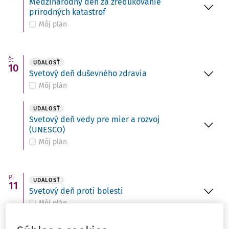
Medzinárodný deň za zredukovanie
prírodných katastrof
Môj plán
Št
UDALOSŤ
10
Svetový deň duševného zdravia
Môj plán
UDALOSŤ
Svetový deň vedy pre mier a rozvoj
(UNESCO)
Môj plán
Pi
UDALOSŤ
11
Svetový deň proti bolesti
Môj plán