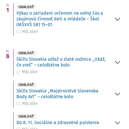
Pi
UDALOSŤ
1
Výkaz o zariadení určenom na voľný čas a
záujmovú činnosť detí a mládeže – Škol
(MŠVVŠ SR) 15–01
Môj plán
Pi
UDALOSŤ
8
Skills Slovakia súťaž o zlaté nožnice „Ukáž,
čo vieš“ – celoštátne kolo
Môj plán
UDALOSŤ
Skills Slovakia „Majstrovstvá Slovenska
Body Art“ – celoštátne kolo
Môj plán
UDALOSŤ
Do 8. 11. Sociálne a zdravotné poistenie