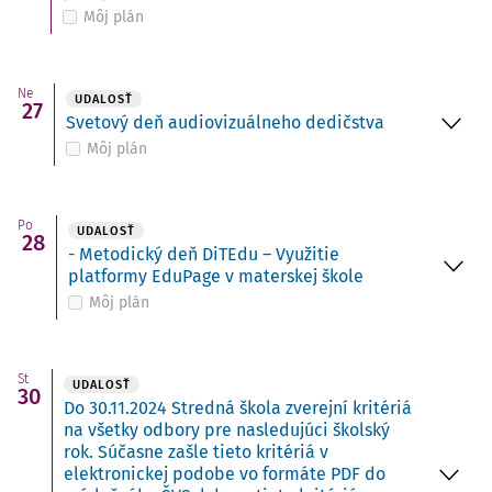
Môj plán
Ne
UDALOSŤ
27
Svetový deň audiovizuálneho dedičstva
Môj plán
Po
UDALOSŤ
28
- Metodický deň DiTEdu – Využitie
platformy EduPage v materskej škole
Môj plán
St
UDALOSŤ
30
Do 30.11.2024 Stredná škola zverejní kritériá
na všetky odbory pre nasledujúci školský
rok. Súčasne zašle tieto kritériá v
elektronickej podobe vo formáte PDF do