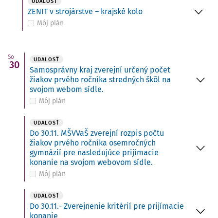
UDALOSŤ
ZENIT v strojárstve – krajské kolo
Môj plán
So
UDALOSŤ
30
Samosprávny kraj zverejní určený počet
žiakov prvého ročníka stredných škôl na
svojom webom sídle.
Môj plán
UDALOSŤ
Do 30.11. MŠVVaŠ zverejní rozpis počtu
žiakov prvého ročníka osemročných
gymnázií pre nasledujúce prijímacie
konanie na svojom webovom sídle.
Môj plán
UDALOSŤ
Do 30.11.- Zverejnenie kritérií pre prijímacie
konanie