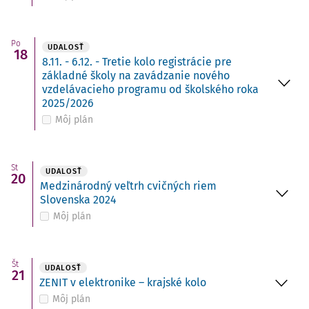
Po
UDALOSŤ
18
8.11. - 6.12. - Tretie kolo registrácie pre
základné školy na zavádzanie nového
vzdelávacieho programu od školského roka
2025/2026
Môj plán
St
UDALOSŤ
20
Medzinárodný veľtrh cvičných riem
Slovenska 2024
Môj plán
Št
UDALOSŤ
21
ZENIT v elektronike – krajské kolo
Môj plán