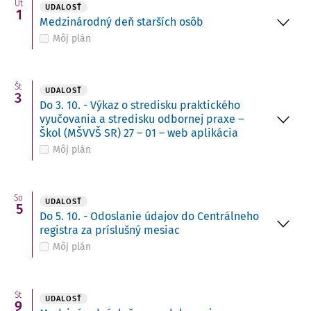
Ut
UDALOSŤ
1
Medzinárodný deň starších osôb
Môj plán
Št
UDALOSŤ
3
Do 3. 10. - Výkaz o stredisku praktického
vyučovania a stredisku odbornej praxe –
Škol (MŠVVŠ SR) 27 – 01 – web aplikácia
Môj plán
So
UDALOSŤ
5
Do 5. 10. - Odoslanie údajov do Centrálneho
registra za príslušný mesiac
Môj plán
St
UDALOSŤ
9