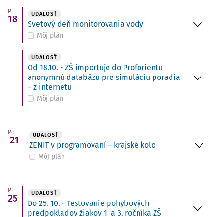
Pi
UDALOSŤ
18
Svetový deň monitorovania vody
Môj plán
UDALOSŤ
Od 18.10. - ZŠ importuje do Proforientu
anonymnú databázu pre simuláciu poradia
– z internetu
Môj plán
Po
UDALOSŤ
21
ZENIT v programovaní – krajské kolo
Môj plán
Pi
UDALOSŤ
25
Do 25. 10. - Testovanie pohybových
predpokladov žiakov 1. a 3. ročníka ZŠ