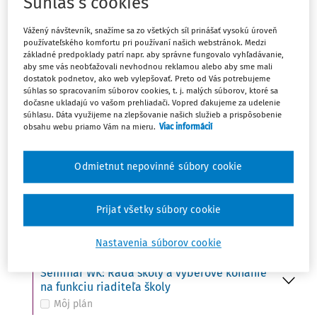
Súhlas s cookies
Ut
UDALOSŤ
15
Vážený návštevník, snažíme sa zo všetkých síl prinášať vysokú úroveň
Do 15. 10. - Ministerstvo školstva zverejní na
používateľského komfortu pri používaní našich webstránok. Medzi
svojom webovom sídle termíny konania
základné predpoklady patrí napr. aby správne fungovalo vyhľadávanie,
prijímacích skúšok
aby sme vás neobťažovali nevhodnou reklamou alebo aby sme mali
Môj plán
dostatok podnetov, ako web vylepšovať. Preto od Vás potrebujeme
súhlas so spracovaním súborov cookies, t. j. malých súborov, ktoré sa
dočasne ukladajú vo vašom prehliadači. Vopred ďakujeme za udelenie
súhlasu. Dáta využijeme na zlepšovanie našich služieb a prispôsobenie
obsahu webu priamo Vám na mieru.
Viac informácií
St
UDALOSŤ
16
Svetový deň potravy (FAO)
Môj plán
Odmietnut nepovinné súbory cookie
UDALOSŤ
VÚDPaP: Kto z koho – ako udržať hranice
Prijať všetky súbory cookie
Môj plán
Nastavenia súborov cookie
UDALOSŤ
Seminár WK: Rada školy a výberové konanie
na funkciu riaditeľa školy
Môj plán