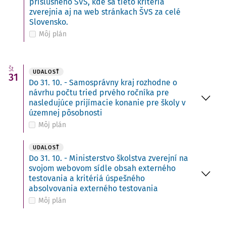
príslušného ŠVS, kde sa tieto kritériá
zverejnia aj na web stránkach ŠVS za celé
Slovensko.
Môj plán
Št
UDALOSŤ
31
Do 31. 10. - Samosprávny kraj rozhodne o
návrhu počtu tried prvého ročníka pre
nasledujúce prijímacie konanie pre školy v
územnej pôsobnosti
Môj plán
UDALOSŤ
Do 31. 10. - Ministerstvo školstva zverejní na
svojom webovom sídle obsah externého
testovania a kritériá úspešného
absolvovania externého testovania
Môj plán