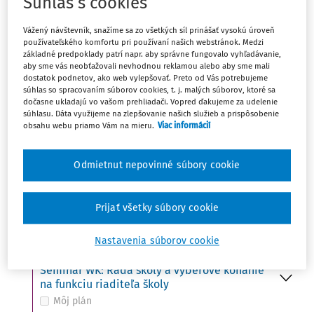
Súhlas s cookies
Ut
UDALOSŤ
15
Vážený návštevník, snažíme sa zo všetkých síl prinášať vysokú úroveň
Do 15. 10. - Ministerstvo školstva zverejní na
používateľského komfortu pri používaní našich webstránok. Medzi
svojom webovom sídle termíny konania
základné predpoklady patrí napr. aby správne fungovalo vyhľadávanie,
prijímacích skúšok
aby sme vás neobťažovali nevhodnou reklamou alebo aby sme mali
Môj plán
dostatok podnetov, ako web vylepšovať. Preto od Vás potrebujeme
súhlas so spracovaním súborov cookies, t. j. malých súborov, ktoré sa
dočasne ukladajú vo vašom prehliadači. Vopred ďakujeme za udelenie
súhlasu. Dáta využijeme na zlepšovanie našich služieb a prispôsobenie
obsahu webu priamo Vám na mieru.
Viac informácií
St
UDALOSŤ
16
Svetový deň potravy (FAO)
Môj plán
Odmietnut nepovinné súbory cookie
UDALOSŤ
VÚDPaP: Kto z koho – ako udržať hranice
Prijať všetky súbory cookie
Môj plán
Nastavenia súborov cookie
UDALOSŤ
Seminár WK: Rada školy a výberové konanie
na funkciu riaditeľa školy
Môj plán