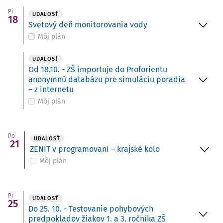
Pi
UDALOSŤ
18
Svetový deň monitorovania vody
Môj plán
UDALOSŤ
Od 18.10. - ZŠ importuje do Proforientu
anonymnú databázu pre simuláciu poradia
– z internetu
Môj plán
Po
UDALOSŤ
21
ZENIT v programovaní – krajské kolo
Môj plán
Pi
UDALOSŤ
25
Do 25. 10. - Testovanie pohybových
predpokladov žiakov 1. a 3. ročníka ZŠ