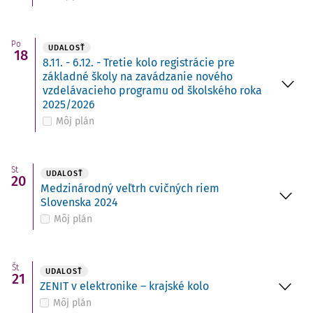
Po
UDALOSŤ
18
8.11. - 6.12. - Tretie kolo registrácie pre
základné školy na zavádzanie nového
vzdelávacieho programu od školského roka
2025/2026
Môj plán
St
UDALOSŤ
20
Medzinárodný veľtrh cvičných riem
Slovenska 2024
Môj plán
Št
UDALOSŤ
21
ZENIT v elektronike – krajské kolo
Môj plán