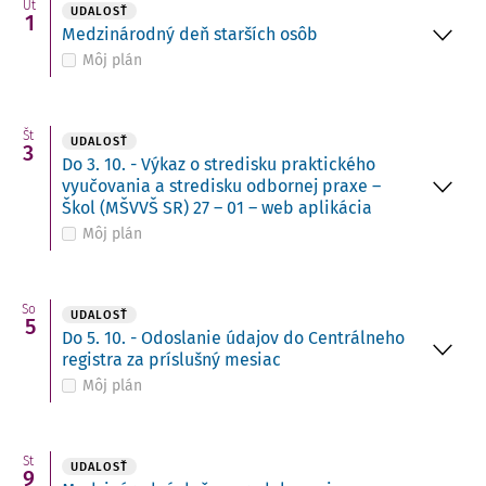
Ut
UDALOSŤ
1
Medzinárodný deň starších osôb
Môj plán
Št
UDALOSŤ
3
Do 3. 10. - Výkaz o stredisku praktického
vyučovania a stredisku odbornej praxe –
Škol (MŠVVŠ SR) 27 – 01 – web aplikácia
Môj plán
So
UDALOSŤ
5
Do 5. 10. - Odoslanie údajov do Centrálneho
registra za príslušný mesiac
Môj plán
St
UDALOSŤ
9