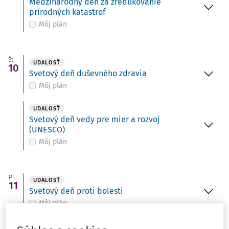
Medzinárodný deň za zredukovanie
prírodných katastrof
Môj plán
Št
UDALOSŤ
10
Svetový deň duševného zdravia
Môj plán
UDALOSŤ
Svetový deň vedy pre mier a rozvoj
(UNESCO)
Môj plán
Pi
UDALOSŤ
11
Svetový deň proti bolesti
Môj plán