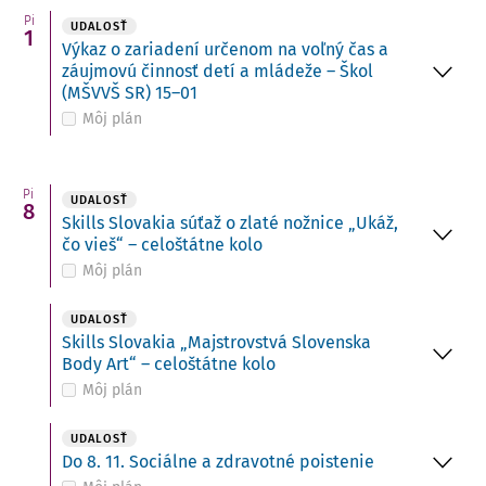
Pi
UDALOSŤ
1
Výkaz o zariadení určenom na voľný čas a
záujmovú činnosť detí a mládeže – Škol
(MŠVVŠ SR) 15–01
Môj plán
Pi
UDALOSŤ
8
Skills Slovakia súťaž o zlaté nožnice „Ukáž,
čo vieš“ – celoštátne kolo
Môj plán
UDALOSŤ
Skills Slovakia „Majstrovstvá Slovenska
Body Art“ – celoštátne kolo
Môj plán
UDALOSŤ
Do 8. 11. Sociálne a zdravotné poistenie