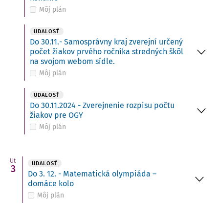
Môj plán
UDALOSŤ
Do 30.11.- Samosprávny kraj zverejní určený
počet žiakov prvého ročníka stredných škôl
na svojom webom sídle.
Môj plán
UDALOSŤ
Do 30.11.2024 - Zverejnenie rozpisu počtu
žiakov pre OGY
Môj plán
Ut
UDALOSŤ
3
Do 3. 12. - Matematická olympiáda –
domáce kolo
Môj plán