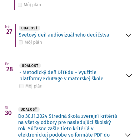
Môj plán
Ne
UDALOSŤ
27
Svetový deň audiovizuálneho dedičstva
Môj plán
Po
UDALOSŤ
28
- Metodický deň DiTEdu – Využitie
platformy EduPage v materskej škole
Môj plán
St
UDALOSŤ
30
Do 30.11.2024 Stredná škola zverejní kritériá
na všetky odbory pre nasledujúci školský
rok. Súčasne zašle tieto kritériá v
elektronickej podobe vo formáte PDF do