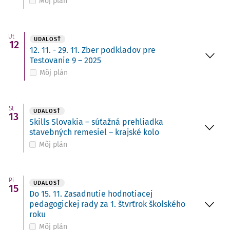
Môj plán
Ut
UDALOSŤ
12
12. 11. - 29. 11. Zber podkladov pre
Testovanie 9 – 2025
Môj plán
St
UDALOSŤ
13
Skills Slovakia – súťažná prehliadka
stavebných remesiel – krajské kolo
Môj plán
Pi
UDALOSŤ
15
Do 15. 11. Zasadnutie hodnotiacej
pedagogickej rady za 1. štvrťrok školského
roku
Môj plán