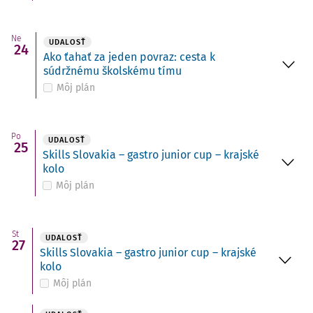
Ne
UDALOSŤ
24
Ako ťahať za jeden povraz: cesta k
súdržnému školskému tímu
Môj plán
Po
UDALOSŤ
25
Skills Slovakia – gastro junior cup – krajské
kolo
Môj plán
St
UDALOSŤ
27
Skills Slovakia – gastro junior cup – krajské
kolo
Môj plán