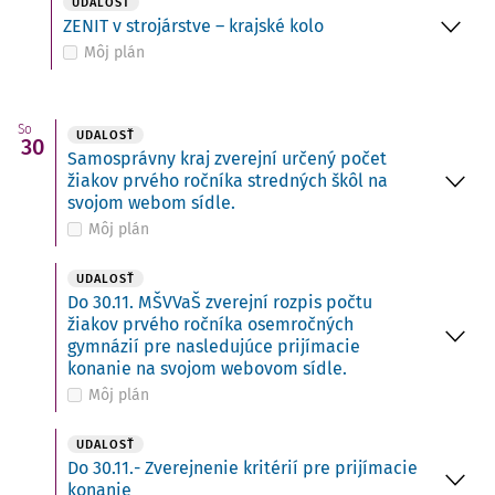
UDALOSŤ
ZENIT v strojárstve – krajské kolo
Môj plán
So
UDALOSŤ
30
Samosprávny kraj zverejní určený počet
žiakov prvého ročníka stredných škôl na
svojom webom sídle.
Môj plán
UDALOSŤ
Do 30.11. MŠVVaŠ zverejní rozpis počtu
žiakov prvého ročníka osemročných
gymnázií pre nasledujúce prijímacie
konanie na svojom webovom sídle.
Môj plán
UDALOSŤ
Do 30.11.- Zverejnenie kritérií pre prijímacie
konanie