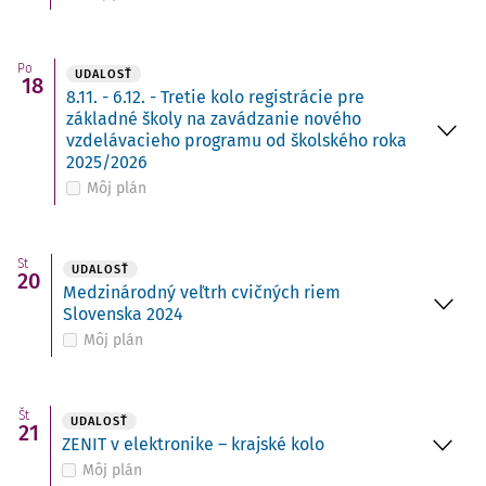
Po
UDALOSŤ
18
8.11. - 6.12. - Tretie kolo registrácie pre
základné školy na zavádzanie nového
vzdelávacieho programu od školského roka
2025/2026
Môj plán
St
UDALOSŤ
20
Medzinárodný veľtrh cvičných riem
Slovenska 2024
Môj plán
Št
UDALOSŤ
21
ZENIT v elektronike – krajské kolo
Môj plán