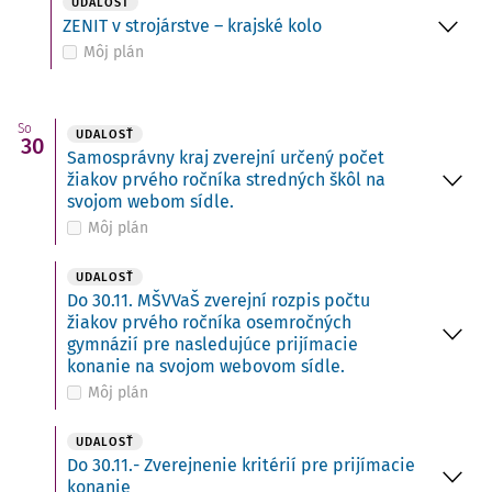
UDALOSŤ
ZENIT v strojárstve – krajské kolo
Môj plán
So
UDALOSŤ
30
Samosprávny kraj zverejní určený počet
žiakov prvého ročníka stredných škôl na
svojom webom sídle.
Môj plán
UDALOSŤ
Do 30.11. MŠVVaŠ zverejní rozpis počtu
žiakov prvého ročníka osemročných
gymnázií pre nasledujúce prijímacie
konanie na svojom webovom sídle.
Môj plán
UDALOSŤ
Do 30.11.- Zverejnenie kritérií pre prijímacie
konanie