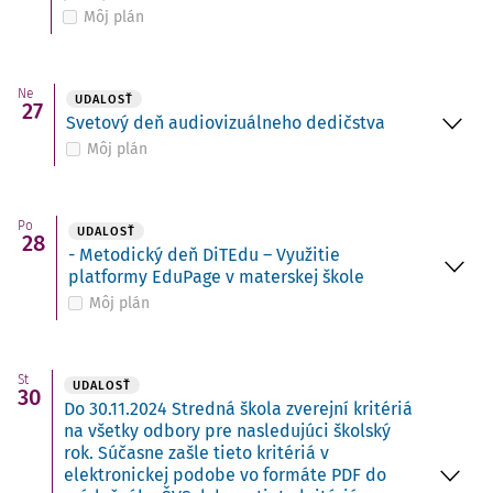
Môj plán
Ne
UDALOSŤ
27
Svetový deň audiovizuálneho dedičstva
Môj plán
Po
UDALOSŤ
28
- Metodický deň DiTEdu – Využitie
platformy EduPage v materskej škole
Môj plán
St
UDALOSŤ
30
Do 30.11.2024 Stredná škola zverejní kritériá
na všetky odbory pre nasledujúci školský
rok. Súčasne zašle tieto kritériá v
elektronickej podobe vo formáte PDF do