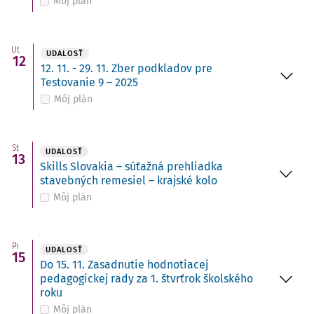
Môj plán
Ut
UDALOSŤ
12
12. 11. - 29. 11. Zber podkladov pre
Testovanie 9 – 2025
Môj plán
St
UDALOSŤ
13
Skills Slovakia – súťažná prehliadka
stavebných remesiel – krajské kolo
Môj plán
Pi
UDALOSŤ
15
Do 15. 11. Zasadnutie hodnotiacej
pedagogickej rady za 1. štvrťrok školského
roku
Môj plán