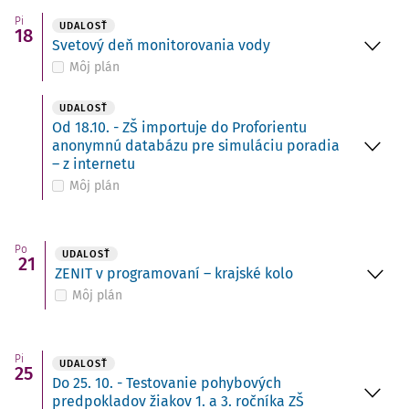
Pi
UDALOSŤ
18
Svetový deň monitorovania vody
Môj plán
UDALOSŤ
Od 18.10. - ZŠ importuje do Proforientu
anonymnú databázu pre simuláciu poradia
– z internetu
Môj plán
Po
UDALOSŤ
21
ZENIT v programovaní – krajské kolo
Môj plán
Pi
UDALOSŤ
25
Do 25. 10. - Testovanie pohybových
predpokladov žiakov 1. a 3. ročníka ZŠ