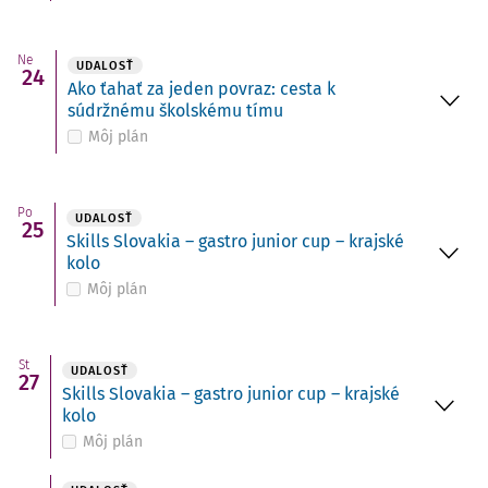
Ne
UDALOSŤ
24
Ako ťahať za jeden povraz: cesta k
súdržnému školskému tímu
Môj plán
Po
UDALOSŤ
25
Skills Slovakia – gastro junior cup – krajské
kolo
Môj plán
St
UDALOSŤ
27
Skills Slovakia – gastro junior cup – krajské
kolo
Môj plán