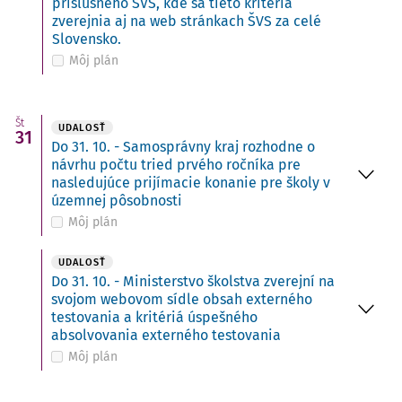
príslušného ŠVS, kde sa tieto kritériá
zverejnia aj na web stránkach ŠVS za celé
Slovensko.
Môj plán
Št
UDALOSŤ
31
Do 31. 10. - Samosprávny kraj rozhodne o
návrhu počtu tried prvého ročníka pre
nasledujúce prijímacie konanie pre školy v
územnej pôsobnosti
Môj plán
UDALOSŤ
Do 31. 10. - Ministerstvo školstva zverejní na
svojom webovom sídle obsah externého
testovania a kritériá úspešného
absolvovania externého testovania
Môj plán