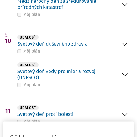
Medzinárodný deň za zredukovanie
prírodných katastrof
Môj plán
Št
UDALOSŤ
10
Svetový deň duševného zdravia
Môj plán
UDALOSŤ
Svetový deň vedy pre mier a rozvoj
(UNESCO)
Môj plán
Pi
UDALOSŤ
11
Svetový deň proti bolesti
Môj plán