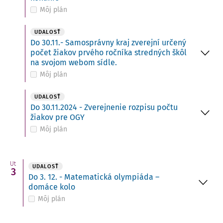
Môj plán
UDALOSŤ
Do 30.11.- Samosprávny kraj zverejní určený
počet žiakov prvého ročníka stredných škôl
na svojom webom sídle.
Môj plán
UDALOSŤ
Do 30.11.2024 - Zverejnenie rozpisu počtu
žiakov pre OGY
Môj plán
Ut
UDALOSŤ
3
Do 3. 12. - Matematická olympiáda –
domáce kolo
Môj plán