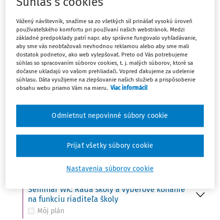
Súhlas s cookies
Ut
UDALOSŤ
15
Vážený návštevník, snažíme sa zo všetkých síl prinášať vysokú úroveň
Do 15. 10. - Ministerstvo školstva zverejní na
používateľského komfortu pri používaní našich webstránok. Medzi
svojom webovom sídle termíny konania
základné predpoklady patrí napr. aby správne fungovalo vyhľadávanie,
prijímacích skúšok
aby sme vás neobťažovali nevhodnou reklamou alebo aby sme mali
Môj plán
dostatok podnetov, ako web vylepšovať. Preto od Vás potrebujeme
súhlas so spracovaním súborov cookies, t. j. malých súborov, ktoré sa
dočasne ukladajú vo vašom prehliadači. Vopred ďakujeme za udelenie
súhlasu. Dáta využijeme na zlepšovanie našich služieb a prispôsobenie
obsahu webu priamo Vám na mieru.
Viac informácií
St
UDALOSŤ
16
Svetový deň potravy (FAO)
Môj plán
Odmietnut nepovinné súbory cookie
UDALOSŤ
VÚDPaP: Kto z koho – ako udržať hranice
Prijať všetky súbory cookie
Môj plán
Nastavenia súborov cookie
UDALOSŤ
Seminár WK: Rada školy a výberové konanie
na funkciu riaditeľa školy
Môj plán