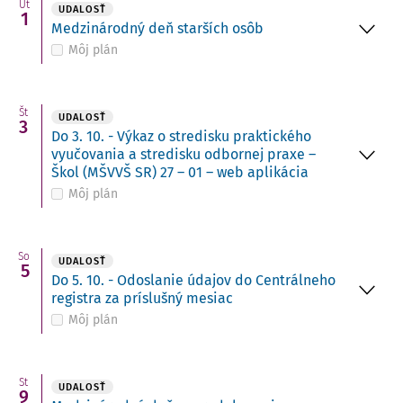
Ut
UDALOSŤ
1
Medzinárodný deň starších osôb
Môj plán
Št
UDALOSŤ
3
Do 3. 10. - Výkaz o stredisku praktického
vyučovania a stredisku odbornej praxe –
Škol (MŠVVŠ SR) 27 – 01 – web aplikácia
Môj plán
So
UDALOSŤ
5
Do 5. 10. - Odoslanie údajov do Centrálneho
registra za príslušný mesiac
Môj plán
St
UDALOSŤ
9