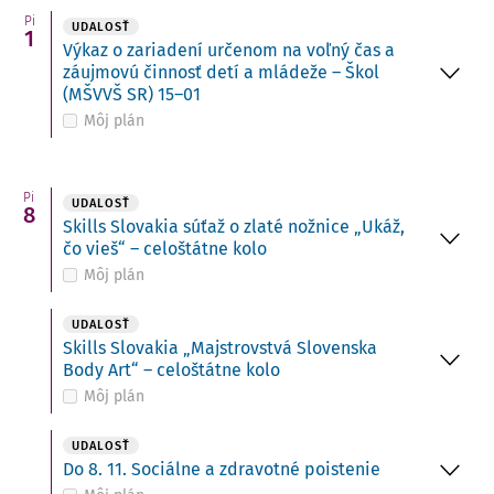
Pi
UDALOSŤ
1
Výkaz o zariadení určenom na voľný čas a
záujmovú činnosť detí a mládeže – Škol
(MŠVVŠ SR) 15–01
Môj plán
Pi
UDALOSŤ
8
Skills Slovakia súťaž o zlaté nožnice „Ukáž,
čo vieš“ – celoštátne kolo
Môj plán
UDALOSŤ
Skills Slovakia „Majstrovstvá Slovenska
Body Art“ – celoštátne kolo
Môj plán
UDALOSŤ
Do 8. 11. Sociálne a zdravotné poistenie