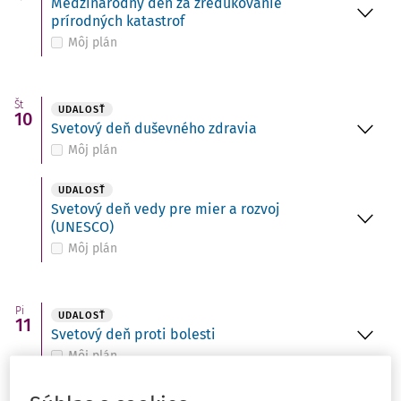
Medzinárodný deň za zredukovanie
prírodných katastrof
Môj plán
Št
UDALOSŤ
10
Svetový deň duševného zdravia
Môj plán
UDALOSŤ
Svetový deň vedy pre mier a rozvoj
(UNESCO)
Môj plán
Pi
UDALOSŤ
11
Svetový deň proti bolesti
Môj plán