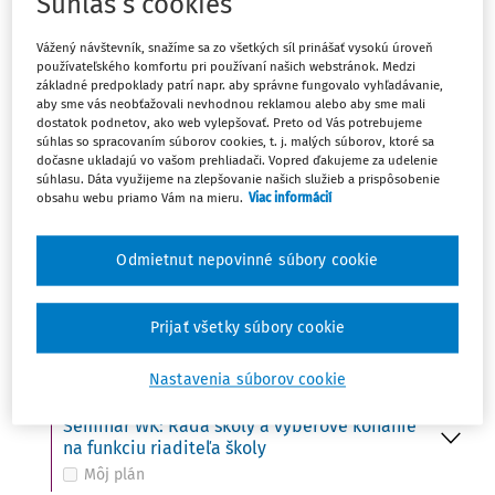
Súhlas s cookies
Ut
UDALOSŤ
15
Vážený návštevník, snažíme sa zo všetkých síl prinášať vysokú úroveň
Do 15. 10. - Ministerstvo školstva zverejní na
používateľského komfortu pri používaní našich webstránok. Medzi
svojom webovom sídle termíny konania
základné predpoklady patrí napr. aby správne fungovalo vyhľadávanie,
prijímacích skúšok
aby sme vás neobťažovali nevhodnou reklamou alebo aby sme mali
Môj plán
dostatok podnetov, ako web vylepšovať. Preto od Vás potrebujeme
súhlas so spracovaním súborov cookies, t. j. malých súborov, ktoré sa
dočasne ukladajú vo vašom prehliadači. Vopred ďakujeme za udelenie
súhlasu. Dáta využijeme na zlepšovanie našich služieb a prispôsobenie
obsahu webu priamo Vám na mieru.
Viac informácií
St
UDALOSŤ
16
Svetový deň potravy (FAO)
Môj plán
Odmietnut nepovinné súbory cookie
UDALOSŤ
VÚDPaP: Kto z koho – ako udržať hranice
Prijať všetky súbory cookie
Môj plán
Nastavenia súborov cookie
UDALOSŤ
Seminár WK: Rada školy a výberové konanie
na funkciu riaditeľa školy
Môj plán