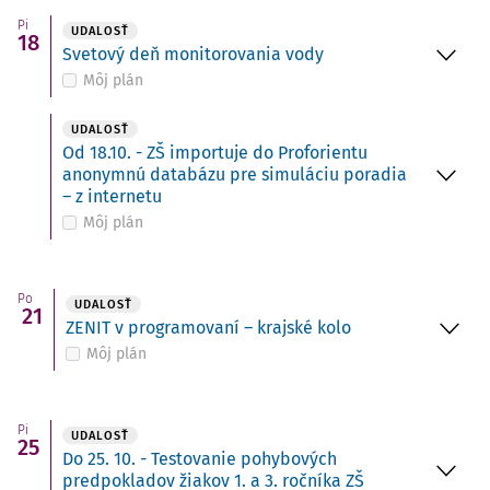
Pi
UDALOSŤ
18
Svetový deň monitorovania vody
Môj plán
UDALOSŤ
Od 18.10. - ZŠ importuje do Proforientu
anonymnú databázu pre simuláciu poradia
– z internetu
Môj plán
Po
UDALOSŤ
21
ZENIT v programovaní – krajské kolo
Môj plán
Pi
UDALOSŤ
25
Do 25. 10. - Testovanie pohybových
predpokladov žiakov 1. a 3. ročníka ZŠ