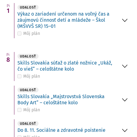
Pi
UDALOSŤ
1
Výkaz o zariadení určenom na voľný čas a
záujmovú činnosť detí a mládeže – Škol
(MŠVVŠ SR) 15–01
Môj plán
Pi
UDALOSŤ
8
Skills Slovakia súťaž o zlaté nožnice „Ukáž,
čo vieš“ – celoštátne kolo
Môj plán
UDALOSŤ
Skills Slovakia „Majstrovstvá Slovenska
Body Art“ – celoštátne kolo
Môj plán
UDALOSŤ
Do 8. 11. Sociálne a zdravotné poistenie