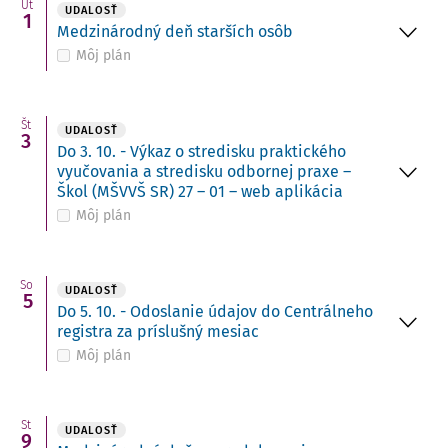
Ut
UDALOSŤ
1
Medzinárodný deň starších osôb
Môj plán
Št
UDALOSŤ
3
Do 3. 10. - Výkaz o stredisku praktického
vyučovania a stredisku odbornej praxe –
Škol (MŠVVŠ SR) 27 – 01 – web aplikácia
Môj plán
So
UDALOSŤ
5
Do 5. 10. - Odoslanie údajov do Centrálneho
registra za príslušný mesiac
Môj plán
St
UDALOSŤ
9