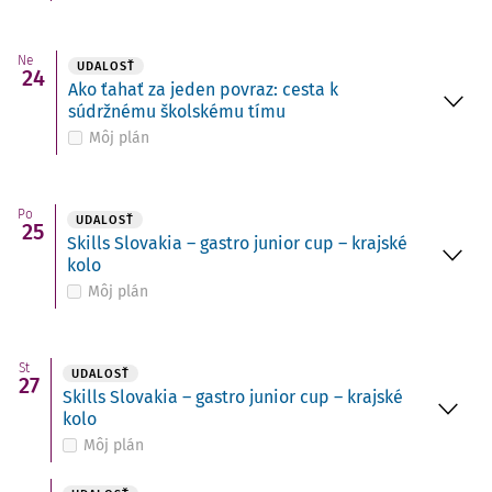
Ne
UDALOSŤ
24
Ako ťahať za jeden povraz: cesta k
súdržnému školskému tímu
Môj plán
Po
UDALOSŤ
25
Skills Slovakia – gastro junior cup – krajské
kolo
Môj plán
St
UDALOSŤ
27
Skills Slovakia – gastro junior cup – krajské
kolo
Môj plán