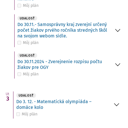
Môj plán
UDALOSŤ
Do 30.11.- Samosprávny kraj zverejní určený
počet žiakov prvého ročníka stredných škôl
na svojom webom sídle.
Môj plán
UDALOSŤ
Do 30.11.2024 - Zverejnenie rozpisu počtu
žiakov pre OGY
Môj plán
Ut
UDALOSŤ
3
Do 3. 12. - Matematická olympiáda –
domáce kolo
Môj plán