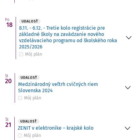
Po
UDALOSŤ
18
8.11. - 6.12. - Tretie kolo registrácie pre
základné školy na zavádzanie nového
vzdelávacieho programu od školského roka
2025/2026
Môj plán
St
UDALOSŤ
20
Medzinárodný veľtrh cvičných riem
Slovenska 2024
Môj plán
Št
UDALOSŤ
21
ZENIT v elektronike – krajské kolo
Môj plán