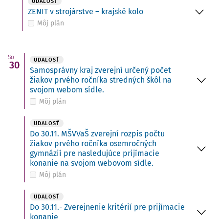
UDALOSŤ
ZENIT v strojárstve – krajské kolo
Môj plán
So
UDALOSŤ
30
Samosprávny kraj zverejní určený počet
žiakov prvého ročníka stredných škôl na
svojom webom sídle.
Môj plán
UDALOSŤ
Do 30.11. MŠVVaŠ zverejní rozpis počtu
žiakov prvého ročníka osemročných
gymnázií pre nasledujúce prijímacie
konanie na svojom webovom sídle.
Môj plán
UDALOSŤ
Do 30.11.- Zverejnenie kritérií pre prijímacie
konanie