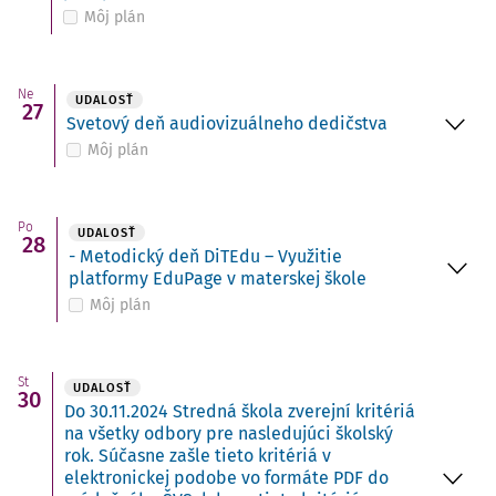
Môj plán
Ne
UDALOSŤ
27
Svetový deň audiovizuálneho dedičstva
Môj plán
Po
UDALOSŤ
28
- Metodický deň DiTEdu – Využitie
platformy EduPage v materskej škole
Môj plán
St
UDALOSŤ
30
Do 30.11.2024 Stredná škola zverejní kritériá
na všetky odbory pre nasledujúci školský
rok. Súčasne zašle tieto kritériá v
elektronickej podobe vo formáte PDF do