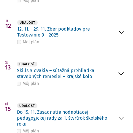
Môj plán
Ut
UDALOSŤ
12
12. 11. - 29. 11. Zber podkladov pre
Testovanie 9 – 2025
Môj plán
St
UDALOSŤ
13
Skills Slovakia – súťažná prehliadka
stavebných remesiel – krajské kolo
Môj plán
Pi
UDALOSŤ
15
Do 15. 11. Zasadnutie hodnotiacej
pedagogickej rady za 1. štvrťrok školského
roku
Môj plán