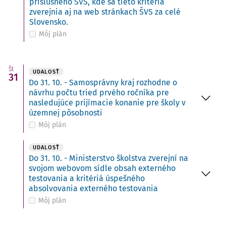
príslušného ŠVS, kde sa tieto kritériá
zverejnia aj na web stránkach ŠVS za celé
Slovensko.
Môj plán
Št
UDALOSŤ
31
Do 31. 10. - Samosprávny kraj rozhodne o
návrhu počtu tried prvého ročníka pre
nasledujúce prijímacie konanie pre školy v
územnej pôsobnosti
Môj plán
UDALOSŤ
Do 31. 10. - Ministerstvo školstva zverejní na
svojom webovom sídle obsah externého
testovania a kritériá úspešného
absolvovania externého testovania
Môj plán