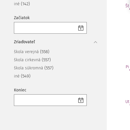
(142)
iné
Št
Začiatok
Zriaďovateľ
(558)
škola verejná
(557)
škola cirkevná
Pi
(557)
škola súkromná
(549)
iné
Koniec
Ut