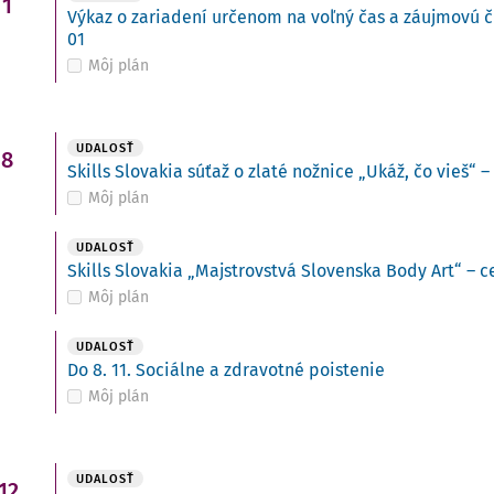
1
Výkaz o zariadení určenom na voľný čas a záujmovú č
01
Môj plán
i
UDALOSŤ
8
Skills Slovakia súťaž o zlaté nožnice „Ukáž, čo vieš“ –
Môj plán
UDALOSŤ
Skills Slovakia „Majstrovstvá Slovenska Body Art“ – c
Môj plán
UDALOSŤ
Do 8. 11. Sociálne a zdravotné poistenie
Môj plán
UDALOSŤ
12