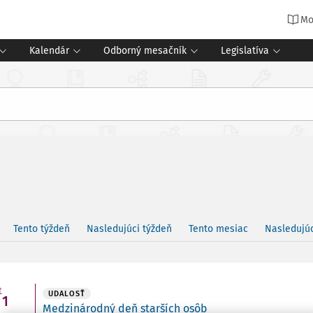
Mo
Kalendár
Odborný mesačník
Legislatíva
Tento týždeň
Nasledujúci týždeň
Tento mesiac
Nasledujú
t
UDALOSŤ
1
Medzinárodný deň starších osôb