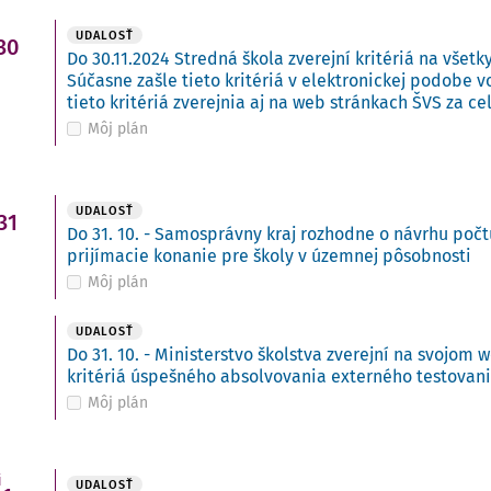
UDALOSŤ
30
Do 30.11.2024 Stredná škola zverejní kritériá na všetk
Súčasne zašle tieto kritériá v elektronickej podobe 
tieto kritériá zverejnia aj na web stránkach ŠVS za ce
Môj plán
UDALOSŤ
31
Do 31. 10. - Samosprávny kraj rozhodne o návrhu počt
prijímacie konanie pre školy v územnej pôsobnosti
Môj plán
UDALOSŤ
Do 31. 10. - Ministerstvo školstva zverejní na svojo
kritériá úspešného absolvovania externého testovan
Môj plán
i
UDALOSŤ