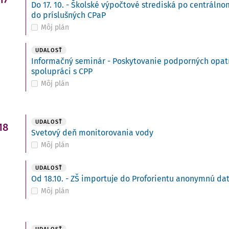
Do 17. 10. - Školské výpočtové strediská po centráln
do príslušných CPaP
Môj plán
UDALOSŤ
Informačný seminár - Poskytovanie podporných opatre
spolupráci s CPP
Môj plán
UDALOSŤ
18
Svetový deň monitorovania vody
Môj plán
UDALOSŤ
Od 18.10. - ZŠ importuje do Proforientu anonymnú da
Môj plán