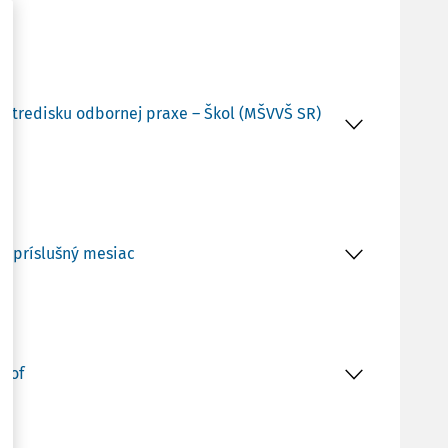
a stredisku odbornej praxe – Škol (MŠVVŠ SR)
za príslušný mesiac
trof