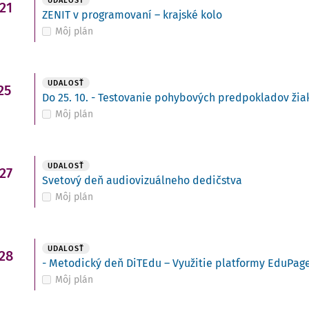
UDALOSŤ
21
ZENIT v programovaní – krajské kolo
Môj plán
UDALOSŤ
25
Do 25. 10. - Testovanie pohybových predpokladov žiako
Môj plán
UDALOSŤ
27
Svetový deň audiovizuálneho dedičstva
Môj plán
UDALOSŤ
28
- Metodický deň DiTEdu – Využitie platformy EduPage
Môj plán