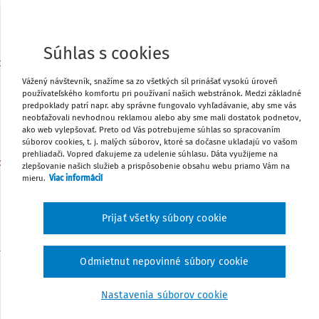
Môj plán
Súhlas s cookies
t
UDALOSŤ
3
Do 3. 10. - Výkaz o stredisku praktického vyučovania 
Vážený návštevník, snažíme sa zo všetkých síl prinášať vysokú úroveň
používateľského komfortu pri používaní našich webstránok. Medzi základné
27 – 01 – web aplikácia
predpoklady patrí napr. aby správne fungovalo vyhľadávanie, aby sme vás
Môj plán
neobťažovali nevhodnou reklamou alebo aby sme mali dostatok podnetov,
ako web vylepšovať. Preto od Vás potrebujeme súhlas so spracovaním
súborov cookies, t. j. malých súborov, ktoré sa dočasne ukladajú vo vašom
prehliadači. Vopred ďakujeme za udelenie súhlasu. Dáta využijeme na
o
zlepšovanie našich služieb a prispôsobenie obsahu webu priamo Vám na
UDALOSŤ
5
mieru.
Viac informácií
Do 5. 10. - Odoslanie údajov do Centrálneho registra 
Môj plán
Prijať všetky súbory cookie
t
UDALOSŤ
9
Odmietnut nepovinné súbory cookie
Medzinárodný deň za zredukovanie prírodných katas
Môj plán
Nastavenia súborov cookie