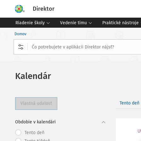
Direktor
Riadenie školy
Vedenie tímu
Praktické nástroje
Domov
Kalendár
Tento deň
Vlastná udalosť
Obdobie v kalendári
U
Tento deň