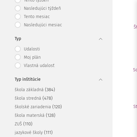
Tento týždeň
Nasledujúci týždeň
Tento mesiac
Nasledujúci mesiac
Š
Typ
Udalosti
Moj plán
Vlastná udalosť
S
Typ inštitúcie
(384)
škola základná
(478)
škola stredná
(120)
S
školské zariadenia
(128)
škola materská
(110)
ZUŠ
(111)
jazykové školy