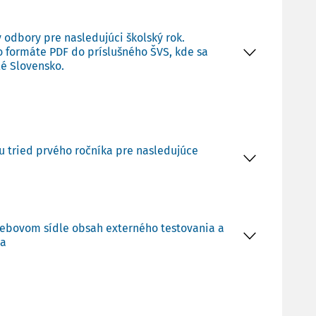
y odbory pre nasledujúci školský rok.
vo formáte PDF do príslušného ŠVS, kde sa
lé Slovensko.
u tried prvého ročníka pre nasledujúce
m webovom sídle obsah externého testovania a
ia