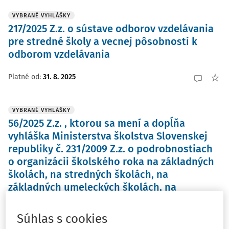
VYBRANÉ VYHLÁŠKY
217/2025 Z.z. o sústave odborov vzdelávania
pre stredné školy a vecnej pôsobnosti k
odborom vzdelávania
Platné od
:
31. 8. 2025
VYBRANÉ VYHLÁŠKY
56/2025 Z.z. , ktorou sa mení a dopĺňa
vyhláška Ministerstva školstva Slovenskej
republiky č. 231/2009 Z.z. o podrobnostiach
o organizácii školského roka na základných
školách, na stredných školách, na
základných umeleckých školách, na
praktických školách, na odborných
učilištiach a na jazykových školách v znení
Súhlas s cookies
neskorších predpisov