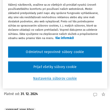
Vážený návštevník, snažíme sa zo všetkých síl prinášať vysokú úroveň
Platné od
:
31. 3. 2025
používateľského komfortu pri používaní našich webstránok. Medzi
základné predpoklady patrí napr. aby správne fungovalo vyhľadávanie,
aby sme vás neobťažovali nevhodnou reklamou alebo aby sme mali
dostatok podnetov, ako web vylepšovať. Preto od Vás potrebujeme
VYBRANÉ VYHLÁŠKY
súhlas so spracovaním súborov cookies, t. j. malých súborov, ktoré sa
dočasne ukladajú vo vašom prehliadači. Vopred ďakujeme za udelenie
404/2024 Z.z. o činnosti pedagogického
súhlasu. Dáta využijeme na zlepšovanie našich služieb a prispôsobenie
zamestnanca ako športovca, trénera a
obsahu webu priamo Vám na mieru.
Viac informácií
umelca
Odmietnut nepovinné súbory cookie
Platné od
:
31. 12. 2024
Prijať všetky súbory cookie
VYBRANÉ VYHLÁŠKY
389/2024 Z.z. o katalógu inovácií vo výchove
Nastavenia súborov cookie
a vzdelávaní
Platné od
:
31. 12. 2024
VYBRANÉ VYHLÁŠKY