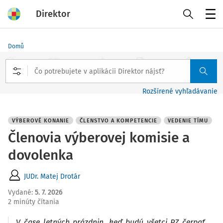
Direktor
Menu
Domů
Rozšírené vyhľadávanie
VÝBEROVÉ KONANIE
ČLENSTVO A KOMPETENCIE
VEDENIE TÍMU
Členovia výberovej komisie a
dovolenka
JUDr. Matej Drotár
Vydané
:
5. 7. 2026
2 minúty čítania
V čase letných prázdnin, keď budú všetci PZ čerpať