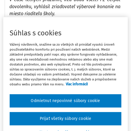
dovolenku, vyhlásil zriaďovateľ výberové konanie na
miesto riaditeľa školy.
Dvaja kolegovia sú vo výberovej komisii za kategóriu
Súhlas s cookies
zamestnancov zvolení Radou školy, z toho jeden
kolega je aj predsedom Rady školy a teda i
Vážený návštevník, snažíme sa zo všetkých síl prinášať vysokú úroveň
používateľského komfortu pri používaní našich webstránok. Medzi
predsedom výberovej komisie. Otázka: v deň keď
základné predpoklady patrí napr. aby správne fungovalo vyhľadávanie,
budú vo výberovej komisii si títo dvaja PZ čerpajú
aby sme vás neobťažovali nevhodnou reklamou alebo aby sme mali
dovolenku, alebo ak majú inú náhradu mzdy, akú ? A
dostatok podnetov, ako web vylepšovať. Preto od Vás potrebujeme
súhlas so spracovaním súborov cookies, t. j. malých súborov, ktoré sa
na základe akej legislatívy ?
dočasne ukladajú vo vašom prehliadači. Vopred ďakujeme za udelenie
súhlasu. Dáta využijeme na zlepšovanie našich služieb a prispôsobenie
obsahu webu priamo Vám na mieru.
Viac informácií
Zákon č. 321/2025 Z. z.
o školskej správe a o zmene a
doplnení niektorých zákonov zmenil postavenie rady ško
Odmietnut nepovinné súbory cookie
Máte predplatné?
Prihláste sa
Prijať všetky súbory cookie