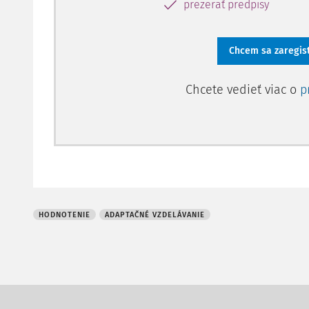
prezerať predpisy
Chcem sa zaregis
Chcete vedieť viac o
p
HODNOTENIE
ADAPTAČNÉ VZDELÁVANIE