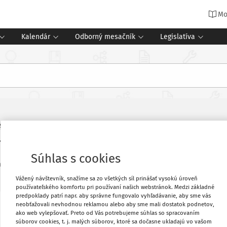
Mo
Kalendár
Odborný mesačník
Legislatíva
SŤ
PERSONÁLNY MANAŽMENT
stnanca a priznanie príplatku
Súhlas s cookies
26
4 minúty čítania
Vážený návštevník, snažíme sa zo všetkých síl prinášať vysokú úroveň
používateľského komfortu pri používaní našich webstránok. Medzi základné
predpoklady patrí napr. aby správne fungovalo vyhľadávanie, aby sme vás
neobťažovali nevhodnou reklamou alebo aby sme mali dostatok podnetov,
 začínajúci pedagogický zamestnanec.
Vytlačiť
ako web vylepšovať. Preto od Vás potrebujeme súhlas so spracovaním
súborov cookies, t. j. malých súborov, ktoré sa dočasne ukladajú vo vašom
 apríla 2026 na priznanie príplatku za