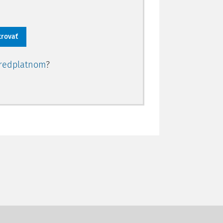
trovať
redplatnom
?