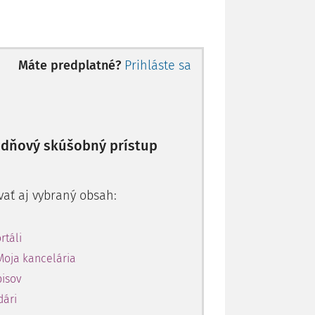
Máte predplatné?
Prihláste sa
10-dňový skúšobný prístup
vať aj vybraný obsah:
rtáli
Moja kancelária
pisov
dári