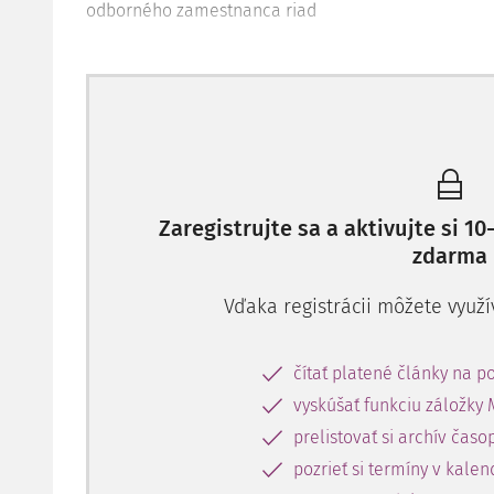
odborného zamestnanca riad
Zaregistrujte sa a aktivujte si 
zdarma
Vďaka registrácii môžete využí
čítať platené články na po
vyskúšať funkciu záložky 
prelistovať si archív časo
pozrieť si termíny v kalen