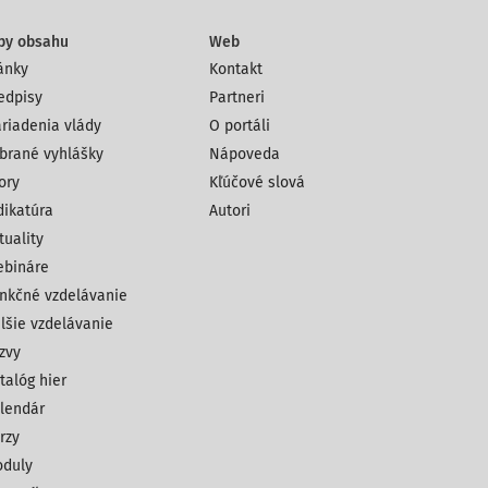
py obsahu
Web
ánky
Kontakt
edpisy
Partneri
riadenia vlády
O portáli
brané vyhlášky
Nápoveda
ory
Kľúčové slová
dikatúra
Autori
tuality
bináre
nkčné vzdelávanie
lšie vzdelávanie
zvy
talóg hier
lendár
rzy
duly