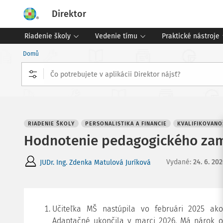
Direktor
Riadenie školy
Vedenie tímu
Praktické nástroje
Domů
RIADENIE ŠKOLY
PERSONALISTIKA A FINANCIE
KVALIFIKOVANO
Hodnotenie pedagogického zame
Vydané
:
24. 6. 20
JUDr. Ing. Zdenka Matulová Juríková
Učiteľka MŠ nastúpila vo februári 2025 ako
Adaptačné ukončila v marci 2026. Má nárok od