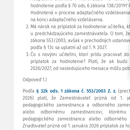
hodnotenie podľa § 70 ods. 6 zákona 138/2019? 
Hodnotená v procese adaptačného vzdelávania 
na konci adaptačného vzdelávania.
Má nárok na príplatok za hodnotenie učiteľka, k
u predchádzajúceho zamestnávateľa. O tom, že
zákona 553/2003, avšak v prechodných ustanoven
podľa § 13c sa uplatní až od 1. 9. 2027.
Čo s novými učiteľmi, ktorí prídu pracovať d
príplatok za hodnotenie? Platí, že ak budú
2026/2027, od nasledujúceho mesiaca môžu pobe
Odpoveď 1.)
Podľa
§ 32k ods. 1 zákona č. 553/2003 Z. z.
(prec
2026) platí, že Zamestnávateľ prizná od 1. j
pedagogického zamestnanca a odborného zames
alebo odbornému zamestnancovi, ktorému 
pedagogického zamestnanca alebo odborného 
Zriaďovateľ prizná od 1. januára 2026 príplatok z