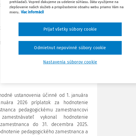
prehliadači. Vopred ďakujeme za udelenie súhlasu. Dáta využijeme na
Prípadne mala nárok už od januára 2026?
zlepšovanie našich služieb a prispôsobenie obsahu webu priamo Vám na
Obľúbené
mieru.
Viac informácií
nebola. Hodnotenie jej bolo udelené až
torá prišla v marci 2026? Hodnotená bola
Zdieľať
Prijať všetky súbory cookie
 hodnotenie je neprenosné hovorí § 13c
iach zákona je tiež napísané, že postup
Poznámka
Odmietnut nepovinné súbory cookie
o školy 1. 9. 2026. Odkedy môžu poberať
Nastavenia súborov cookie
 hodnotení v priebehu školského roka
rať tento príplatok?
hodné ustanovenia účinné od 1. januára
anuára 2026 príplatok za hodnotenie
tnanca pedagogickému zamestnancovi
zamestnávateľ vykonal hodnotenie
zamestnanca do 31. decembra 2025.
a hodnotenie pedagogického zamestnanca a