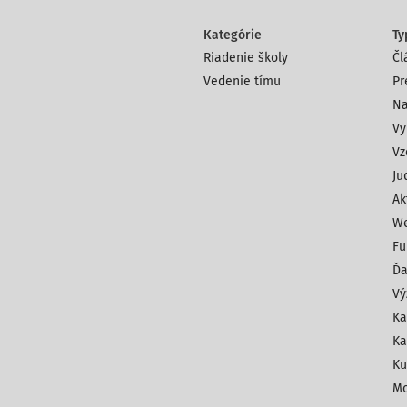
Kategórie
Ty
Riadenie školy
Čl
Vedenie tímu
Pr
Na
Vy
Vz
Ju
Ak
We
Fu
Ďa
Vý
Ka
Ka
Ku
Mo