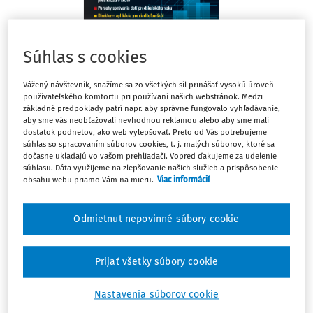
Súhlas s cookies
Vážený návštevník, snažíme sa zo všetkých síl prinášať vysokú úroveň
používateľského komfortu pri používaní našich webstránok. Medzi
základné predpoklady patrí napr. aby správne fungovalo vyhľadávanie,
Téma mesiaca
aby sme vás neobťažovali nevhodnou reklamou alebo aby sme mali
dostatok podnetov, ako web vylepšovať. Preto od Vás potrebujeme
Plánovanie výletov a exkurzií v základných školách
súhlas so spracovaním súborov cookies, t. j. malých súborov, ktoré sa
dočasne ukladajú vo vašom prehliadači. Vopred ďakujeme za udelenie
Mgr. Peter Lengyel PhD.
súhlasu. Dáta využijeme na zlepšovanie našich služieb a prispôsobenie
obsahu webu priamo Vám na mieru.
Viac informácií
Školské výlety a exkurzie patria neodmysliteľne k školskému roku.
Nie je nezvyčajné, že v deťoch aj po rokoch rezonujú spomienky.
Veselé zážitky a príhody stmeľujú kolektívy. Dobrá exkurzia, či
Odmietnut nepovinné súbory cookie
vhodne zvolený výlet, môže šikovnému pedagógovi dať viac, než by
sa mohlo zdať. Potenciál aktivít mimo školy často nevidíme pre
prílišnú upätosť na zameranie, organizáciu, bezpečnosť, alebo
Prijať všetky súbory cookie
kvôli tomu, že výlet berieme ako nutné zlo.
Nastavenia súborov cookie
Editoriál
Deti si pamätajú