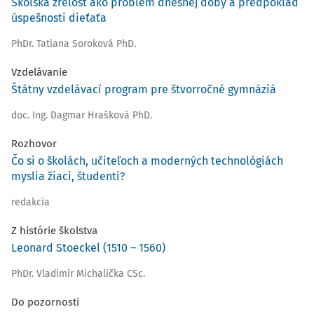
Školská zrelosť ako problém dnešnej doby a predpoklad
úspešnosti dieťaťa
PhDr. Tatiana Soroková PhD.
Vzdelávanie
Štátny vzdelávací program pre štvorročné gymnáziá
doc. Ing. Dagmar Hrašková PhD.
Rozhovor
Čo si o školách, učiteľoch a moderných technológiách
myslia žiaci, študenti?
redakcia
Z histórie školstva
Leonard Stoeckel (1510 – 1560)
PhDr. Vladimír Michalička CSc.
Do pozornosti