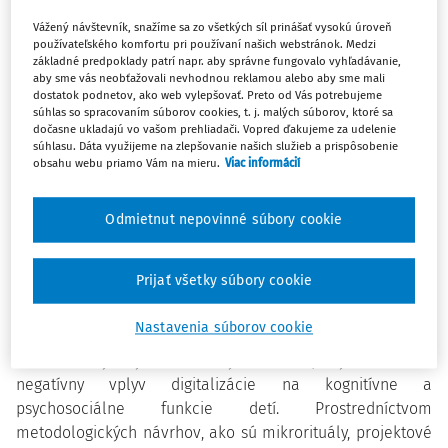
Vážený návštevník, snažíme sa zo všetkých síl prinášať vysokú úroveň
používateľského komfortu pri používaní našich webstránok. Medzi
základné predpoklady patrí napr. aby správne fungovalo vyhľadávanie,
aby sme vás neobťažovali nevhodnou reklamou alebo aby sme mali
dostatok podnetov, ako web vylepšovať. Preto od Vás potrebujeme
súhlas so spracovaním súborov cookies, t. j. malých súborov, ktoré sa
dočasne ukladajú vo vašom prehliadači. Vopred ďakujeme za udelenie
súhlasu. Dáta využijeme na zlepšovanie našich služieb a prispôsobenie
obsahu webu priamo Vám na mieru.
Viac informácií
Téma mesiaca
Metodický návrh integrácie digitálneho well-being
detoxu
Odmietnut nepovinné súbory cookie
PaedDr. Beáta Pošteková PhD.
Prijať všetky súbory cookie
DO VYUČOVANIA NA ZÁKLADNÝCH ŠKOLÁCH
Nastavenia súborov cookie
Článok sa zameriava na integráciu digitálneho well-being
detoxu do výučby na základných školách, aby sa zmiernil
negatívny vplyv digitalizácie na kognitívne a
psychosociálne funkcie detí. Prostredníctvom
metodologických návrhov, ako sú mikrorituály, projektové