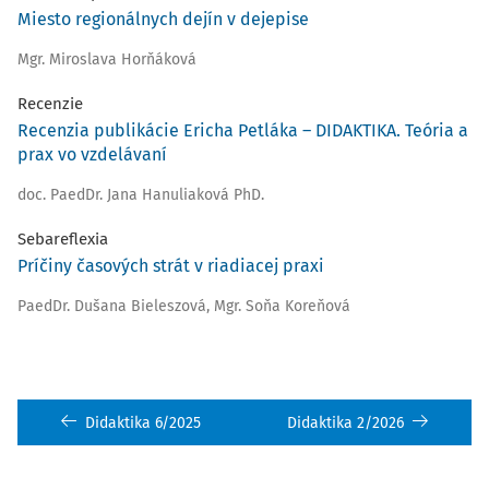
Miesto regionálnych dejín v dejepise
Mgr. Miroslava Horňáková
Recenzie
Recenzia publikácie Ericha Petláka – DIDAKTIKA. Teória a
prax vo vzdelávaní
doc. PaedDr. Jana Hanuliaková PhD.
Sebareflexia
Príčiny časových strát v riadiacej praxi
PaedDr. Dušana Bieleszová
,
Mgr. Soňa Koreňová
Didaktika 6/2025
Didaktika 2/2026