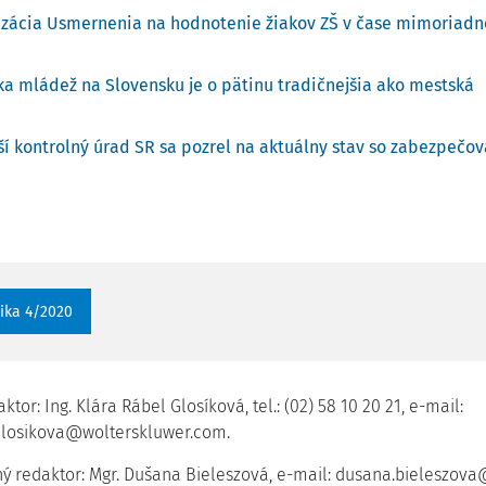
izácia Usmernenia na hodnotenie žiakov ZŠ v čase mimoriadne
ka mládež na Slovensku je o pätinu tradičnejšia ako mestská
ší kontrolný úrad SR sa pozrel na aktuálny stav so zabezpečo
ika 4/2020
ktor: Ing. Klára Rábel Glosíková, tel.: (02) 58 10 20 21, e-mail:
Glosikova@wolterskluwer.com.
ý redaktor: Mgr. Dušana Bieleszová, e-mail: dusana.bieleszov