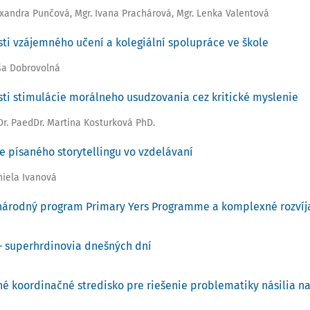
exandra Punčová
,
Mgr. Ivana Prachárová
,
Mgr. Lenka Valentová
ti vzájemného učení a kolegiální spolupráce ve škole
ša Dobrovolná
ti stimulácie morálneho usudzovania cez kritické myslenie
Dr. PaedDr. Martina Kosturková PhD.
ie písaného storytellingu vo vzdelávaní
niela Ivanová
árodný program Primary Yers Programme a komplexné rozvíja
– superhrdinovia dnešných dní
é koordinačné stredisko pre riešenie problematiky násilia n