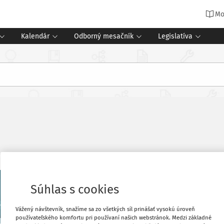
Mo
Kalendár
Odborný mesačník
Legislatíva
5/2020
Súhlas s cookies
Téma mesiaca
Boj proti šikane ako súčasť metodickéh
Vážený návštevník, snažíme sa zo všetkých síl prinášať vysokú úroveň
Mgr. Peter Lengyel PhD.
používateľského komfortu pri používaní našich webstránok. Medzi základné