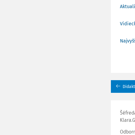
Aktual
Vidiec
Najvyš
Didakt
Šéfreda
Klara.
Odborn