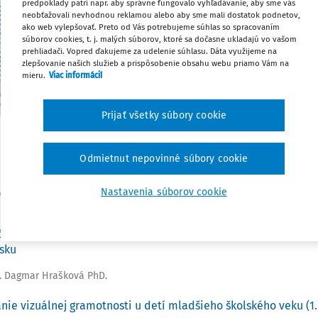
predpoklady patrí napr. aby správne fungovalo vyhľadávanie, aby sme vás
Každý riaditeľ školy, školského zariade
neobťažovali nevhodnou reklamou alebo aby sme mali dostatok podnetov,
ako web vylepšovať. Preto od Vás potrebujeme súhlas so spracovaním
svojich riadiacich a rozhodovacích úloh
súborov cookies, t. j. malých súborov, ktoré sa dočasne ukladajú vo vašom
nestačí na nejaký problém. Kvalitn
prehliadači. Vopred ďakujeme za udelenie súhlasu. Dáta využijeme na
zlepšovanie našich služieb a prispôsobenie obsahu webu priamo Vám na
metodických orgánov školy môže byť v
mieru.
Viac informácií
ale aj určitým odborným nástrojom,
ucelenú sústavu riešení jednotlivých 
Prijať všetky súbory cookie
poradné orgány školy pomáhať vedeniu
situáciách? Pozrime sa na metodické u
šikanovania.
Odmietnut nepovinné súbory cookie
Nastavenia súborov cookie
racujme, kolegovia!
čná forma vzdelávania, jej význam a špecifiká v podmienkach
sku
g. Dagmar Hrašková PhD.
anie vizuálnej gramotnosti u detí mladšieho školského veku (1.