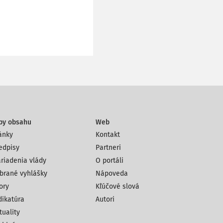
py obsahu
Web
ánky
Kontakt
edpisy
Partneri
riadenia vlády
O portáli
brané vyhlášky
Nápoveda
ory
Kľúčové slová
dikatúra
Autori
tuality