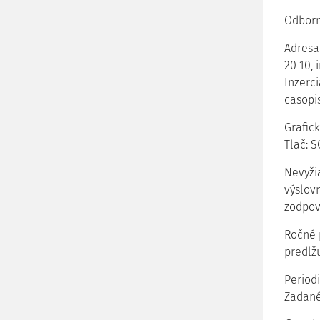
Odborný
Adresa 
20 10, 
Inzerci
casopi
Grafick
Tlač: S
Nevyži
výslov
zodpov
Ročné 
predlžu
Period
Zadané 