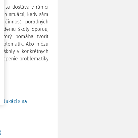
nia sa dostáva v rámci
 do situácií, kedy sám
á činnosť poradných
edeniu školy oporou,
 ktorý pomáha tvoriť
problematík. Ako môžu
 školy v konkrétnych
chopenie problematiky
 edukácie na
)