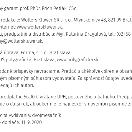
 garant: prof. PhDr. Erich Petlák, CSc.
redakcie: Wolters Kluwer SR s. r. o., Mlynské nivy 48, 821 09 Bratis
internet: www.wolterskluwer.sk.
a, predplatné a distribúcia: Mgr. Katarína Dragulová, tel.: (02) 58
sy@wolterskluwer.sk.
á úprava: Forma, s. r. o., Bratislava.
OŠ polygrafická, Bratislava, www.polygraficka.sk.
adané príspevky nevraciame. Pretlač a akékoľvek šírenie obsah
ným písomným súhlasom vydavateľa. Za správnosť údajov uved
edajú ich autori.
predplatné 56,00 € vrátane DPH, poštovného a balného. Predpl
je o ďalší rok, ak odber nie je najneskôr v novembri písomne z
icita vydávania: dvojmesačník
do tlače: 11. 9. 2020