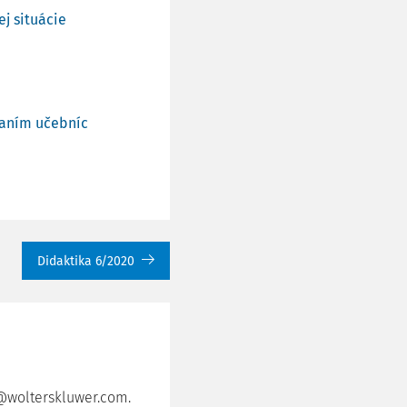
j situácie
vaním učebníc
Didaktika 6/2020
a@wolterskluwer.com.