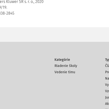
rs Kluwer SR s. r. o., 2020
9/19.
338-2845
Kategórie
Ty
Riadenie školy
Čl
Vedenie tímu
Pr
Na
Vy
Vz
Ju
Ak