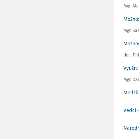
Mgr. Al
Možnos
Mgr. Sa
Možnos
doc. Ph
Využit
Mgr. Da
Medzin
Vedci 
Národn