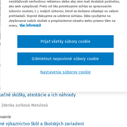
neobťažovali nevhodnou reklamou alebo aby sme mali dostatok podnetov,
Zmeny v školstve a legislatíva definu
ako web vylepšovať. Preto od Vás potrebujeme súhlas so spracovaním
profesionality pedagógov. Ich profesijný
súborov cookies, t. j. malých súborov, ktoré sa dočasne ukladajú vo vašom
prehliadači. Vopred ďakujeme za udelenie súhlasu. Dáta využijeme na
vzdelávaním, ktoré je súčasťou celož
zlepšovanie našich služieb a prispôsobenie obsahu webu priamo Vám na
zamestnancov. Pozícia učiteľa v etape vstup
mieru.
Viac informácií
termínom začínajúci pedagogický zamest
článkom v tomto procese je riaditeľ školy. Je
podmienky, aby sa zo začínajúceho učiteľa sta
Prijať všetky súbory cookie
ktorý vie pracovať s pedagogickou doku
právne vedomie, pozná svoje práva a povinnos
sa a tvorivým spôsobom pristupovať k práci v
Odmietnut nepovinné súbory cookie
ál
bez pretvárky
Nastavenia súborov cookie
listika
ikačné skúšky, atestácie a ich náhrady
r. Zdenka Juríková Matulová
ovanie
né výkazníctvo škôl a školských zariadení