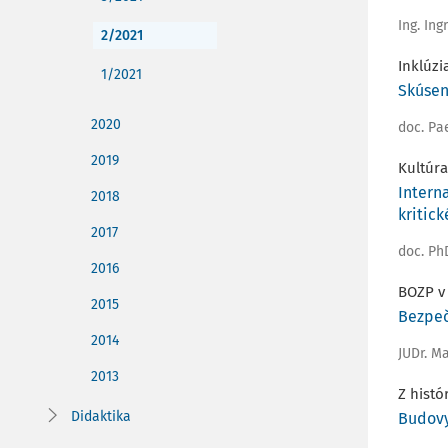
Ing. In
2/2021
Inklúzi
1/2021
Skúsen
2020
doc. Pa
2019
Kultúra
Intern
2018
kritic
2017
doc. Ph
2016
BOZP v
2015
Bezpeč
2014
JUDr. M
2013
Z histó
Didaktika
Budovy