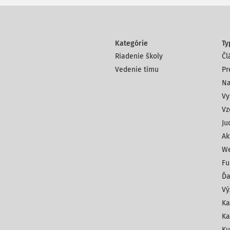
Kategórie
Ty
Riadenie školy
Čl
Vedenie tímu
Pr
Na
Vy
Vz
Ju
Ak
We
Fu
Ďa
Vý
Ka
Ka
Ku