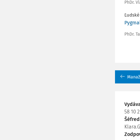
PhDr. V
Ľudské
Pygmal
PhDr. T
Manažm
Vydáv
58 10 2
Šéfred
Klara.
Zodpo