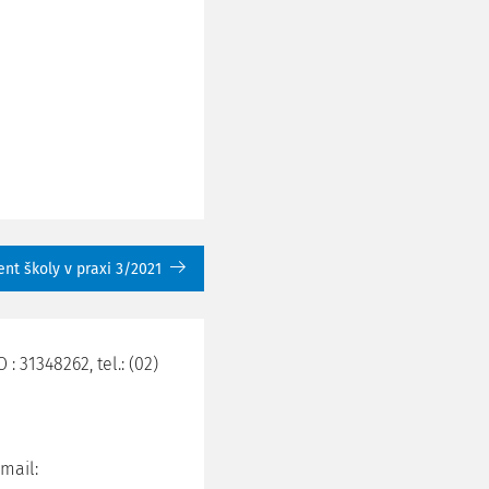
t školy v praxi 3/2021
 : 31348262, tel.: (02)
-mail: