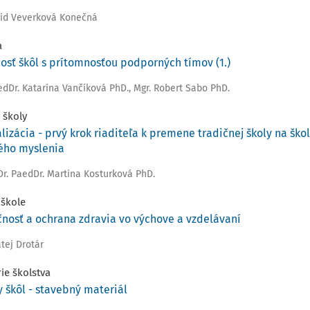
grid Veverková Konečná
a
osť škôl s prítomnosťou podporných tímov (1.)
edDr. Katarína Vančíková PhD.
,
Mgr. Robert Sabo PhD.
 školy
alizácia - prvý krok riaditeľa k premene tradičnej školy na ško
kého myslenia
Dr. PaedDr. Martina Kosturková PhD.
 škole
nosť a ochrana zdravia vo výchove a vzdelávaní
atej Drotár
rie školstva
 škôl - stavebný materiál