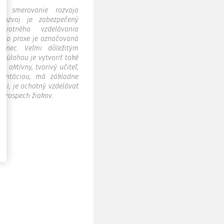
jú smerovanie rozvoja
 rozvoj je zabezpečený
ivotného vzdelávania
u do praxe je označovaná
nanec. Veľmi dôležitým
ho úlohou je vytvoriť také
l aktívny, tvorivý učiteľ,
mentáciou, má základne
ti, je ochotný vzdelávať
 prospech žiakov.