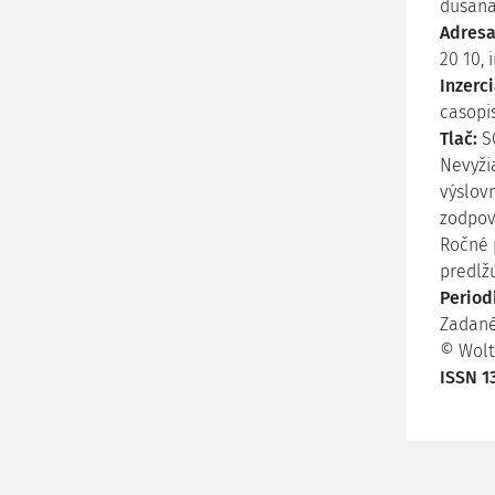
dusana
Adresa
20 10, 
Inzerc
casopi
Tlač:
S
Nevyži
výslov
zodpov
Ročné 
predlžu
Period
Zadané 
© Wolte
ISSN 1