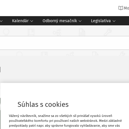
Mo
Kalendár
Odborný mesačník
Legislatíva
1
2/2021
Súhlas s cookies
Téma mesiaca
Vážený návštevník, snažíme sa zo všetkých síl prinášať vysokú úroveň
Adaptačné vzdelávanie v podmienkach š
používateľského komfortu pri používaní našich webstránok. Medzi základné
Mgr. Andrea Bilšáková
predpoklady patrí napr. aby správne fungovalo vyhľadávanie, aby sme vás