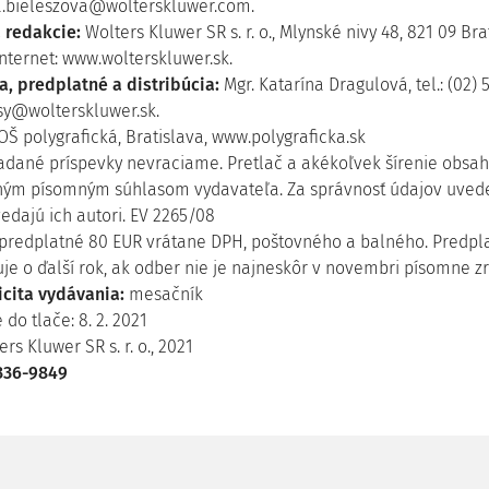
.bieleszova@wolterskluwer.com.
 redakcie:
Wolters Kluwer SR s. r. o., Mlynské nivy 48, 821 09 Brat
internet: www.wolterskluwer.sk.
ia, predplatné a distribúcia:
Mgr. Katarína Dragulová, tel.: (02) 
sy@wolterskluwer.sk.
OŠ polygrafická, Bratislava, www.polygraficka.sk
adané príspevky nevraciame. Pretlač a akékoľvek šírenie obsah
ným písomným súhlasom vydavateľa. Za správnosť údajov uved
edajú ich autori. EV 2265/08
predplatné 80 EUR vrátane DPH, poštovného a balného. Predpl
je o ďalší rok, ak odber nie je najneskôr v novembri písomne z
icita vydávania:
mesačník
do tlače: 8. 2. 2021
rs Kluwer SR s. r. o., 2021
336-9849