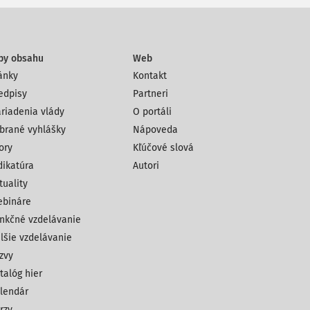
py obsahu
Web
ánky
Kontakt
edpisy
Partneri
riadenia vlády
O portáli
brané vyhlášky
Nápoveda
ory
Kľúčové slová
dikatúra
Autori
tuality
bináre
nkčné vzdelávanie
lšie vzdelávanie
zvy
talóg hier
lendár
rzy