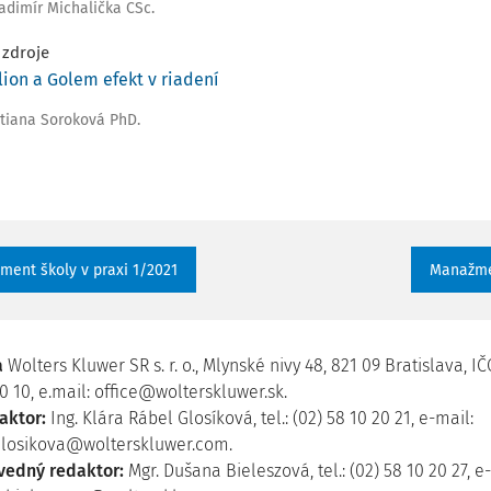
ladimír Michalička CSc.
 zdroje
ion a Golem efekt v riadení
atiana Soroková PhD.
ent školy v praxi 1/2021
Manažmen
a
Wolters Kluwer SR s. r. o., Mlynské nivy 48, 821 09 Bratislava, IČO
0 10, e.mail: office@wolterskluwer.sk.
aktor:
Ing. Klára Rábel Glosíková, tel.: (02) 58 10 20 21, e-mail:
Glosikova@wolterskluwer.com.
vedný redaktor:
Mgr. Dušana Bieleszová, tel.: (02) 58 10 20 27, e