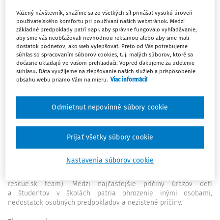
Vážený návštevník, snažíme sa zo všetkých síl prinášať vysokú úroveň
používateľského komfortu pri používaní našich webstránok. Medzi
základné predpoklady patrí napr. aby správne fungovalo vyhľadávanie,
aby sme vás neobťažovali nevhodnou reklamou alebo aby sme mali
dostatok podnetov, ako web vylepšovať. Preto od Vás potrebujeme
súhlas so spracovaním súborov cookies, t. j. malých súborov, ktoré sa
dočasne ukladajú vo vašom prehliadači. Vopred ďakujeme za udelenie
súhlasu. Dáta využijeme na zlepšovanie našich služieb a prispôsobenie
Téma mesiaca
obsahu webu priamo Vám na mieru.
Viac informácií
Školské úrazy - registrácia, evidencia a odškodňovanie
RNDr. Miroslava Kordošová
Odmietnut nepovinné súbory cookie
S každým školským rokom sú spojené mnohé aktivity a činnosti,
ktorými sa žiaci a študenti zaoberajú na svojich pracoviskách – v
Prijať všetky súbory cookie
školských triedach, telocvičniach či laboratóriách. Z toho dôvodu
je školské prostredie z pohľadu úrazovosti vysoko rizikové. Aj
Nastavenia súborov cookie
podľa štatistík miestom, kde dochádza k najväčšiemu počtu
úrazov, je škola 25,6 % a domácnosť 22,6 % (Samuel Hruškovic,
rescue.sk team). Medzi najčastejšie príčiny úrazov detí
a študentov v školách patria ohrozenie inými osobami,
nedostatok osobných predpokladov a nezistené príčiny.