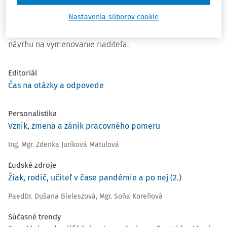
V príspevku sa venujeme vyhláseniu výberového konania,
Nastavenia súborov cookie
rade školy ako výberovej komisii, priebehu výberového
konania, opatreniam pri ohrození verejného zdravia, aj
návrhu na vymenovanie riaditeľa.
Editoriál
Čas na otázky a odpovede
Personalistika
Vznik, zmena a zánik pracovného pomeru
Ing. Mgr. Zdenka Juríková Matulová
Ľudské zdroje
Žiak, rodič, učiteľ v čase pandémie a po nej (2.)
PaedDr. Dušana Bieleszová
,
Mgr. Soňa Koreňová
Súčasné trendy