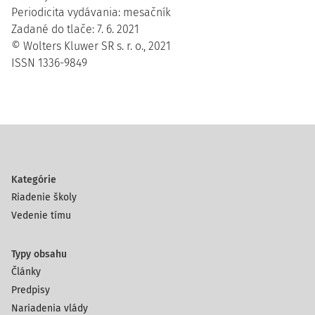
Periodicita vydávania: mesačník
Zadané do tlače: 7. 6. 2021
© Wolters Kluwer SR s. r. o., 2021
ISSN 1336-9849
Kategórie
Riadenie školy
Vedenie tímu
Typy obsahu
Články
Predpisy
Nariadenia vlády