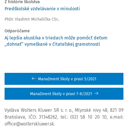
Z histórie školstva
Predškolské vzdelávanie v minulosti
PhDr. Vladimír Michalička CSc.
Odporúčame
Aj lepšia akustika v triedach môže pomôcť deťom
„dohnať“ vymeškané v čitateľskej gramotnosti
Manažment školy v praxi 5/2021
Manažment školy v praxi 7-8/2021
Vydáva Wolters Kluwer SR s. r. o., Mlynské nivy 48, 821 09
Bratislava, IČO: 31348262, tel.: (02) 58 10 20 10, e.mail:
office@wolterskluwer.sk.