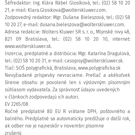
Šéfredaktor: Ing. Klára Rábel Glosíková, tel.: (02) 58 10 20
21, e-mail: Klara.Glosikova@wolterskluwer.com.
Zodpovedný redaktor: Mgr. Dušana Bieleszová, tel.: (02) 58
10 20 27, e-mail: dusana.bieleszova@wolterskluwer.com.
Adresa redakcie: Wolters Kluwer SR s. r. o., Mlynské nivy 48,
821 09 Bratislava, tel.: (02) 58 10 20 10, internet:
www.wolterskluwer.sk.
Inzercia, predplatné a distribúcia: Mgr. Katarína Dragulová,
tel.: (02) 58 10 20 31, e-mail: casopisy@wolterskluwer.sk.
Tlač: SOŠ polygrafická, Bratislava, www.polygraficka.sk
Nevyžiadané príspevky nevraciame. Pretlač a akékoľvek
šírenie obsahu je povolené len s výslovným písomným
súhlasom vydavateľa. Za správnosť údajov uvedených
v článkoch zodpovedajú ich autori.
EV 2265/08
Ročné predplatné 80 EU R vrátane DPH, poštovného a
balného. Predplatné sa automaticky predlžuje o ďalší rok,
ak odber nie je najneskôr v novembri písomne
zrušený.