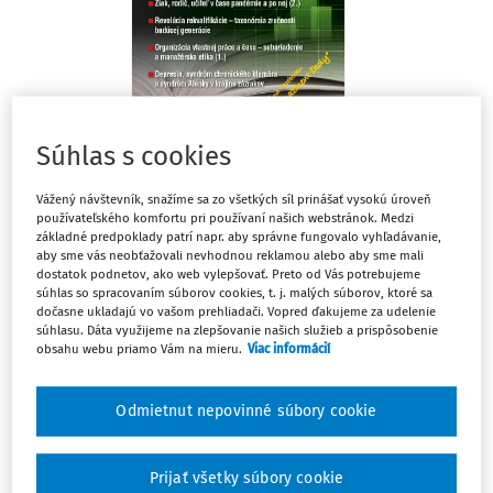
Súhlas s cookies
Téma mesiaca
Vážený návštevník, snažíme sa zo všetkých síl prinášať vysokú úroveň
Výberové konanie na obsadenie miesta riaditeľa školy
používateľského komfortu pri používaní našich webstránok. Medzi
po uvoľnení opatrení
základné predpoklady patrí napr. aby správne fungovalo vyhľadávanie,
aby sme vás neobťažovali nevhodnou reklamou alebo aby sme mali
dostatok podnetov, ako web vylepšovať. Preto od Vás potrebujeme
JUDr. Matej Drotár
súhlas so spracovaním súborov cookies, t. j. malých súborov, ktoré sa
dočasne ukladajú vo vašom prehliadači. Vopred ďakujeme za udelenie
Epidemiologická situácia na Slovensku sa zlepšuje.
súhlasu. Dáta využijeme na zlepšovanie našich služieb a prispôsobenie
Výsledkom je uvoľňovanie protiepidemiologických
obsahu webu priamo Vám na mieru.
Viac informácií
opatrení aj v školskom prostredí. Stále sú však v platnosti
určité zákazy a obmedzenia, ktoré treba rešpektovať.
Odmietnut nepovinné súbory cookie
Výberové konanie na obsadenie miesta riaditeľa školy
možno už realizovať prezenčne, avšak za rešpektovania
Prijať všetky súbory cookie
aktuálnych protiepidemiologických opatrení a obmedzení.