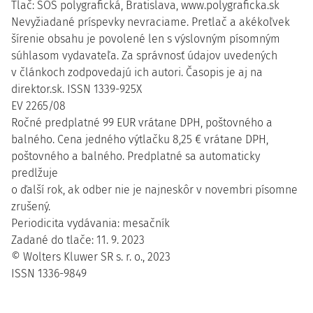
Tlač: SOŠ polygrafická, Bratislava, www.polygraficka.sk
Nevyžiadané príspevky nevraciame. Pretlač a akékoľvek
šírenie obsahu je povolené len s výslovným písomným
súhlasom vydavateľa. Za správnosť údajov uvedených
v článkoch zodpovedajú ich autori. Časopis je aj na
direktor.sk. ISSN 1339-925X
EV 2265/08
Ročné predplatné 99 EUR vrátane DPH, poštovného a
balného. Cena jedného výtlačku 8,25 € vrátane DPH,
poštovného a balného. Predplatné sa automaticky
predlžuje
o ďalší rok, ak odber nie je najneskôr v novembri písomne
zrušený.
Periodicita vydávania: mesačník
Zadané do tlače: 11. 9. 2023
© Wolters Kluwer SR s. r. o., 2023
ISSN 1336-9849