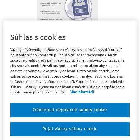
Súhlas s cookies
Vážený návštevník, snažíme sa zo všetkých síl prinášať vysokú úroveň
Téma mesiaca
používateľského komfortu pri používaní našich webstránok. Medzi
základné predpoklady patrí napr. aby správne fungovalo vyhľadávanie,
Legislatívne vyjadrenie práva na predprimárne
aby sme vás neobťažovali nevhodnou reklamou alebo aby sme mali
vzdelávanie
dostatok podnetov, ako web vylepšovať. Preto od Vás potrebujeme
súhlas so spracovaním súborov cookies, t. j. malých súborov, ktoré sa
JUDr. Matej Drotár
dočasne ukladajú vo vašom prehliadači. Vopred ďakujeme za udelenie
súhlasu. Dáta využijeme na zlepšovanie našich služieb a prispôsobenie
V súvislosti s plnením cieľov Plánu obnovy a odolnosti
obsahu webu priamo Vám na mieru.
Viac informácií
Slovenskej republiky došlo k legislatívnemu zakotveniu
práva na predprimárne vzdelávanie. V tomto príspevku
Odmietnut nepovinné súbory cookie
venujeme pozornosť legislatívnemu vyjadreniu práva na
predprimárne vzdelávanie, podmienkam jeho realizácie
Prijať všetky súbory cookie
a ďalším súvisiacim otázkam.