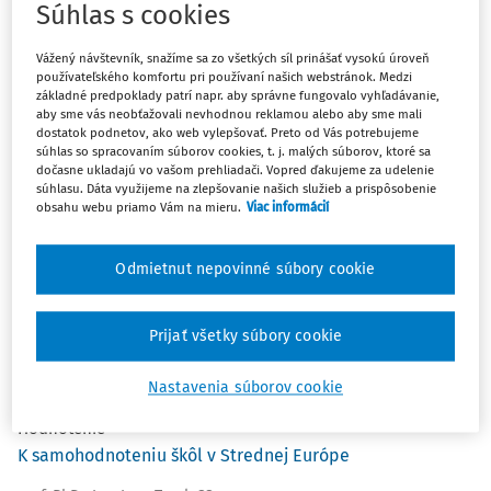
Súhlas s cookies
Vážený návštevník, snažíme sa zo všetkých síl prinášať vysokú úroveň
používateľského komfortu pri používaní našich webstránok. Medzi
základné predpoklady patrí napr. aby správne fungovalo vyhľadávanie,
aby sme vás neobťažovali nevhodnou reklamou alebo aby sme mali
dostatok podnetov, ako web vylepšovať. Preto od Vás potrebujeme
súhlas so spracovaním súborov cookies, t. j. malých súborov, ktoré sa
dočasne ukladajú vo vašom prehliadači. Vopred ďakujeme za udelenie
súhlasu. Dáta využijeme na zlepšovanie našich služieb a prispôsobenie
Téma mesiaca
obsahu webu priamo Vám na mieru.
Viac informácií
Dohody o prácach vykonávaných mimo pracovného
pomeru v školách a školských zariadeniach
Odmietnut nepovinné súbory cookie
Ing. Ingrid Veverková Konečná
Príspevok je venovaný problematike uzatvárania dohôd
Prijať všetky súbory cookie
o prácach vykonávaných mimo pracovného pomeru v školách
a školských zariadeniach. Cieľom je poukázať na zmeny
vyplývajúce z novely zákona č. 311/2001 Z. z. – Zákonník práce.
Nastavenia súborov cookie
Hodnotenie
K samohodnoteniu škôl v Strednej Európe