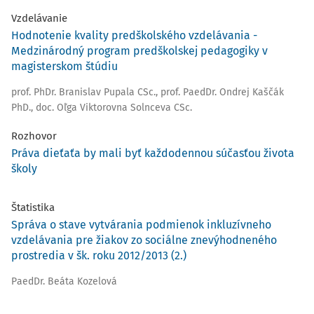
Vzdelávanie
Hodnotenie kvality predškolského vzdelávania -
Medzinárodný program predškolskej pedagogiky v
magisterskom štúdiu
prof. PhDr. Branislav Pupala CSc.
,
prof. PaedDr. Ondrej Kaščák
PhD.
,
doc. Oľga Viktorovna Solnceva CSc.
Rozhovor
Práva dieťaťa by mali byť každodennou súčasťou života
školy
Štatistika
Správa o stave vytvárania podmienok inkluzívneho
vzdelávania pre žiakov zo sociálne znevýhodneného
prostredia v šk. roku 2012/2013 (2.)
PaedDr. Beáta Kozelová