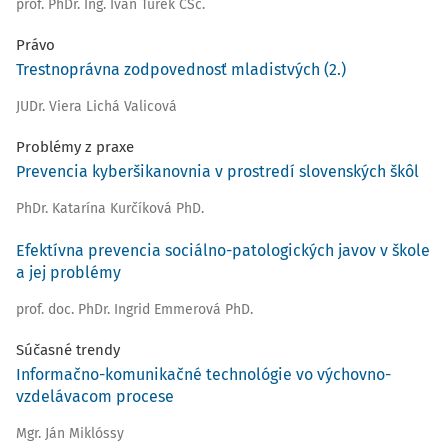
prof. PhDr. Ing. Ivan Turek CSc.
Právo
Trestnoprávna zodpovednosť mladistvých (2.)
JUDr. Viera Lichá Valicová
Problémy z praxe
Prevencia kyberšikanovnia v prostredí slovenských škôl
PhDr. Katarína Kurčíková PhD.
Efektívna prevencia sociálno-patologických javov v škole
a jej problémy
prof. doc. PhDr. Ingrid Emmerová PhD.
Súčasné trendy
Informačno-komunikačné technológie vo výchovno-
vzdelávacom procese
Mgr. Ján Miklóssy