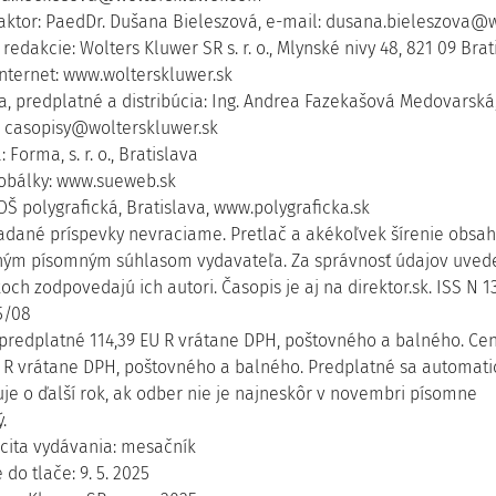
aktor: PaedDr. Dušana Bieleszová, e-mail: dusana.bieleszova@
redakcie: Wolters Kluwer SR s. r. o., Mlynské nivy 48, 821 09 Bratis
internet: www.wolterskluwer.sk
a, predplatné a distribúcia: Ing. Andrea Fazekašová Medovarská, t
: casopisy@wolterskluwer.sk
 Forma, s. r. o., Bratislava
obálky: www.sueweb.sk
OŠ polygrafická, Bratislava, www.polygraficka.sk
adané príspevky nevraciame. Pretlač a akékoľvek šírenie obsah
ným písomným súhlasom vydavateľa. Za správnosť údajov uved
och zodpovedajú ich autori. Časopis je aj na direktor.sk. ISS N 
5/08
predplatné 114,39 EU R vrátane DPH, poštovného a balného. Ce
U R vrátane DPH, poštovného a balného. Predplatné sa automati
uje o ďalší rok, ak odber nie je najneskôr v novembri písomne
.
icita vydávania: mesačník
do tlače: 9. 5. 2025