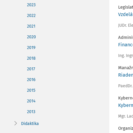
2023
Legisla
Vzdelá
2022
JUDr. E
2021
2020
Adminis
Financ
2019
Ing. In
2018
Manaž
2017
Riaden
2016
PaedDr.
2015
Kybern
2014
Kybern
2013
Mgr. La
Didaktika
Organi