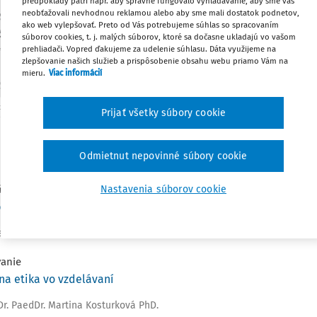
predpoklady patrí napr. aby správne fungovalo vyhľadávanie, aby sme vás
Kamerové systémy sa v školách a vzde
neobťažovali nevhodnou reklamou alebo aby sme mali dostatok podnetov,
ako web vylepšovať. Preto od Vás potrebujeme súhlas so spracovaním
využívajú s narastajúcou frekvenciou n
súborov cookies, t. j. malých súborov, ktoré sa dočasne ukladajú vo vašom
priestorov, čo môže mať podstatný
prehliadači. Vopred ďakujeme za udelenie súhlasu. Dáta využijeme na
zlepšovanie našich služieb a prispôsobenie obsahu webu priamo Vám na
súkromie. Tento článok sa zaoberá
mieru.
Viac informácií
kamerových systémov, účelmi ich p
základmi ich implementácie, pričom sk
Prijať všetky súbory cookie
do súkromia. Rovnako analyzuje otázky
inštalácii kamier s odkazom na pri
potrebu zvážiť alternatívne riešenia.
Odmietnut nepovinné súbory cookie
ál
Nastavenia súborov cookie
ráca je viac ako súťaženie
a
vanie
lna etika vo vzdelávaní
Dr. PaedDr. Martina Kosturková PhD.