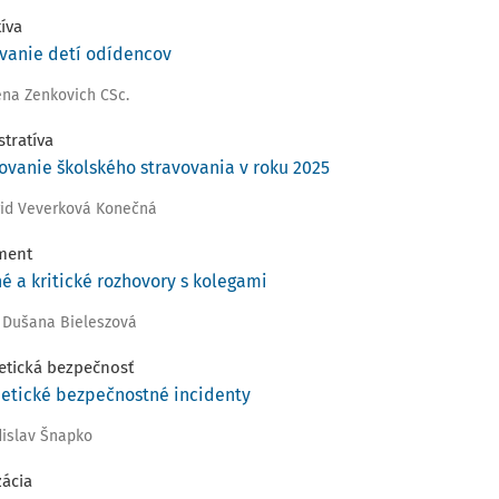
tíva
vanie detí odídencov
lena Zenkovich CSc.
tratíva
ovanie školského stravovania v roku 2025
grid Veverková Konečná
ment
é a kritické rozhovory s kolegami
 Dušana Bieleszová
etická bezpečnosť
etické bezpečnostné incidenty
dislav Šnapko
zácia