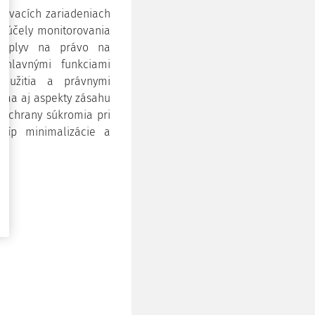
lávacích zariadeniach
a účely monitorovania
 vplyv na právo na
 hlavnými funkciami
oužitia a právnymi
úma aj aspekty zásahu
 ochrany súkromia pri
ncíp minimalizácie a