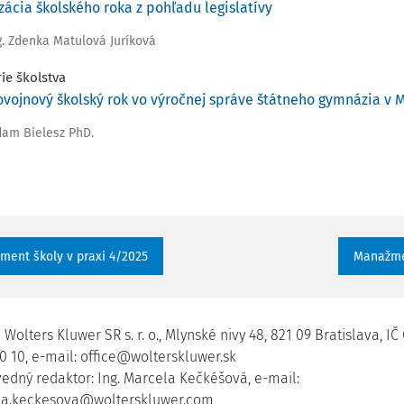
zácia školského roka z pohľadu legislatívy
ng. Zdenka Matulová Juríková
rie školstva
ovojnový školský rok vo výročnej správe štátneho gymnázia v
dam Bielesz PhD.
ent školy v praxi 4/2025
Manažmen
Wolters Kluwer SR s. r. o., Mlynské nivy 48, 821 09 Bratislava, IČ O
0 10, e-mail: office@wolterskluwer.sk
edný redaktor: Ing. Marcela Kečkéšová, e-mail:
a.keckesova@wolterskluwer.com