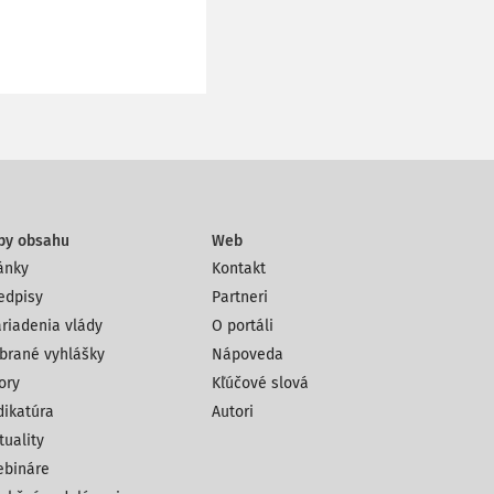
py obsahu
Web
ánky
Kontakt
edpisy
Partneri
riadenia vlády
O portáli
brané vyhlášky
Nápoveda
ory
Kľúčové slová
dikatúra
Autori
tuality
bináre