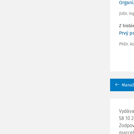
Organi
JUDr. I
Z histó
Prvý p
PhDr. A
Manažm
Vydáva 
58 10 2
Zodpov
marcel