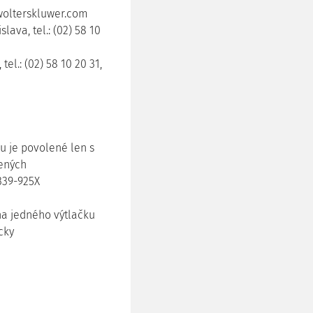
wolterskluwer.com
lava, tel.: (02) 58 10
el.: (02) 58 10 20 31,
u je povolené len s
ených
1339-925X
na jedného výtlačku
cky