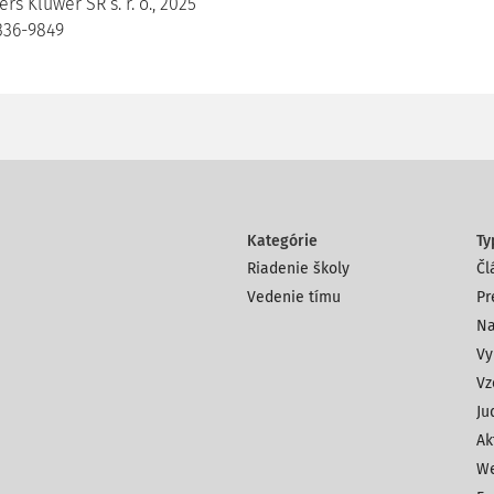
rs Kluwer SR s. r. o., 2025
336-9849
Kategórie
Ty
Riadenie školy
Čl
Vedenie tímu
Pr
Na
Vy
Vz
Ju
Ak
We