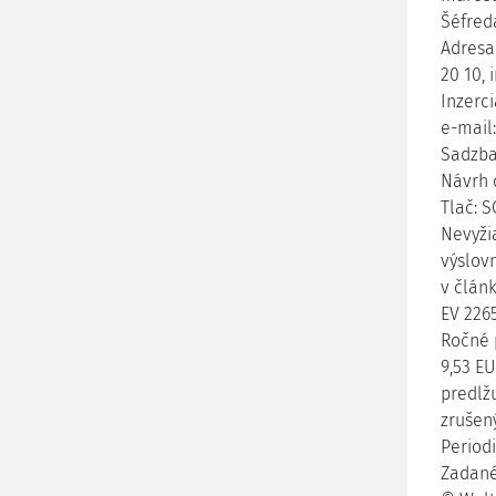
Šéfred
Adresa 
20 10, 
Inzerci
e-mail
Sadzba:
Návrh 
Tlač: S
Nevyži
výslov
v článk
EV 226
Ročné 
9,53 E
predlž
zrušený
Period
Zadané 