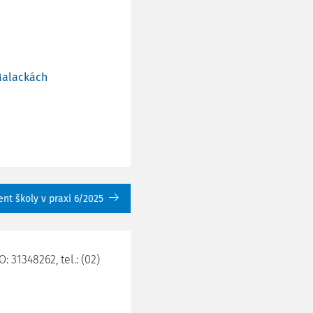
 Malackách
t školy v praxi 6/2025
: 31348262, tel.: (02)