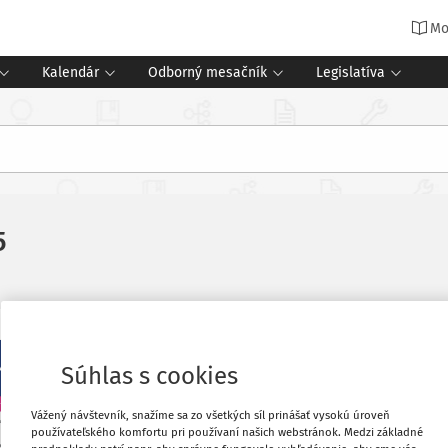
Mo
Kalendár
Odborný mesačník
Legislatíva
5
5/2025
Súhlas s cookies
Téma mesiaca
Kamerové systémy v ško
Ing. Michal Dzurenko
Vážený návštevník, snažíme sa zo všetkých síl prinášať vysokú úroveň
používateľského komfortu pri používaní našich webstránok. Medzi základné
OCHRANA VERZUS SÚKROMIE