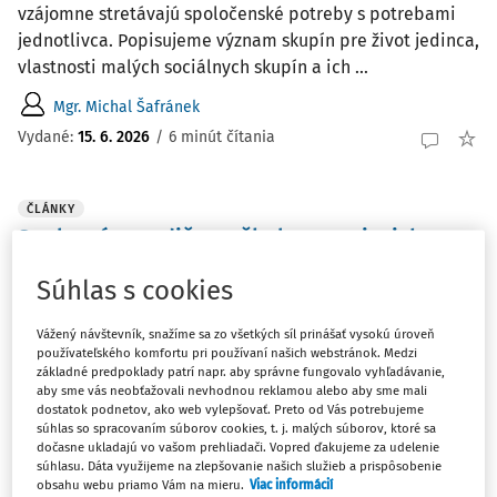
vzájomne stretávajú spoločenské potreby s potrebami
jednotlivca. Popisujeme význam skupín pre život jedinca,
vlastnosti malých sociálnych skupín a ich ...
Mgr. Michal Šafránek
Vydané:
15. 6. 2026
/
6 minút čítania
ČLÁNKY
Spolupráca rodičov a školy v meniacich sa
spoločenských podmienkach
Súhlas s cookies
Zmena životného štýlu ovplyvnila štruktúru rodinných
zväzkov. „Odložené rodičovstvá“ sa stali bežným javom.
Vážený návštevník, snažíme sa zo všetkých síl prinášať vysokú úroveň
Zvyšuje sa vek žien pri pôrode i počet narodených detí
používateľského komfortu pri používaní našich webstránok. Medzi
základné predpoklady patrí napr. aby správne fungovalo vyhľadávanie,
mimo manželstva. Dôležitú úlohu zohrávajú regionálne
aby sme vás neobťažovali nevhodnou reklamou alebo aby sme mali
rozdiely, vplyv kultúrnych ...
dostatok podnetov, ako web vylepšovať. Preto od Vás potrebujeme
súhlas so spracovaním súborov cookies, t. j. malých súborov, ktoré sa
PaedDr. Dušana Bieleszová
dočasne ukladajú vo vašom prehliadači. Vopred ďakujeme za udelenie
súhlasu. Dáta využijeme na zlepšovanie našich služieb a prispôsobenie
Vydané:
15. 6. 2026
/
8 minút čítania
obsahu webu priamo Vám na mieru.
Viac informácií