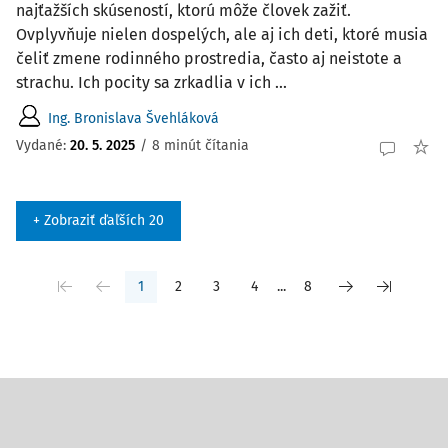
najťažších skúseností, ktorú môže človek zažiť.
Ovplyvňuje nielen dospelých, ale aj ich deti, ktoré musia
čeliť zmene rodinného prostredia, často aj neistote a
strachu. Ich pocity sa zrkadlia v ich ...
Ing. Bronislava Švehláková
Vydané:
20. 5. 2025
/
8 minút čítania
+ Zobraziť ďaľších 20
1
2
3
4
...
8