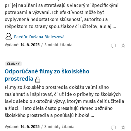
pri jej napĺňaní sa stretávajú s viacerými špecifickými
potrebami a výzvami. Ich efektívnosť môže byť
ovplyvnená nedostatkom skúseností, autoritou a
rešpektom zo strany spolužiakov či učiteľov, ale aj ...
PaedDr. Dušana Bieleszová
Vydané:
14. 6. 2025
/
5 minút čítania
ČLÁNKY
Odporúčané filmy zo školského
prostredia
Filmy zo školského prostredia dokážu veľmi silno
zasiahnuť a inšpirovať, či už ide o príbehy zo školských
lavíc alebo o skutočné výzvy, ktorým musia čeliť učitelia
a žiaci. Tieto diela často presahujú rámec bežného
školského prostredia a ponúkajú hlboké ...
Vydané:
14. 6. 2025
/
3 minúty čítania