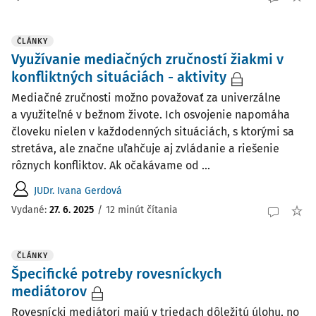
ČLÁNKY
Využívanie mediačných zručností žiakmi v
konfliktných situáciách - aktivity
Mediačné zručnosti možno považovať za univerzálne
a využiteľné v bežnom živote. Ich osvojenie napomáha
človeku nielen v každodenných situáciách, s ktorými sa
stretáva, ale značne uľahčuje aj zvládanie a riešenie
rôznych konfliktov. Ak očakávame od ...
JUDr. Ivana Gerdová
Vydané:
27. 6. 2025
/
12 minút čítania
ČLÁNKY
Špecifické potreby rovesníckych
mediátorov
Rovesnícki mediátori majú v triedach dôležitú úlohu, no