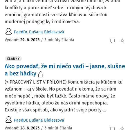
vedia, ale ako vedia spracovať vlastné emócie, zvládať
konflikty a porozumieť sebe i druhým. Výchova k
emočnej gramotnosti sa stáva kľúčovou súčasťou
modernej pedagogiky i rodičovstva.
PaedDr. Dušana Bieleszová
Vydané:
29. 6. 2025
/
3 minúty čítania
ČLÁNKY
Ako povedať, že mi niečo vadí – jasne, slušne
a bez hádky
(+ PRACOVNÝ LIST V PRÍLOHE) Komunikácia je kľúčom ku
vzťahom – aj v škole. No povedať niekomu, že sa nám
niečo nepáči, môže byť ťažké. Často máme obavy, že
vyvoláme hádku, alebo že nás druhí nepochopia.
Existuje však spôsob, ako vyjadriť svoje pocity ...
PaedDr. Dušana Bieleszová
Vydané:
28. 6. 2025
/
5 minút čítania