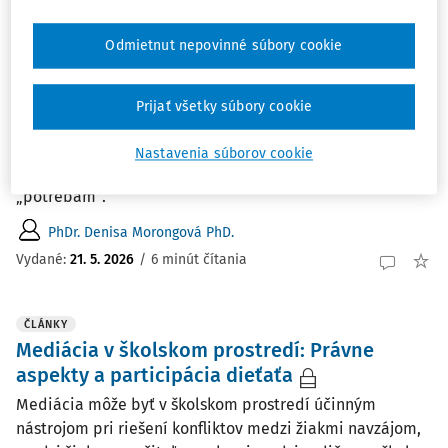
Odmietnut nepovinné súbory cookie
ČLÁNKY
Nenásilná komunikácia v školskom
prostredí (3.)
Prijať všetky súbory cookie
V predchádzajúcich častiach nášho seriálu sme sa
naučili pozorovať fakty bez hodnotenia a pomenovať
Nastavenia súborov cookie
emócie. V tejto časti sa dostávame k samotnému
„potrebám“.
PhDr. Denisa Morongová PhD.
Vydané:
21. 5. 2026
/
6 minút čítania
ČLÁNKY
Mediácia v školskom prostredí: Právne
aspekty a participácia dieťaťa
Mediácia môže byť v školskom prostredí účinným
nástrojom pri riešení konfliktov medzi žiakmi navzájom,