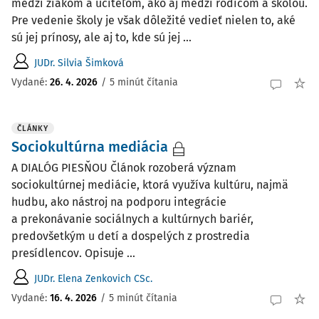
medzi žiakom a učiteľom, ako aj medzi rodičom a školou.
Pre vedenie školy je však dôležité vedieť nielen to, aké
sú jej prínosy, ale aj to, kde sú jej ...
JUDr. Silvia Šimková
Vydané:
26. 4. 2026
/
5 minút čítania
ČLÁNKY
Sociokultúrna mediácia
A DIALÓG PIESŇOU Článok rozoberá význam
sociokultúrnej mediácie, ktorá využíva kultúru, najmä
hudbu, ako nástroj na podporu integrácie
a prekonávanie sociálnych a kultúrnych bariér,
predovšetkým u detí a dospelých z prostredia
presídlencov. Opisuje ...
JUDr. Elena Zenkovich CSc.
Vydané:
16. 4. 2026
/
5 minút čítania