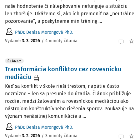
naše hodnotenie či nálepkovanie nefunguje a situáciu
len zhoršuje. Ukážeme si, ako ich premeniť na „neutrálne
pozorovanie“, a poskytneme minitréning ...
PhDr. Denisa Morongová PhD.
Vydané:
3. 3. 2026
/
4 minúty čítania
ČLÁNKY
Transformácia konfliktov cez rovesnícku
mediáciu
Keď sa konflikt v škole rieši trestom, napätie často
nezmizne – len sa presunie do úzadia. Článok približuje
rozdiel medzi žalovaním a rovesníckou mediáciou ako
nástrojom konštruktívneho riešenia sporov. Poukazuje na
význam nenásilnej komunikácie a ...
PhDr. Denisa Morongová PhD.
Vydané:
3. 2. 2026
/
3 minúty čítania