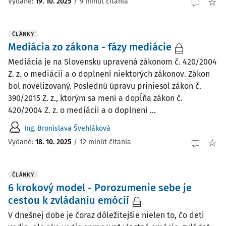
Vydané:
19. 10. 2025
/
9 minút čítania
ČLÁNKY
Mediácia zo zákona - fázy mediácie
Mediácia je na Slovensku upravená zákonom č. 420/2004
Z. z. o mediácii a o doplnení niektorých zákonov. Zákon
bol novelizovaný. Poslednú úpravu priniesol zákon č.
390/2015 Z. z., ktorým sa mení a dopĺňa zákon č.
420/2004 Z. z. o mediácii a o doplnení ...
Ing. Bronislava Švehláková
Vydané:
18. 10. 2025
/
12 minút čítania
ČLÁNKY
6 krokový model - Porozumenie sebe je
cestou k zvládaniu emócií
V dnešnej dobe je čoraz dôležitejšie nielen to, čo deti