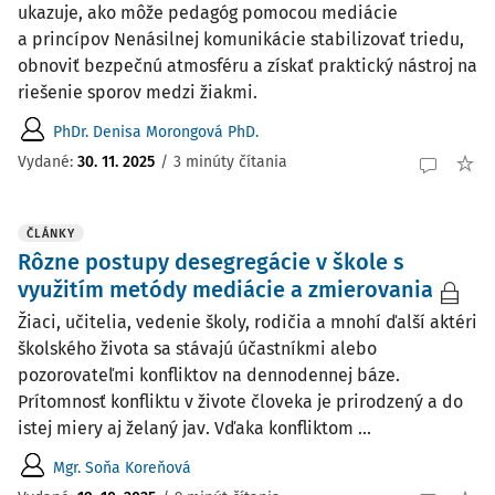
ukazuje, ako môže pedagóg pomocou mediácie
a princípov Nenásilnej komunikácie stabilizovať triedu,
obnoviť bezpečnú atmosféru a získať praktický nástroj na
riešenie sporov medzi žiakmi.
PhDr. Denisa Morongová PhD.
Vydané:
30. 11. 2025
/
3 minúty čítania
ČLÁNKY
Rôzne postupy desegregácie v škole s
využitím metódy mediácie a zmierovania
Žiaci, učitelia, vedenie školy, rodičia a mnohí ďalší aktéri
školského života sa stávajú účastníkmi alebo
pozorovateľmi konfliktov na dennodennej báze.
Prítomnosť konfliktu v živote človeka je prirodzený a do
istej miery aj želaný jav. Vďaka konfliktom ...
Mgr. Soňa Koreňová