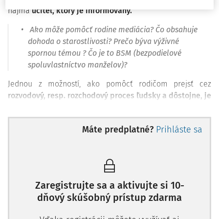
najmä
učiteľ, ktorý je informovaný.
Ako môže pomôcť rodine mediácia?
Čo obsahuje
dohoda o starostlivosti?
Prečo býva výživné
spornou témou ?
Čo je to BSM (bezpodielové
spoluvlastníctvo manželov)?
Jednou z možností, ako pomôcť rodičom prejsť cez
rozvodový, resp. rozchodový proces ľudsky a dôstojne, je
návšteva mediátora.
Rozvodové mediácie sú
v posledných rokoch výraznou pomocou pre rodičov, ako
Máte predplatné?
Prihláste sa
vyriešiť ich konflikt tak, aby všetci zúčastnení trpeli čo
najmenej.
Rozvod je spojený aj s konaním o úpravu výkonu
rodičovských práv a povinností.
„Ak sa manželia, rodičia
Zaregistrujte sa a aktivujte si 10-
maloletých detí rozvádzajú, môžu sa dohodnúť na
dňový skúšobný prístup zdarma
otázkach starostlivosti o deti