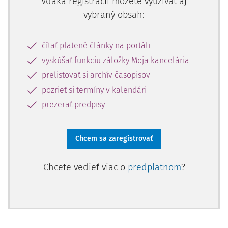
Vďaka registrácii môžete využívať aj
vybraný obsah:
čítať platené články na portáli
vyskúšať funkciu záložky Moja kancelária
prelistovať si archív časopisov
pozrieť si termíny v kalendári
prezerať predpisy
Chcem sa zaregistrovať
Chcete vedieť viac o
predplatnom
?