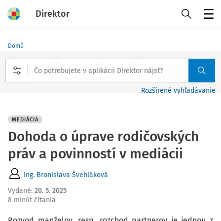
Direktor
Menu
Domů
Rozšírené vyhľadávanie
MEDIÁCIA
Dohoda o úprave rodičovských
práv a povinností v mediácii
Ing. Bronislava Švehláková
Vydané
:
20. 5. 2025
8 minút čítania
Rozvod manželov, resp. rozchod partnerov je jednou z