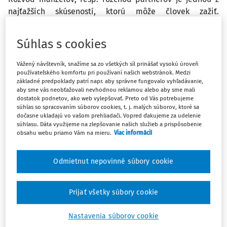
najťažších skúseností, ktorú môže človek zažiť.
Ovplyvňuje nielen dospelých, ale aj ich deti, ktoré musia
čeliť zmene rodinného prostredia, často aj neistote a
Súhlas s cookies
strachu. Ich pocity sa zrkadlia v ich správaní aj v škole, v
rovesníckych vzťahoch, pozorovať ich možno pri
Vážený návštevník, snažíme sa zo všetkých síl prinášať vysokú úroveň
školskom výkone, v ich sebavedomí. Preto je dôležité,
používateľského komfortu pri používaní našich webstránok. Medzi
základné predpoklady patrí napr. aby správne fungovalo vyhľadávanie,
aby im nielen rodičia, ale aj učitelia, ktorí s nimi trávia
aby sme vás neobťažovali nevhodnou reklamou alebo aby sme mali
veľa času, poskytli dostatok pozornosti, podpory
dostatok podnetov, ako web vylepšovať. Preto od Vás potrebujeme
súhlas so spracovaním súborov cookies, t. j. malých súborov, ktoré sa
a porozumenia.
dočasne ukladajú vo vašom prehliadači. Vopred ďakujeme za udelenie
súhlasu. Dáta využijeme na zlepšovanie našich služieb a prispôsobenie
obsahu webu priamo Vám na mieru.
Viac informácií
Zažiť si pocit bezpečia a dôvery v náhradnom
priestore, ktorým škola v napätých rodinných
Odmietnut nepovinné súbory cookie
situáciách často je, môže byť pre deti dôležité aj z
hľadiska vytvárania ich sebaobrazu
Prijať všetky súbory cookie
a sebahodnotenia.
Nastavenia súborov cookie
Pomôcť im prekonať krízu a zvládať zmeny v živote môže