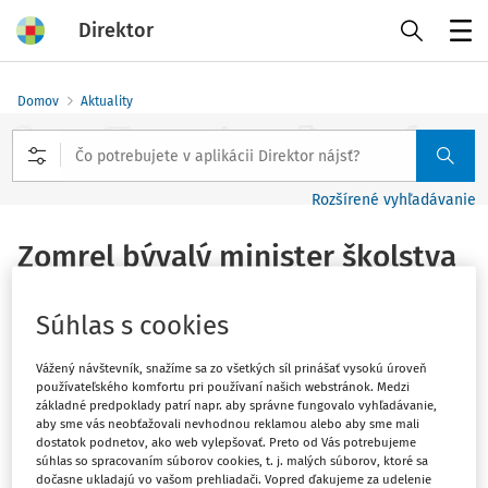
Direktor
Menu
Domov
Aktuality
Rozšírené vyhľadávanie
Zomrel bývalý minister školstva
Milan Ftáčnik
Súhlas s cookies
Vydané
:
13. 5. 2021
1 minúta čítania
Vážený návštevník, snažíme sa zo všetkých síl prinášať vysokú úroveň
používateľského komfortu pri používaní našich webstránok. Medzi
Vo veku 64 rokov zomrel bývalý primátor Bratislavy,
základné predpoklady patrí napr. aby správne fungovalo vyhľadávanie,
exminister školstva a vysokoškolský pedagóg Milan
aby sme vás neobťažovali nevhodnou reklamou alebo aby sme mali
dostatok podnetov, ako web vylepšovať. Preto od Vás potrebujeme
Ftáčnik.
súhlas so spracovaním súborov cookies, t. j. malých súborov, ktoré sa
dočasne ukladajú vo vašom prehliadači. Vopred ďakujeme za udelenie