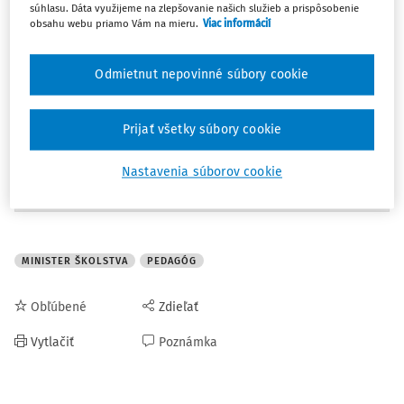
súhlasu. Dáta využijeme na zlepšovanie našich služieb a prispôsobenie
Milan Ftáčnik bol vysokoškolský pedagóg a politik. V
obsahu webu priamo Vám na mieru.
Viac informácií
rokoch 1998 až 2002 bol ministrom školstva za stranu SDĽ.
V rokoch 2006 – 2010 bol starostom bratislavskej mestskej
Odmietnut nepovinné súbory cookie
časti Petržalka. V novembri 2010 sa stal primátorom
Bratislavy.
Prijať všetky súbory cookie
Zdroj:
https://www.ta3.com/clanok/1210878/necakana-
Nastavenia súborov cookie
smrt-zomrel-byvaly-minister-milan-ftacnik.html
MINISTER ŠKOLSTVA
PEDAGÓG
Obľúbené
Zdieľať
Vytlačiť
Poznámka