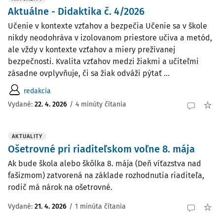
Aktuálne - Didaktika č. 4/2026
Učenie v kontexte vzťahov a bezpečia Učenie sa v škole
nikdy neodohráva v izolovanom priestore učiva a metód,
ale vždy v kontexte vzťahov a miery prežívanej
bezpečnosti. Kvalita vzťahov medzi žiakmi a učiteľmi
zásadne ovplyvňuje, či sa žiak odváži pýtať ...
redakcia
Vydané:
22. 4. 2026
/
4 minúty čítania
AKTUALITY
Ošetrovné pri riaditeľskom voľne 8. mája
Ak bude škola alebo škôlka 8. mája (Deň víťazstva nad
fašizmom) zatvorená na základe rozhodnutia riaditeľa,
rodič má nárok na ošetrovné.
Vydané:
21. 4. 2026
/
1 minúta čítania