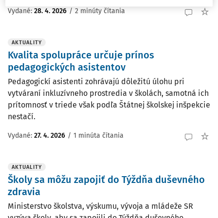
Vydané:
28. 4. 2026
/
2 minúty čítania
AKTUALITY
Kvalita spolupráce určuje prínos
pedagogických asistentov
Pedagogickí asistenti zohrávajú dôležitú úlohu pri
vytváraní inkluzívneho prostredia v školách, samotná ich
prítomnosť v triede však podľa Štátnej školskej inšpekcie
nestačí.
Vydané:
27. 4. 2026
/
1 minúta čítania
AKTUALITY
Školy sa môžu zapojiť do Týždňa duševného
zdravia
Ministerstvo školstva, výskumu, vývoja a mládeže SR
vyzýva školy, aby sa zapojili do Týždňa duševného