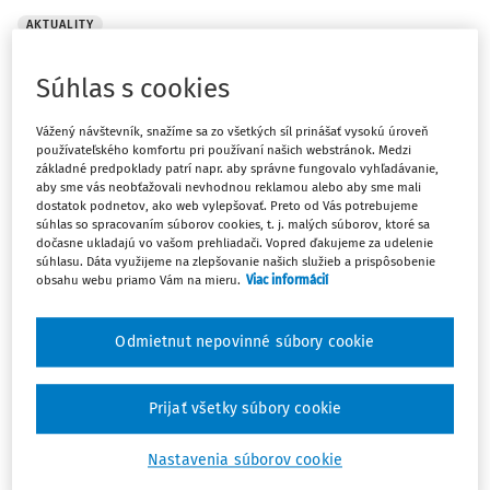
AKTUALITY
Dodatok č. 5 k Štátnemu vzdelávaciemu
programu
Súhlas s cookies
Ministerstvo školstva zverejnilo Dodatok č. 5 k Štátnemu
Vážený návštevník, snažíme sa zo všetkých síl prinášať vysokú úroveň
vzdelávaciemu programu pre základné vzdelávanie.
používateľského komfortu pri používaní našich webstránok. Medzi
základné predpoklady patrí napr. aby správne fungovalo vyhľadávanie,
Vydané:
28. 4. 2026
/
1 minúta čítania
aby sme vás neobťažovali nevhodnou reklamou alebo aby sme mali
dostatok podnetov, ako web vylepšovať. Preto od Vás potrebujeme
súhlas so spracovaním súborov cookies, t. j. malých súborov, ktoré sa
dočasne ukladajú vo vašom prehliadači. Vopred ďakujeme za udelenie
AKTUALITY
súhlasu. Dáta využijeme na zlepšovanie našich služieb a prispôsobenie
Piata časť sérié webinárov od
obsahu webu priamo Vám na mieru.
Viac informácií
Kompetenčného a certifikačného centra
kybernetickej bezpečnosti
Odmietnut nepovinné súbory cookie
Webinár na tému Incident management je zameraný na
komplexné pochopenie riadenia bezpečnostných
Prijať všetky súbory cookie
incidentov v organizácii, od legislatívnych požiadaviek
až po praktické procesy a ich prepojenie na biznis.
Nastavenia súborov cookie
Cieľom je ukázať, že efektívne zvládnutie incidentu ...