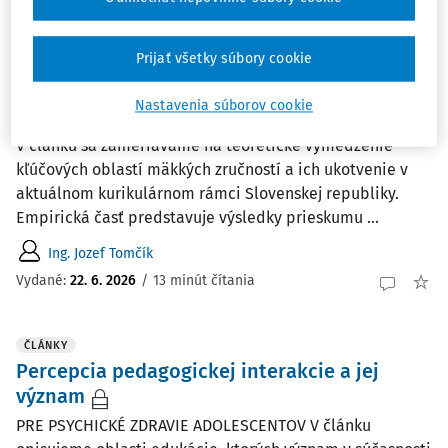
Vydané:
22. 6. 2026
/
11 minút čítania
Prijať všetky súbory cookie
ČLÁNKY
Mäkké zručnosti v edukačnom procese
Nastavenia súborov cookie
OD TEORETICKÝCH VÝCHODÍSK K DIDAKTICKEJ APLIKÁCII
V článku sa zameriavame na teoretické vymedzenie
kľúčových oblastí mäkkých zručností a ich ukotvenie v
aktuálnom kurikulárnom rámci Slovenskej republiky.
Empirická časť predstavuje výsledky prieskumu ...
Ing. Jozef Tomčík
Vydané:
22. 6. 2026
/
13 minút čítania
ČLÁNKY
Percepcia pedagogickej interakcie a jej
význam
PRE PSYCHICKÉ ZDRAVIE ADOLESCENTOV V článku