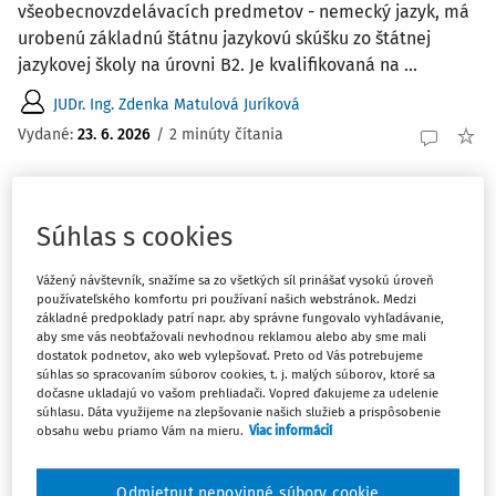
všeobecnovzdelávacích predmetov - nemecký jazyk, má
urobenú základnú štátnu jazykovú skúšku zo štátnej
jazykovej školy na úrovni B2. Je kvalifikovaná na ...
JUDr. Ing. Zdenka Matulová Juríková
Vydané:
23. 6. 2026
/
2 minúty čítania
ČLÁNKY
Úloha mäkkých zručností v práci moderného
Súhlas s cookies
učiteľa
Vážený návštevník, snažíme sa zo všetkých síl prinášať vysokú úroveň
V MULTIKULTÚRNEJ A INKLUZÍVNEJ TRIEDE Článok
používateľského komfortu pri používaní našich webstránok. Medzi
základné predpoklady patrí napr. aby správne fungovalo vyhľadávanie,
charakterizuje tri kľúčové oblasti mäkkých zručností
aby sme vás neobťažovali nevhodnou reklamou alebo aby sme mali
učiteľov: emocionálnu inteligenciu, adaptabilitu a
dostatok podnetov, ako web vylepšovať. Preto od Vás potrebujeme
profesionálny rozvoj, ktoré priamo ovplyvňujú
súhlas so spracovaním súborov cookies, t. j. malých súborov, ktoré sa
dočasne ukladajú vo vašom prehliadači. Vopred ďakujeme za udelenie
efektívnosť výučby v školách. Tieto oblasti sa uplatňujú v
súhlasu. Dáta využijeme na zlepšovanie našich služieb a prispôsobenie
...
obsahu webu priamo Vám na mieru.
Viac informácií
prof. dr hab. Stanisław Juszczyk DrSc.
Odmietnut nepovinné súbory cookie