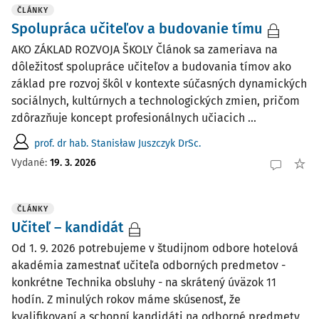
ČLÁNKY
Spolupráca učiteľov a budovanie tímu
AKO ZÁKLAD ROZVOJA ŠKOLY Článok sa zameriava na
dôležitosť spolupráce učiteľov a budovania tímov ako
základ pre rozvoj škôl v kontexte súčasných dynamických
sociálnych, kultúrnych a technologických zmien, pričom
zdôrazňuje koncept profesionálnych učiacich ...
prof. dr hab. Stanisław Juszczyk DrSc.
Vydané:
19. 3. 2026
ČLÁNKY
Učiteľ – kandidát
Od 1. 9. 2026 potrebujeme v študijnom odbore hotelová
akadémia zamestnať učiteľa odborných predmetov -
konkrétne Technika obsluhy - na skrátený úväzok 11
hodín. Z minulých rokov máme skúsenosť, že
kvalifikovaní a schopní kandidáti na odborné predmety