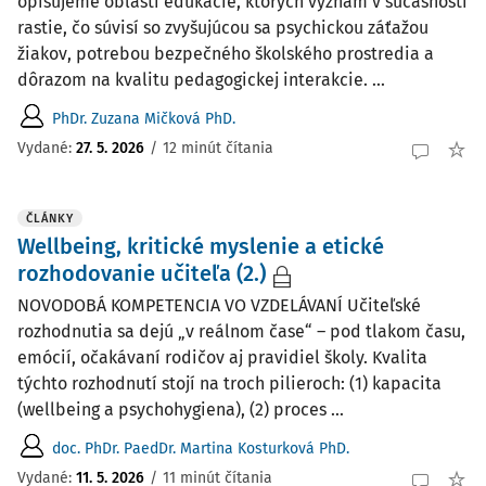
opisujeme oblasti edukácie, ktorých význam v súčasnosti
rastie, čo súvisí so zvyšujúcou sa psychickou záťažou
žiakov, potrebou bezpečného školského prostredia a
dôrazom na kvalitu pedagogickej interakcie. ...
PhDr. Zuzana Mičková PhD.
Vydané:
27. 5. 2026
/
12 minút čítania
ČLÁNKY
Wellbeing, kritické myslenie a etické
rozhodovanie učiteľa (2.)
NOVODOBÁ KOMPETENCIA VO VZDELÁVANÍ Učiteľské
rozhodnutia sa dejú „v reálnom čase“ – pod tlakom času,
emócií, očakávaní rodičov aj pravidiel školy. Kvalita
týchto rozhodnutí stojí na troch pilieroch: (1) kapacita
(wellbeing a psychohygiena), (2) proces ...
doc. PhDr. PaedDr. Martina Kosturková PhD.
Vydané:
11. 5. 2026
/
11 minút čítania