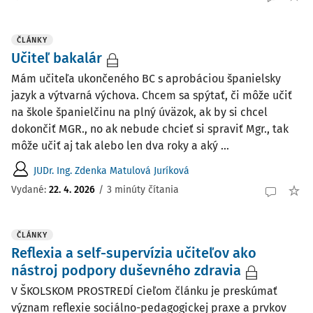
ČLÁNKY
Učiteľ bakalár
Mám učiteľa ukončeného BC s aprobáciou španielsky
jazyk a výtvarná výchova. Chcem sa spýtať, či môže učiť
na škole španielčinu na plný úväzok, ak by si chcel
dokončiť MGR., no ak nebude chcieť si spraviť Mgr., tak
môže učiť aj tak alebo len dva roky a aký ...
JUDr. Ing. Zdenka Matulová Juríková
Vydané:
22. 4. 2026
/
3 minúty čítania
ČLÁNKY
Reflexia a self-supervízia učiteľov ako
nástroj podpory duševného zdravia
V ŠKOLSKOM PROSTREDÍ Cieľom článku je preskúmať
význam reflexie sociálno-pedagogickej praxe a prvkov