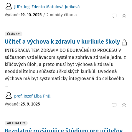
JUDr. Ing. Zdenka Matulová Juríková
Vydané:
19. 10. 2025
/
2 minúty čítania
ČLÁNKY
Učiteľ a výchova k zdraviu v kurikule školy
INTEGRÁCIA TÉM ZDRAVIA DO EDUKAČNÉHO PROCESU V
súčasnom vzdelávacom systéme zohráva zdravie jednu z
kľúčových úloh, a preto musí byť výchova k zdraviu
neoddeliteľnou súčasťou školských kurikúl. Uvedená
výchova má byť systematicky integrovaná do celkového
...
prof. Jozef Liba PhD.
Vydané:
25. 9. 2025
AKTUALITY
Bezplatné rozširujúce štúdium pre učiteľov