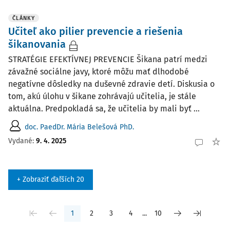
ČLÁNKY
Učiteľ ako pilier prevencie a riešenia
šikanovania
STRATÉGIE EFEKTÍVNEJ PREVENCIE Šikana patrí medzi
závažné sociálne javy, ktoré môžu mať dlhodobé
negatívne dôsledky na duševné zdravie detí. Diskusia o
tom, akú úlohu v šikane zohrávajú učitelia, je stále
aktuálna. Predpokladá sa, že učitelia by mali byť ...
doc. PaedDr. Mária Belešová PhD.
Vydané:
9. 4. 2025
+ Zobraziť ďaľších 20
1
2
3
4
...
10