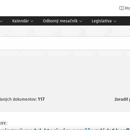
Mo
Kalendár
Odborný mesačník
Legislatíva
117
daných dokumentov:
Zoradiť
ITY