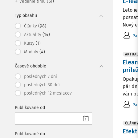
E-lea
(61)
Vedenie tímu
Leto j
Typ obsahu
poznat
Nový e
(98)
Články
(14)
Aktuality
Pa
(1)
Kurzy
(4)
Moduly
AKTUAL
Elear
Časové obdobie
príle
posledných 7 dní
Opakuj
posledných 30 dní
pár dn
posledných 12 mesiacov
vám po
Pa
Publikované od
ČLÁNK
Efekt
Publikované do