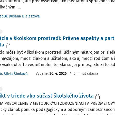
 ako autorita, ale predovšetkým ako mediátor a sprievodca n
kačnými ...
edDr. Dušana Bieleszová
Y
cia v školskom prostredí: Právne aspekty a part
ťa
ia môže byť v školskom prostredí účinným nástrojom pri rieše
 navzájom, medzi žiakom a učiteľom, ako aj medzi rodičom a 
e však dôležité vedieť nielen to, aké sú jej prínosy, ale aj to, kde
Vydané:
26. 4. 2026
/
5 minút čítania
Dr. Silvia Šimková
Y
ikt v triede ako súčasť školského života
NA PRECVIČENIE V METODICKÝCH ZDRUŽENIACH A PREDMETOV
cký článok ponúka pedagogickým a odborným zamestnancom 