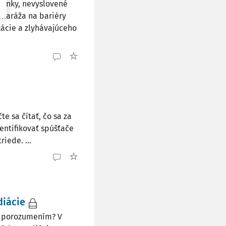
ienky, nevyslovené
 naráža na bariéry
ácie a zlyhávajúceho
e sa čítať, čo sa za
entifikovať spúšťače
iede. ...
diácie
 a porozumením? V