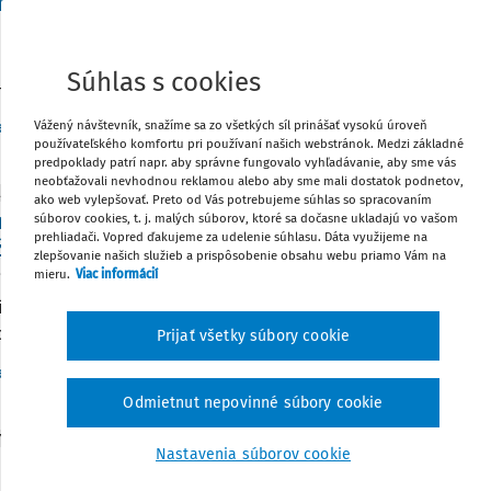
rningový modul, ktorý vám pomôže zvládať konfli
e ideálny čas na profesijný rozvoj. Využite pokojnejšie obdobie
kov a pripravte sa na situácie, ktoré vás môžu v novom školsk
Súhlas s cookies
-learningový modul Konflikt v triede – problém alebo príležito
Vydané:
19. 7. 2026
/
2 minúty čítania
Vážený návštevník, snažíme sa zo všetkých síl prinášať vysokú úroveň
edDr. Dušana Bieleszová
používateľského komfortu pri používaní našich webstránok. Medzi základné
predpoklady patrí napr. aby správne fungovalo vyhľadávanie, aby sme vás
neobťažovali nevhodnou reklamou alebo aby sme mali dostatok podnetov,
ITY
ako web vylepšovať. Preto od Vás potrebujeme súhlas so spracovaním
ningové vzdelávanie v ponuke: Konflikt v triede 
súborov cookies, t. j. malých súborov, ktoré sa dočasne ukladajú vo vašom
prehliadači. Vopred ďakujeme za udelenie súhlasu. Dáta využijeme na
žitosť?
zlepšovanie našich služieb a prispôsobenie obsahu webu priamo Vám na
mieru.
Viac informácií
e sa vo vašej triede ten istý problém stále dokola? Napomenie
í ste tam znova? Možno neriešite príčinu, ale len dôsledok. N
môže naučiť sa čítať medzi riadkami správania a reagovať tak,
Prijať všetky súbory cookie
Vydané:
11. 6. 2026
/
2 minúty čítania
edDr. Dušana Bieleszová
Odmietnut nepovinné súbory cookie
Y
Nastavenia súborov cookie
 motýlieho krídla a rozhodnutia riaditeľa