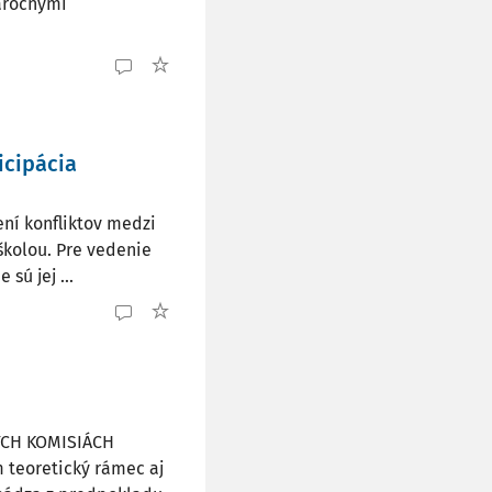
áročnými
icipácia
ní konfliktov medzi
školou. Pre vedenie
 sú jej ...
ÝCH KOMISIÁCH
teoretický rámec aj