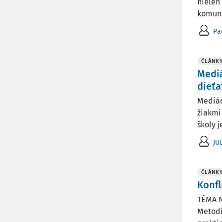
nielen
komuni
Pa
ČLÁNK
Mediá
dieťa
Mediác
žiakmi
školy j
JU
ČLÁNK
Konfl
TÉMA 
Metodi