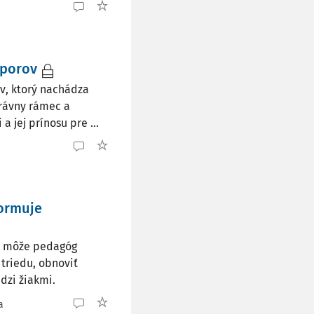
sporov
v, ktorý nachádza
právny rámec a
 jej prínosu pre ...
formuje
ko môže pedagóg
triedu, obnoviť
dzi žiakmi.
a