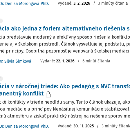
Vydané:
3. 2. 2026
/
3 minúty čítania
Dr. Denisa Morongová PhD.
Y
cia ako jedna z foriem alternatívneho riešenia 
ia predstavuje moderný a efektívny spôsob riešenia konflikto
enie aj v školskom prostredí. Článok vysvetľuje jej podstatu, 
né princípy. Osobitná pozornosť je venovaná školskej mediácii a
Vydané:
22. 1. 2026
/
6 minút čítania
Dr. Silvia Šimková
Y
cia v náročnej triede: Ako pedagóg s NVC trans
anentný konflikt
cké konflikty v triede neodídu samy. Tento článok ukazuje, a
u mediácie a princípov Nenásilnej komunikácie stabilizovať 
nú atmosféru a získať praktický nástroj na riešenie sporov me
Vydané:
30. 11. 2025
/
3 minúty čítani
Dr. Denisa Morongová PhD.