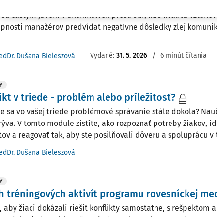
dnuté názorové rozdiely, pretrvávajúce spory, potláčané myšl
 sú častým javom v akomkoľvek prostredí, kde kvalita vzťahov
pnosti manažérov predvídať negatívne dôsledky zlej komunik
Vydané:
31. 5. 2026
/
6 minút čítania
edDr. Dušana Bieleszová
Y
ikt v triede - problém alebo príležitosť?
e sa vo vašej triede problémové správanie stále dokola? Naučt
rýva. V tomto module zistíte, ako rozpoznať potreby žiakov, id
tov a reagovať tak, aby ste posilňovali dôveru a spoluprácu v tr
edDr. Dušana Bieleszová
Y
 tréningových aktivít programu rovesníckej me
, aby žiaci dokázali riešiť konflikty samostatne, s rešpektom