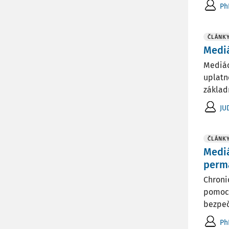
Ph
ČLÁNK
Mediá
Mediác
uplatn
základ
JU
ČLÁNK
Mediá
perm
Chroni
pomoco
bezpeč
Ph