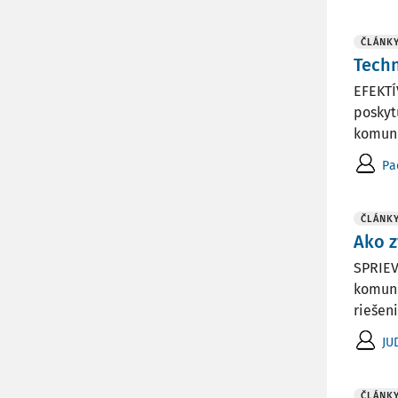
ČLÁNK
Techn
EFEKTÍ
poskyt
komuni
Pa
ČLÁNK
Ako z
SPRIEV
komuni
riešeni
JUD
ČLÁNK