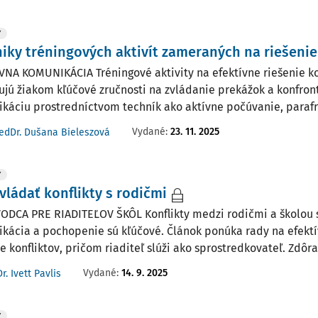
Y
iky tréningových aktivít zameraných na riešenie
VNA KOMUNIKÁCIA Tréningové aktivity na efektívne riešenie ko
ujú žiakom kľúčové zručnosti na zvládanie prekážok a konfrontá
káciu prostredníctvom techník ako aktívne počúvanie, parafrá
Vydané:
23. 11. 2025
edDr. Dušana Bieleszová
Y
vládať konflikty s rodičmi
ODCA PRE RIADITEĽOV ŠKÔL Konflikty medzi rodičmi a školou 
kácia a pochopenie sú kľúčové. Článok ponúka rady na efekt
e konfliktov, pričom riaditeľ slúži ako sprostredkovateľ. Zdôra
Vydané:
14. 9. 2025
r. Ivett Pavlis
Y