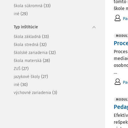
tomto 
(33)
škola súkromná
škole 
(29)
iné
Pa
Typ inštitúcie
(33)
MODUL
škola základná
Proce
(32)
škola stredná
Proces
(32)
školské zariadenia
mediač
(28)
škola materská
osobno
(27)
ZUŠ
...
(27)
jazykové školy
Pa
(30)
iné
(3)
výchovné zariadenia
MODUL
Pedag
Efektí
rešpek