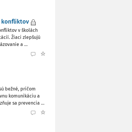
 konfliktov
nfliktov v školách
cií. Žiaci zlepšujú
zovanie a ...
sú bežné, pričom
ívnu komunikáciu a
zňuje sa prevencia ...