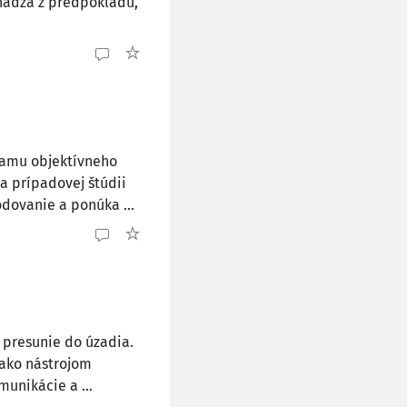
chádza z predpokladu,
namu objektívneho
a prípadovej štúdii
dovanie a ponúka ...
a presunie do úzadia.
 ako nástrojom
unikácie a ...