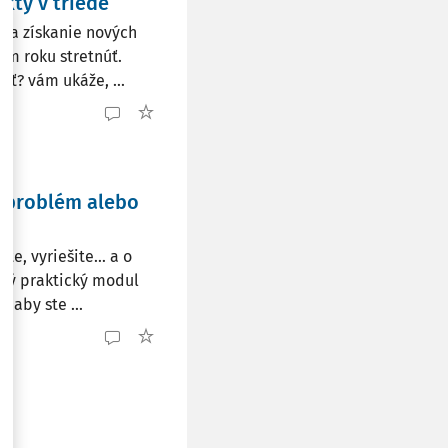
kty v triede
 na získanie nových
om roku stretnúť.
sť? vám ukáže, ...
- problém alebo
te, vyriešite… a o
ový praktický modul
 aby ste ...