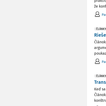
prakti
že konfl
Pa
ČLÁNK
Rieše
Článok
argume
poukaz
Pa
ČLÁNK
Trans
Keď sa
Článok
konštr