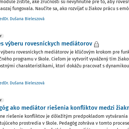
module zistíte, aké zručnosti sú nevyhnutné pre to, aby roves
naozaj fungovala. Naučíte sa, ako rozvíjať u žiakov prácu s emó
edDr. Dušana Bieleszová
Y
s výberu rovesníckych mediátorov
 výberu rovesníckych mediátorov je kľúčovým krokom pre funk
ného programu v škole. Cieľom je vytvoriť vyvážený tím žiako
stnými charakteristikami, ktorí dokážu pracovať s dynamikou
edDr. Dušana Bieleszová
Y
óg ako mediátor riešenia konfliktov medzi žiak
vne riešenie konfliktov je dôležitým predpokladom vytvárani
tujúceho prostredia v škole. Pedagóg zohráva v tomto proces