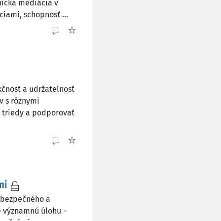
nícka mediácia v
ciami, schopnosť ...
čnosť a udržateľnosť
v s rôznymi
 triedy a podporovať
mi
a bezpečného a
e významnú úlohu –