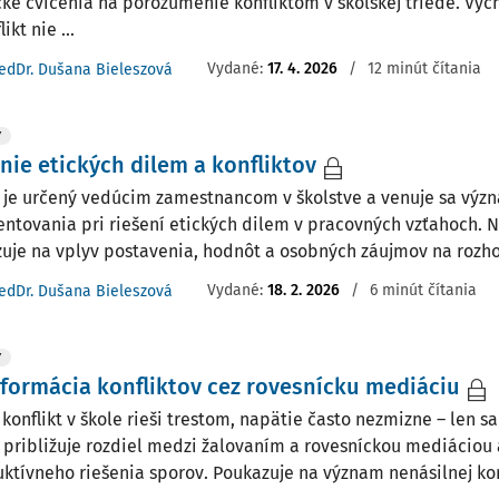
cké cvičenia na porozumenie konfliktom v školskej triede. Vy
ikt nie ...
Vydané:
17. 4. 2026
/
12 minút čítania
edDr. Dušana Bieleszová
Y
nie etických dilem a konfliktov
 je určený vedúcim zamestnancom v školstve a venuje sa výz
ntovania pri riešení etických dilem v pracovných vzťahoch. N
uje na vplyv postavenia, hodnôt a osobných záujmov na rozho
Vydané:
18. 2. 2026
/
6 minút čítania
edDr. Dušana Bieleszová
Y
formácia konfliktov cez rovesnícku mediáciu
 konflikt v škole rieši trestom, napätie často nezmizne – len s
 približuje rozdiel medzi žalovaním a rovesníckou mediáciou
uktívneho riešenia sporov. Poukazuje na význam nenásilnej kom