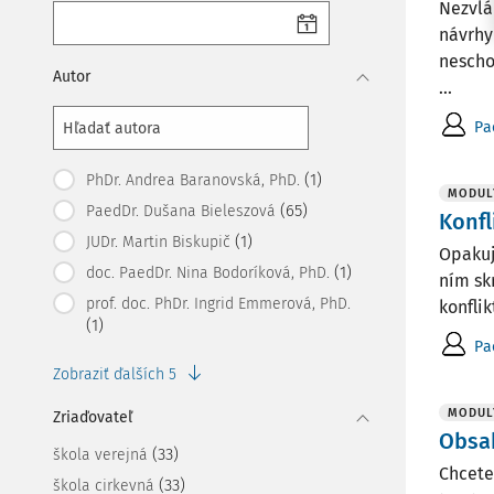
Nezvlá
návrhy
nescho
Autor
...
Pa
(1)
PhDr. Andrea Baranovská, PhD.
MODUL
(65)
PaedDr. Dušana Bieleszová
Konfl
(1)
JUDr. Martin Biskupič
Opakuj
(1)
doc. PaedDr. Nina Bodoríková, PhD.
ním sk
prof. doc. PhDr. Ingrid Emmerová, PhD.
konflik
(1)
Pa
Zobraziť ďalších 5
MODUL
Zriaďovateľ
Obsah
(33)
škola verejná
Chcete
(33)
škola cirkevná