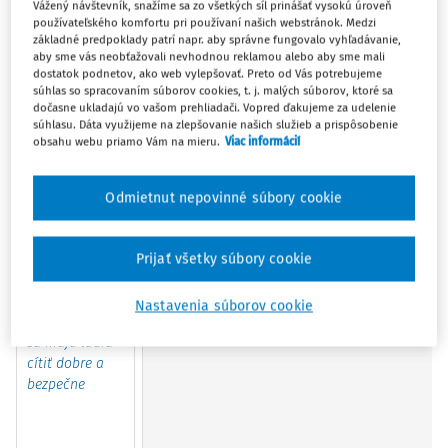
objavujte nové nápady a praktické riešenia!
Vážený návštevník, snažíme sa zo všetkých síl prinášať vysokú úroveň
používateľského komfortu pri používaní našich webstránok. Medzi
základné predpoklady patrí napr. aby správne fungovalo vyhľadávanie,
aby sme vás neobťažovali nevhodnou reklamou alebo aby sme mali
1
2
3
4
dostatok podnetov, ako web vylepšovať. Preto od Vás potrebujeme
súhlas so spracovaním súborov cookies, t. j. malých súborov, ktoré sa
dočasne ukladajú vo vašom prehliadači. Vopred ďakujeme za udelenie
Ako úzkosť
Spolupráca
Osobný
Uvádzanie
súhlasu. Dáta využijeme na zlepšovanie našich služieb a prispôsobenie
ovplyvňuje
pedagogického
rozvoj lídra v
začínajúceh
obsahu webu priamo Vám na mieru.
Viac informácií
pracovný
asistenta s
kontexte
učiteľa do
výkon
učiteľom v
digitálnej
praxe
Odmietnut nepovinné súbory cookie
pedagógov
triede
transformácie
školy
Prijať všetky súbory cookie
7
8
9
10
Nastavenia súborov cookie
Na pracovisku
Nástroje
Metódy
Učiteľ ako
sa majú ľudia
umelej
sebareflexie v
dizajnér
cítiť dobre a
inteligencie
pedagogicko-
zážitku
bezpečne
pre dyslektikov
didaktickej
a dysgrafikov
práci učiteľa