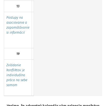
13
14
15
16
Postupy na
Proces
Dynamika
Aplikácia
asociovanie a
kurikulárnej
skupiny a
GDPR pri
zapamätávanie
premeny:
transakčná
činnosti rad
si informácií
Model
analýza ako
školy
kritického
potenciál
myslenia
pomoci ...
19
20
21
22
Zvládanie
Prokrastinácia
Temperament
Dôležité je
konfliktov je
ako problém
v školskom
chrániť deti
individuálna
súčasnosti
prostredí
a povýšiť
práca na sebe
všetko
samom
ostatné nad
tento ...
Veríme, že adventný kalendár vám prinesie množstvo