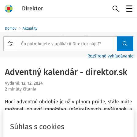
Direktor
Menu
Domov
Aktuality
Rozšírené vyhľadávanie
Adventný kalendár - direktor.sk
Vydané
:
12. 12. 2024
2 minúty čítania
Hoci adventné obdobie je už v plnom prúde, stále máte
možnosť objaviť množstvo inšpiratívnych myšlienok a
užitočných rád. Využite posledné dni nášho adventného
kalendára, kde na vás denne čakajú podnetné témy pre
Súhlas s cookies
váš profesijný a osobný rozvoj. Nechajte sa inšpirovať a