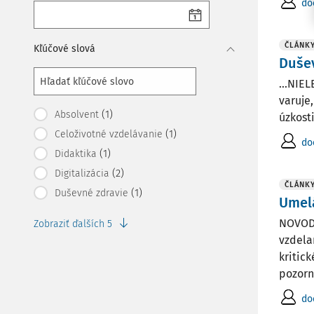
do
ČLÁNK
Kľúčové slová
Duše
...NIE
varuje
(1)
Absolvent
úzkosti
(1)
Celoživotné vzdelávanie
do
(1)
Didaktika
(2)
Digitalizácia
ČLÁNK
(1)
Duševné zdravie
Umelá
NOVODO
Zobraziť ďalších 5
vzdela
kritic
pozorno
do