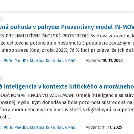
Vydané:
12. 4. 2026
/
16
c. PhDr. PaedDr. Martina Kosturková PhD.
Y
vná pohoda v pohybe: Preventívny model IN-MO
LEN PRE INKLUZÍVNE ŠKOLSKÉ PROSTREDIE Svetová zdravotníck
, že celkovo je potenciálne postihnutá Ľ populácie závažnými
 alebo stresu (údaj z roku 2023); 76 % ľudí priznáva, že ich duše
Vydané:
19. 11. 2025
c. PhDr. PaedDr. Martina Kosturková PhD.
Y
 inteligencia v kontexte kritického a morálneh
BÁ KOMPETENCIA VO VZDELÁVANÍ Umelá inteligencia sa stáva
nostnej mysle. Kým donedávna bola pozornosť sústredená naj
kého a morálneho myslenia v súvislosti s digitálnymi kompete
sť ...
Vydané:
11. 11. 2025
c. PhDr. PaedDr. Martina Kosturková PhD.