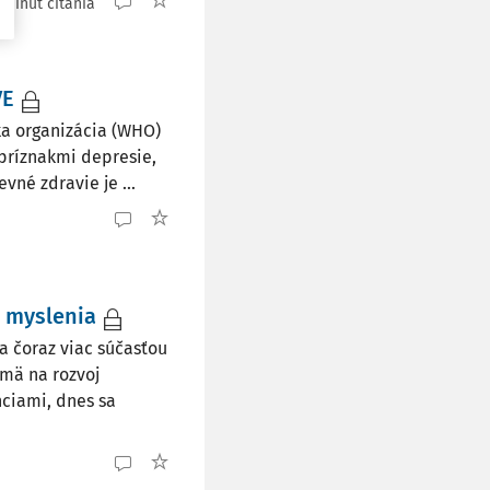
 minút čítania
VE
a organizácia (WHO)
 príznakmi depresie,
vné zdravie je ...
o myslenia
 čoraz viac súčasťou
mä na rozvoj
nciami, dnes sa