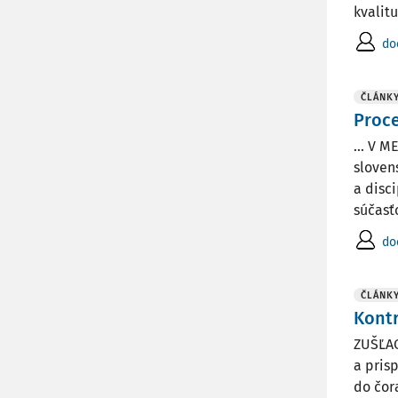
kvalitu
do
ČLÁNK
Proce
... V
sloven
a disc
súčasťo
do
ČLÁNK
Kontr
ZUŠĽAC
a pris
do čor