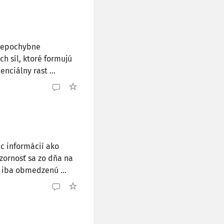
 nepochybne
h síl, ktoré formujú
nciálny rast ...
 informácií ako
zornosť sa zo dňa na
 iba obmedzenú ...