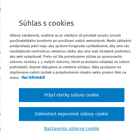
47
daných dokumentov:
Zoradiť
Súhlas s cookies
Vážený návštevník, snažíme sa zo všetkých síl prinášať vysokú úroveň
Y
používateľského komfortu pri používaní našich webstránok. Medzi základné
eing, kritické myslenie a etické rozhodovanie uči
predpoklady patrí napr. aby správne fungovalo vyhľadávanie, aby sme vás
neobťažovali nevhodnou reklamou alebo aby sme mali dostatok podnetov,
BÁ KOMPETENCIA VO VZDELÁVANÍ Učiteľské rozhodnutia sa de
ako web vylepšovať. Preto od Vás potrebujeme súhlas so spracovaním
tlakom času, emócií, očakávaní rodičov aj pravidiel školy. Kva
súborov cookies, t. j. malých súborov, ktoré sa dočasne ukladajú vo vašom
a troch pilieroch: (1) kapacita (wellbeing a psychohygiena), (2) 
prehliadači. Vopred ďakujeme za udelenie súhlasu. Dáta využijeme na
zlepšovanie našich služieb a prispôsobenie obsahu webu priamo Vám na
mieru.
Viac informácií
Vydané:
11. 5. 2026
/
11
c. PhDr. PaedDr. Martina Kosturková PhD.
Prijať všetky súbory cookie
Y
eing, kritické myslenie a etické rozhodovanie uči
BÁ KOMPETENCIA VO VZDELÁVANÍ Učiteľské rozhodnutia sa de
Odmietnut nepovinné súbory cookie
tlakom času, emócií, očakávaní rodičov aj pravidiel školy. Kva
Nastavenia súborov cookie
a troch pilieroch: (1) kapacita (wellbeing a psychohygiena), (2) 