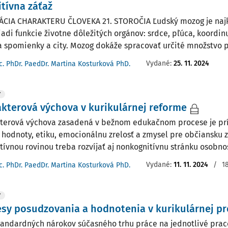
tívna záťaž
ÁCIA CHARAKTERU ČLOVEKA 21. STOROČIA Ľudský mozog je najk
Riadi funkcie životne dôležitých orgánov: srdce, pľúca, koordin
a spomienky a city. Mozog dokáže spracovať určité množstvo po
Vydané:
25. 11. 2024
c. PhDr. PaedDr. Martina Kosturková PhD.
Y
kterová výchova v kurikulárnej reforme
terová výchova zasadená v bežnom edukačnom procese je prís
 hodnoty, etiku, emocionálnu zrelosť a zmysel pre občiansku
tívnou rovinou treba rozvíjať aj nonkognitívnu stránku osobnost
Vydané:
11. 11. 2024
/
1
c. PhDr. PaedDr. Martina Kosturková PhD.
Y
sy posudzovania a hodnotenia v kurikulárnej pr
tandardných nárokov súčasného trhu práce na jednotlivé prac