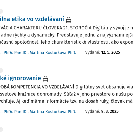
Y
álna etika vo vzdelávaní
TIVÁCIA CHARAKTERU ČLOVEKA 21. STOROČIA Digitálny vývoj je
adne rýchly a dynamický. Predstavuje jednu z najvýznamnejšíc
účasnú spoločnosť. Jeho charakteristické vlastnosti, ako expone
Vydané:
12. 5. 2025
c. PhDr. PaedDr. Martina Kosturková PhD.
Y
cké ignorovanie
BÁ KOMPETENCIA VO VZDELÁVANÍ Digitálny svet obsahuje viac
 svetové knižnice dohromady. Súťaž v jeho priestore o našu po
ýchľuje. Aj keď máme informácie tzv. na dosah ruky, človek má
Vydané:
9. 3. 2025
c. PhDr. PaedDr. Martina Kosturková PhD.
Y