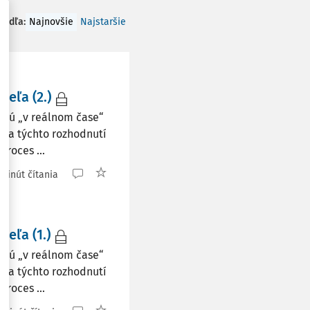
 podľa
:
Najnovšie
Najstaršie
teľa (2.)
jú „v reálnom čase“
lita týchto rozhodnutí
proces ...
 minút čítania
teľa (1.)
jú „v reálnom čase“
lita týchto rozhodnutí
proces ...