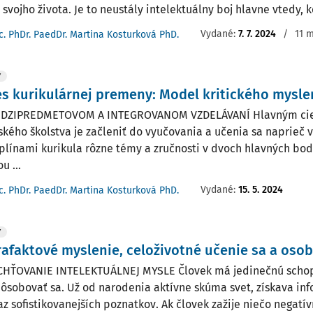
 svojho života. Je to neustály intelektuálny boj hlavne vtedy, ke
Vydané:
7. 7. 2024
/
11 m
c. PhDr. PaedDr. Martina Kosturková PhD.
Y
s kurikulárnej premeny: Model kritického mysle
 MEDZIPREDMETOVOM A INTEGROVANOM VZDELÁVANÍ Hlavným ci
ského školstva je začleniť do vyučovania a učenia sa naprie
iplínami kurikula rôzne témy a zručnosti v dvoch hlavných bodo
u ...
Vydané:
15. 5. 2024
c. PhDr. PaedDr. Martina Kosturková PhD.
Y
afaktové myslenie, celoživotné učenie sa a osobn
HŤOVANIE INTELEKTUÁLNEJ MYSLE Človek má jedinečnú schopn
pôsobovať sa. Už od narodenia aktívne skúma svet, získava inf
az sofistikovanejších poznatkov. Ak človek zažije niečo negatív