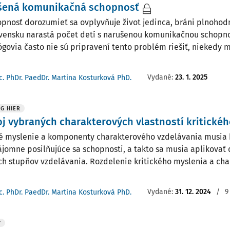
šená komunikačná schopnosť
pnosť dorozumieť sa ovplyvňuje život jedinca, bráni plnoho
vensku narastá počet detí s narušenou komunikačnou schopno
govia často nie sú pripravení tento problém riešiť, niekedy 
Vydané:
23. 1. 2025
c. PhDr. PaedDr. Martina Kosturková PhD.
G HIER
j vybraných charakterových vlastností kritickéh
ké myslenie a komponenty charakterového vzdelávania musia 
ájomne posilňujúce sa schopnosti, a takto sa musia aplikovať
ch stupňov vzdelávania. Rozdelenie kritického myslenia a cha
Vydané:
31. 12. 2024
/
9
c. PhDr. PaedDr. Martina Kosturková PhD.
Y