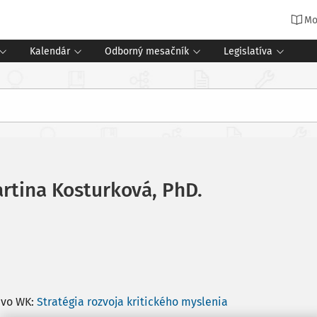
Mo
Kalendár
Odborný mesačník
Legislatíva
artina Kosturková, PhD.
 vo WK:
Stratégia rozvoja kritického myslenia