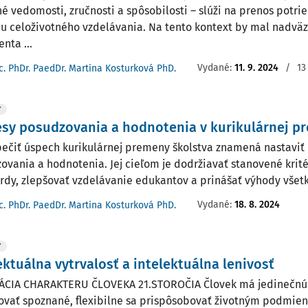
é vedomosti, zručnosti a spôsobilosti – slúži na prenos potri
u celoživotného vzdelávania. Na tento kontext by mal nadväzo
nta ...
Vydané:
11. 9. 2024
/
13
c. PhDr. PaedDr. Martina Kosturková PhD.
Y
sy posudzovania a hodnotenia v kurikulárnej pr
ečiť úspech kurikulárnej premeny školstva znamená nastaviť 
ovania a hodnotenia. Jej cieľom je dodržiavať stanovené krité
rdy, zlepšovať vzdelávanie edukantov a prinášať výhody všetk
Vydané:
18. 8. 2024
c. PhDr. PaedDr. Martina Kosturková PhD.
Y
ektuálna vytrvalosť a intelektuálna lenivosť
ÁCIA CHARAKTERU ČLOVEKA 21.STOROČIA Človek má jedinečnú s
tovať spoznané, flexibilne sa prispôsobovať životným podmie