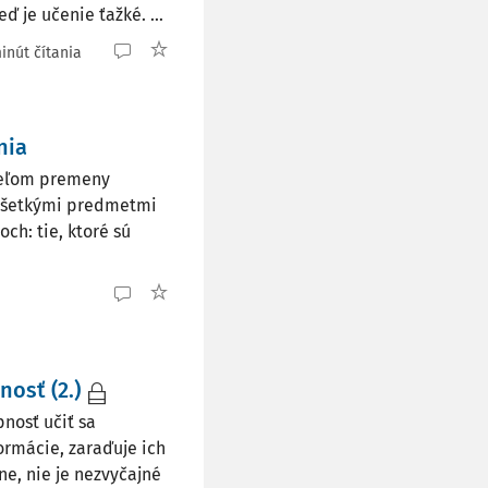
ď je učenie ťažké. ...
inút čítania
nia
eľom premeny
č všetkými predmetmi
ch: tie, ktoré sú
osť (2.)
osť učiť sa
ormácie, zaraďuje ich
ne, nie je nezvyčajné