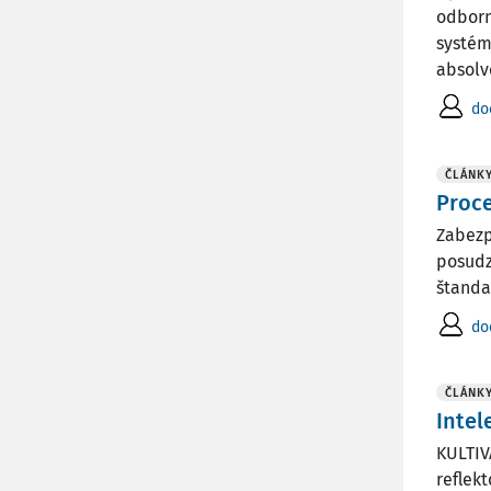
odborn
systém
absolve
do
ČLÁNK
Proce
Zabezp
posudz
štanda
do
ČLÁNK
Intel
KULTIV
reflek