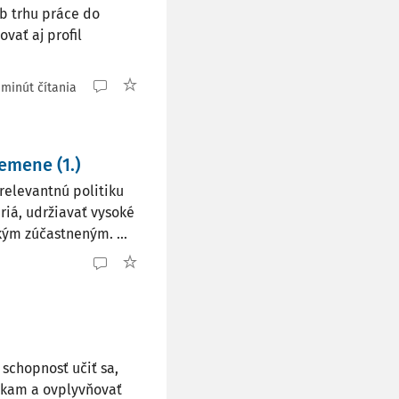
eb trhu práce do
vať aj profil
 minút čítania
emene (1.)
relevantnú politiku
riá, udržiavať vysoké
ým zúčastneným. ...
chopnosť učiť sa,
nkam a ovplyvňovať