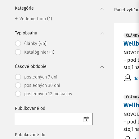
Kategórie
Počet vyhľa
(1)
Vedenie tímu
Typ obsahu
ČLÁNK
Wellb
(46)
Články
(1)
Katalóg hier
NOVODO
– pod 
Časové obdobie
stojí n
posledných 7 dní
do
posledných 30 dní
posledných 12 mesiacov
ČLÁNK
Wellb
Publikované od
NOVODO
– pod 
stojí n
Publikované do