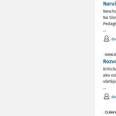
Naru
Nescho
Na Slo
Pedagó
...
do
KATALÓ
Rozvo
Kritic
ako vz
všetký
...
do
ČLÁNK