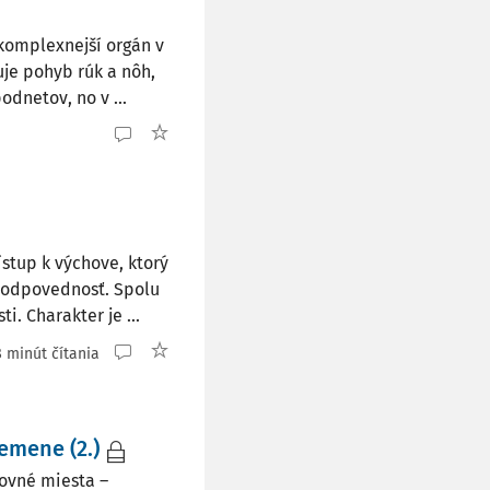
omplexnejší orgán v
uje pohyb rúk a nôh,
dnetov, no v ...
tup k výchove, ktorý
 zodpovednosť. Spolu
i. Charakter je ...
8 minút čítania
emene (2.)
ovné miesta –