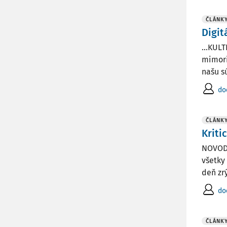
ČLÁNK
Digit
...KUL
mimori
našu s
do
ČLÁNK
Kriti
NOVODO
všetky
deň zr
do
ČLÁNK