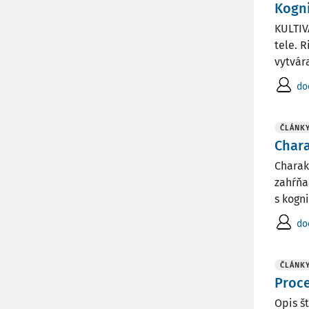
Kogni
KULTIV
tele. 
vytvár
do
ČLÁNK
Chara
Charak
zahŕňa
s kogni
do
ČLÁNK
Proce
Opis š