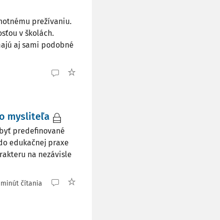
dnotnému prežívaniu.
sťou v školách.
majú aj sami podobné
o mysliteľa
byť predefinované
 do edukačnej praxe
rakteru na nezávisle
 minút čítania