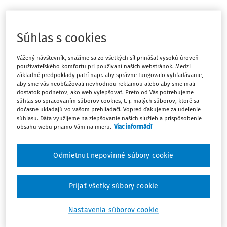
Gabriela Aláčová
Publikované: 2 dokumentov
Súhlas s cookies
Simonetta Babiaková
Vážený návštevník, snažíme sa zo všetkých síl prinášať vysokú úroveň
používateľského komfortu pri používaní našich webstránok. Medzi
Publikované: 7 dokumentov
základné predpoklady patrí napr. aby správne fungovalo vyhľadávanie,
aby sme vás neobťažovali nevhodnou reklamou alebo aby sme mali
dostatok podnetov, ako web vylepšovať. Preto od Vás potrebujeme
Ján Bajtoš
súhlas so spracovaním súborov cookies, t. j. malých súborov, ktoré sa
Publikácie vo WK: Didaktika vysokej školy
dočasne ukladajú vo vašom prehliadači. Vopred ďakujeme za udelenie
súhlasu. Dáta využijeme na zlepšovanie našich služieb a prispôsobenie
Publikované: 3 dokumentov
obsahu webu priamo Vám na mieru.
Viac informácií
Natália Baránková
Odmietnut nepovinné súbory cookie
Publikované: 1 dokumentov
Prijať všetky súbory cookie
Andrea Baranovská
Publikácie vo WK: Stres v práci učiteľa a
Nastavenia súborov cookie
syndróm vyhorenia
Publikované: 6 dokumentov