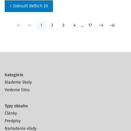
+ Zobraziť ďaľších 20
1
2
3
4
...
17
Kategórie
Riadenie školy
Vedenie tímu
Typy obsahu
Články
Predpisy
Nariadenia vlády