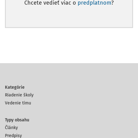
Chcete vedieť viac o
predplatnom
?
Kategórie
Riadenie školy
Vedenie tímu
Typy obsahu
Články
Predpisy