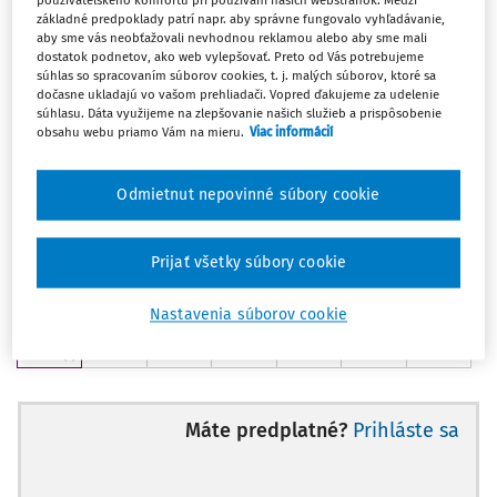
používateľského komfortu pri používaní našich webstránok. Medzi
Sobota
Nedeľa
základné predpoklady patrí napr. aby správne fungovalo vyhľadávanie,
1
2
aby sme vás neobťažovali nevhodnou reklamou alebo aby sme mali
(
2
)
(
0
)
dostatok podnetov, ako web vylepšovať. Preto od Vás potrebujeme
Pondelok
Utorok
Streda
Štvrtok
Piatok
Sobota
Nedeľa
súhlas so spracovaním súborov cookies, t. j. malých súborov, ktoré sa
3
4
5
6
7
8
9
dočasne ukladajú vo vašom prehliadači. Vopred ďakujeme za udelenie
(
0
)
(
1
)
(
0
)
(
0
)
(
0
)
(
0
)
(
0
)
súhlasu. Dáta využijeme na zlepšovanie našich služieb a prispôsobenie
Pondelok
Utorok
Streda
Štvrtok
Piatok
Sobota
Nedeľa
obsahu webu priamo Vám na mieru.
Viac informácií
10
11
12
13
14
15
16
(
0
)
(
0
)
(
1
)
(
0
)
(
0
)
(
0
)
(
0
)
Pondelok
Utorok
Streda
Štvrtok
Piatok
Sobota
Nedeľa
Odmietnut nepovinné súbory cookie
17
18
19
20
21
22
23
(
0
)
(
0
)
(
1
)
(
0
)
(
1
)
(
0
)
(
1
)
Pondelok
Utorok
Streda
Štvrtok
Piatok
Sobota
Nedeľa
Prijať všetky súbory cookie
24
25
26
27
28
29
30
(
0
)
(
0
)
(
0
)
(
0
)
(
0
)
(
1
)
(
0
)
Nastavenia súborov cookie
Pondelok
31
(
2
)
Máte predplatné?
Prihláste sa