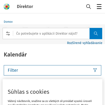
Direktor
Menu
Domov
Rozšírené vyhľadávanie
Kalendár
Filter
Tento deň
Tento týždeň
Nasledujúci týždeň
Súhlas s cookies
Tento mesiac
Nasledujúci mesiac
Vlastný rozsah
Vážený návštevník, snažíme sa zo všetkých síl prinášať vysokú úroveň