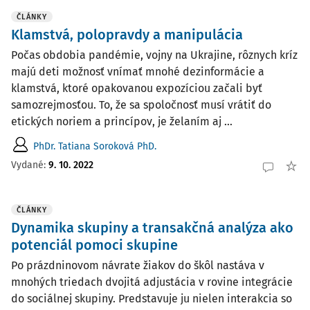
ČLÁNKY
Klamstvá, polopravdy a manipulácia
Počas obdobia pandémie, vojny na Ukrajine, rôznych kríz
majú deti možnosť vnímať mnohé dezinformácie a
klamstvá, ktoré opakovanou expozíciou začali byť
samozrejmosťou. To, že sa spoločnosť musí vrátiť do
etických noriem a princípov, je želaním aj ...
PhDr. Tatiana Soroková PhD.
Vydané:
9. 10. 2022
ČLÁNKY
Dynamika skupiny a transakčná analýza ako
potenciál pomoci skupine
Po prázdninovom návrate žiakov do škôl nastáva v
mnohých triedach dvojitá adjustácia v rovine integrácie
do sociálnej skupiny. Predstavuje ju nielen interakcia so