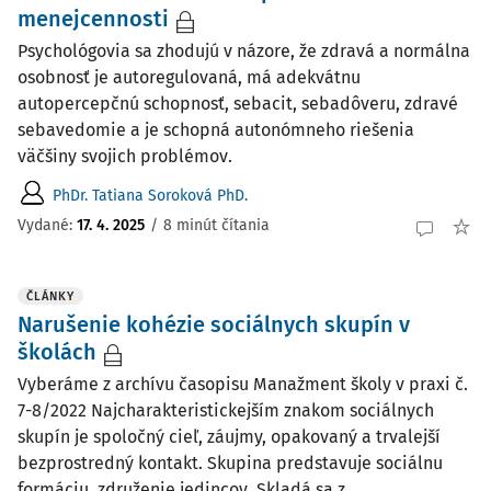
menejcennosti
Psychológovia sa zhodujú v názore, že zdravá a normálna
osobnosť je autoregulovaná, má adekvátnu
autopercepčnú schopnosť, sebacit, sebadôveru, zdravé
sebavedomie a je schopná autonómneho riešenia
väčšiny svojich problémov.
PhDr. Tatiana Soroková PhD.
Vydané:
17. 4. 2025
/
8 minút čítania
ČLÁNKY
Narušenie kohézie sociálnych skupín v
školách
Vyberáme z archívu časopisu Manažment školy v praxi č.
7-8/2022 Najcharakteristickejším znakom sociálnych
skupín je spoločný cieľ, záujmy, opakovaný a trvalejší
bezprostredný kontakt. Skupina predstavuje sociálnu
formáciu, združenie jedincov. Skladá sa z ...