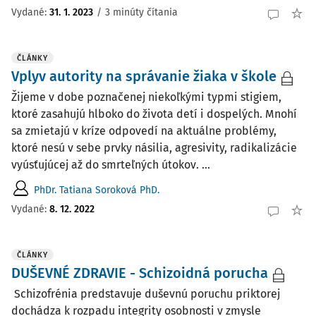
Vydané:
31. 1. 2023
/
3 minúty čítania
ČLÁNKY
Vplyv autority na správanie žiaka v škole
Žijeme v dobe poznačenej niekoľkými typmi stigiem,
ktoré zasahujú hlboko do života detí i dospelých. Mnohí
sa zmietajú v kríze odpovedí na aktuálne problémy,
ktoré nesú v sebe prvky násilia, agresivity, radikalizácie
vyúsťujúcej až do smrteľných útokov. ...
PhDr. Tatiana Soroková PhD.
Vydané:
8. 12. 2022
ČLÁNKY
DUŠEVNÉ ZDRAVIE - Schizoidná porucha
Schizofrénia predstavuje duševnú poruchu priktorej
dochádza k rozpadu integrity osobnosti v zmysle