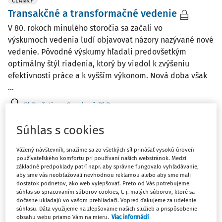
ČLÁNKY
Transakčné a transformačné vedenie
V 80. rokoch minulého storočia sa začali vo
výskumoch vedenia ľudí objavovať názory nazývané nové
vedenie. Pôvodné výskumy hľadali predovšetkým
optimálny štýl riadenia, ktorý by viedol k zvýšeniu
efektívnosti práce a k vyšším výkonom. Nová doba však
...
PhDr. Tatiana Soroková PhD.
Vydané:
21. 6. 2026
/
6 minút čítania
Súhlas s cookies
Vážený návštevník, snažíme sa zo všetkých síl prinášať vysokú úroveň
ČLÁNKY
používateľského komfortu pri používaní našich webstránok. Medzi
Psychologický pohľad na klamstvo
základné predpoklady patrí napr. aby správne fungovalo vyhľadávanie,
aby sme vás neobťažovali nevhodnou reklamou alebo aby sme mali
Klamstvo klamanie, vyjadrenie nepravdy znamená tvrdiť
dostatok podnetov, ako web vylepšovať. Preto od Vás potrebujeme
niečo, o čom vieme, že nie je pravda, alebo neexistuje
súhlas so spracovaním súborov cookies, t. j. malých súborov, ktoré sa
dočasne ukladajú vo vašom prehliadači. Vopred ďakujeme za udelenie
racionálny dôvod veriť, že to pravda skutočne je.
súhlasu. Dáta využijeme na zlepšovanie našich služieb a prispôsobenie
Chápanie pojmu a rozsahu klamstva je rôzne
obsahu webu priamo Vám na mieru.
Viac informácií