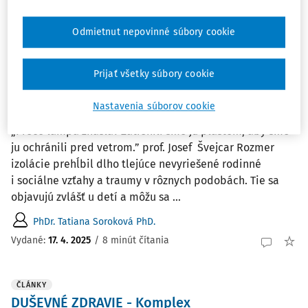
a zohľadňuje vek, situáciu a kultúrne osobitosti danej ...
PhDr. Tatiana Soroková PhD.
Odmietnut nepovinné súbory cookie
Vydané:
16. 6. 2026
/
5 minút čítania
Prijať všetky súbory cookie
ČLÁNKY
Nastavenia súborov cookie
Obsedantno-kompulzívny syndróm
„Prečo lampa zhasla? Zatienili sme ju plášťom, aby sme
ju ochránili pred vetrom.” prof. Josef Švejcar Rozmer
izolácie prehĺbil dlho tlejúce nevyriešené rodinné
i sociálne vzťahy a traumy v rôznych podobách. Tie sa
objavujú zvlášť u detí a môžu sa ...
PhDr. Tatiana Soroková PhD.
Vydané:
17. 4. 2025
/
8 minút čítania
ČLÁNKY
DUŠEVNÉ ZDRAVIE - Komplex