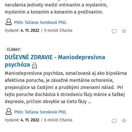
narušenia jednoty medzi vnímaním a myslením,
myslením a konaním a konaním a prežívaním.
PhDr. Tatiana Soroková PhD.
Vydané:
4. 11. 2022
/
9 minút čítania
ČLÁNKY
DUŠEVNÉ ZDRAVIE - Maniodepresívna
psychóza
Maniodepresívna psychóza, označovaná aj ako bipolárna
afektívna porucha, je závažné mentálne ochorenie,
prejavujúce sa častými a prudkými zmenami nálad. Pri
tejto poruche dochádza k striedaniu fázy mánie a ťažkej
depresie, pričom obvykle sa tieto fázy ...
PhDr. Tatiana Soroková PhD.
Vydané:
4. 11. 2022
/
6 minút čítania