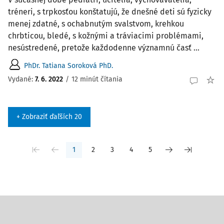
tréneri, s trpkosťou konštatujú, že dnešné deti sú fyzicky
menej zdatné, s ochabnutým svalstvom, krehkou
chrbticou, bledé, s kožnými a tráviacimi problémami,
nesústredené, pretože každodenne významnú časť ...
PhDr. Tatiana Soroková PhD.
Vydané:
7. 6. 2022
/
12 minút čítania
+ Zobraziť ďaľších 20
1
2
3
4
5