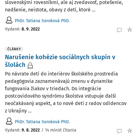
slovenskými rovesníkmi, ale aj zvedavosť, potešenie,
nadšenie, neistota, obavy z detí, ktoré ...
PhDr. Tatiana Soroková PhD.
Vydané:
8. 9. 2022
ČLÁNKY
Narušenie kohézie sociálnych skupín v
šlolách
Po návrate detí do interiérov školského prostredia
pedagógovia zaznamenávajú zmenu v dynamike
fungovania žiakov v triedach. Do integrácie
postcovidového syndrómu školstva vstupuje ďalší
neočakávaný aspekt, a to nové deti z radov odídencov
z Ukrajiny ...
PhDr. Tatiana Soroková PhD.
Vydané:
9. 8. 2022
/
14 minút čítania