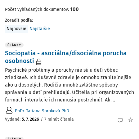
100
Počet vyhľadaných dokumentov:
Zoradiť podľa
:
Najnovšie
Najstaršie
ČLÁNKY
Sociopatia - asociálna/disociálna porucha
osobnosti
Psychické problémy a poruchy nie sú u detí vôbec
zriedkavé. Ich duševné zdravie je omnoho zraniteľnejšie
ako u dospelých. Rodičia mnohé zvláštne spôsoby
správania u detí prehliadajú. Učitelia pri organizovaných
formách interakcie ich nemusia postrehnúť. Ak ...
PhDr. Tatiana Soroková PhD.
Vydané:
5. 7. 2026
/
7 minút čítania