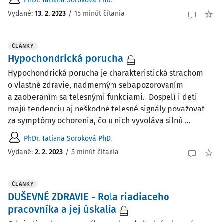
PhDr. Tatiana Soroková PhD.
Vydané:
13. 2. 2023
/
15 minút čítania
ČLÁNKY
Hypochondrická porucha
Hypochondrická porucha je charakteristická strachom
o vlastné zdravie, nadmerným sebapozorovaním
a zaoberaním sa telesnými funkciami. Dospelí i deti
majú tendenciu aj neškodné telesné signály považovať
za symptómy ochorenia, čo u nich vyvoláva silnú ...
PhDr. Tatiana Soroková PhD.
Vydané:
2. 2. 2023
/
5 minút čítania
ČLÁNKY
DUŠEVNÉ ZDRAVIE - Rola riadiaceho
pracovníka a jej úskalia