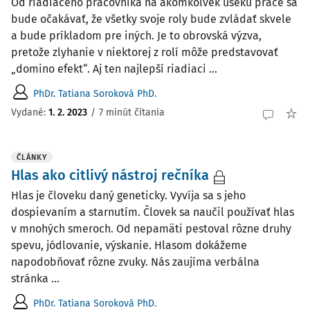
Od riadiaceho pracovníka na akomkoľvek úseku práce sa
bude očakávať, že všetky svoje roly bude zvládať skvele
a bude príkladom pre iných. Je to obrovská výzva,
pretože zlyhanie v niektorej z rolí môže predstavovať
„domino efekt“. Aj ten najlepší riadiaci ...
PhDr. Tatiana Soroková PhD.
Vydané:
1. 2. 2023
/
7 minút čítania
ČLÁNKY
Hlas ako citlivý nástroj rečníka
Hlas je človeku daný geneticky. Vyvíja sa s jeho
dospievaním a starnutím. Človek sa naučil používať hlas
v mnohých smeroch. Od nepamäti pestoval rôzne druhy
spevu, jódlovanie, výskanie. Hlasom dokážeme
napodobňovať rôzne zvuky. Nás zaujíma verbálna
stránka ...
PhDr. Tatiana Soroková PhD.