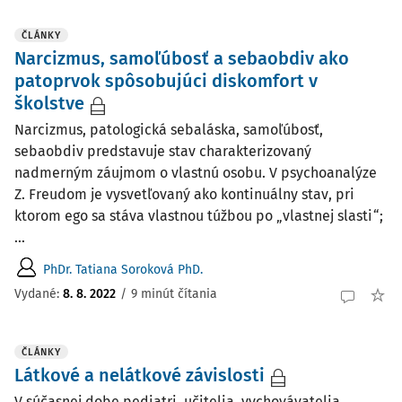
ČLÁNKY
Narcizmus, samoľúbosť a sebaobdiv ako
patoprvok spôsobujúci diskomfort v
školstve
Narcizmus, patologická sebaláska, samoľúbosť,
sebaobdiv predstavuje stav charakterizovaný
nadmerným záujmom o vlastnú osobu. V psychoanalýze
Z. Freudom je vysvetľovaný ako kontinuálny stav, pri
ktorom ego sa stáva vlastnou túžbou po „vlastnej slasti“;
...
PhDr. Tatiana Soroková PhD.
Vydané:
8. 8. 2022
/
9 minút čítania
ČLÁNKY
Látkové a nelátkové závislosti
V súčasnej dobe pediatri, učitelia, vychovávatelia,