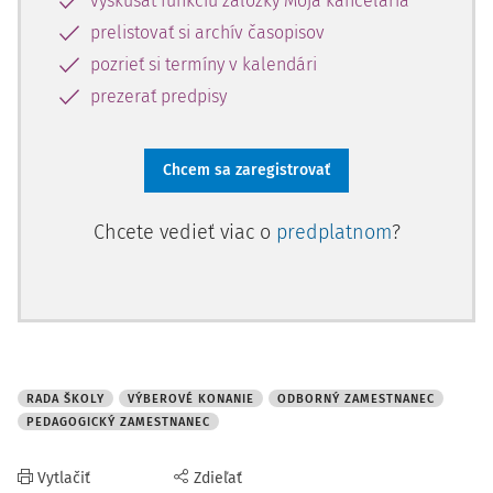
vyskúšať funkciu záložky Moja kancelária
prelistovať si archív časopisov
pozrieť si termíny v kalendári
prezerať predpisy
Chcem sa zaregistrovať
Chcete vedieť viac o
predplatnom
?
RADA ŠKOLY
VÝBEROVÉ KONANIE
ODBORNÝ ZAMESTNANEC
PEDAGOGICKÝ ZAMESTNANEC
Vytlačiť
Zdieľať