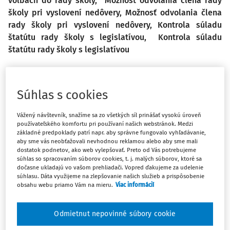
voľbách do rady školy,
Možnosť odvolania člena rady
školy pri vyslovení nedôvery,
Možnosť odvolania člena
rady školy pri vyslovení nedôvery,
Kontrola súladu
štatútu rady školy s legislatívou,
Kontrola súladu
štatútu rady školy s legislatívou
Účasť pedagogického zamestnanca na voľbách do
Súhlas s cookies
rady školy
Vážený návštevník, snažíme sa zo všetkých síl prinášať vysokú úroveň
Môže sa zúčastniť voľby do rady školy za kategóriu
používateľského komfortu pri používaní našich webstránok. Medzi
pedagogických zamestnancov zamestnanec, ktorý je práce
základné predpoklady patrí napr. aby správne fungovalo vyhľadávanie,
aby sme vás neobťažovali nevhodnou reklamou alebo aby sme mali
neschopný, resp. ošetruje člena rodiny, má riadnu
dostatok podnetov, ako web vylepšovať. Preto od Vás potrebujeme
dovolenku, celodenné ošetrenie?
súhlas so spracovaním súborov cookies, t. j. malých súborov, ktoré sa
dočasne ukladajú vo vašom prehliadači. Vopred ďakujeme za udelenie
Podľa
§ 25 ods. 5 a 6 zákona č. 596/2003 Z. z
. o štátnej
súhlasu. Dáta využijeme na zlepšovanie našich služieb a prispôsobenie
obsahu webu priamo Vám na mieru.
Viac informácií
správe v školstve a školskej samospráve a o zmene
a doplnení niektorých zákonov v znení neskorších
predpisov (ďalej len
„zákon č. 596/2003 Z. z.“
) členstvo
Odmietnut nepovinné súbory cookie
v rade školy vzniká zvolením člena (zástupca