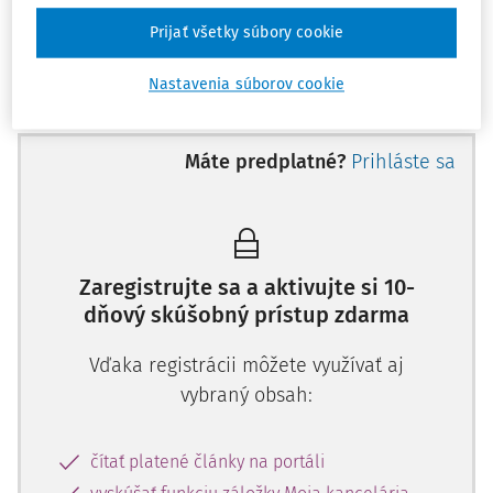
pedagogických zamestnancov, ostatných zamestnancov,
Prijať všetky súbory cookie
rodičov) a delegovaním člena (zástupca zriaďovateľa). V
§
25 ods. 12 uvedeného zákona
sa ustanovuje spôsob, akým
Nastavenia súborov cookie
členstvo v rady školy zaniká (uplynutím funkčného
obdobia, vzdaním sa členstva, ak sa člen rady školy stane
riaditeľom, resp. zástupcom riaditeľa, ak sa skončí
Máte predplatné?
Prihláste sa
pracovnoprávny vzťah so školou, ak ide o zástupcu za
zamestnancov, keď dieťa prestane byť žiakom školy, ak ide
o zástupcu za rodičov, odvolaním zvoleného
Zaregistrujte sa a aktivujte si 10-
dňový skúšobný prístup zdarma
Vďaka registrácii môžete využívať aj
vybraný obsah:
čítať platené články na portáli